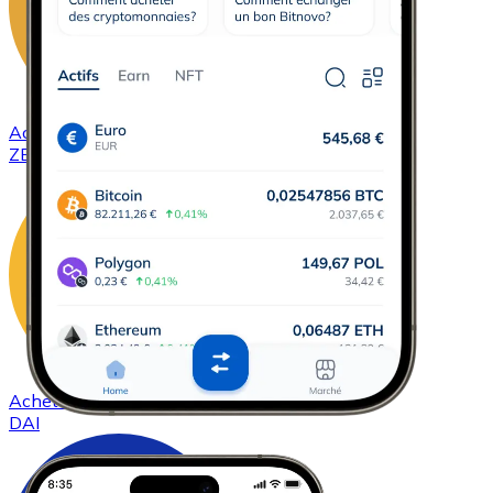
Acheter
ZCash
avec virement bancaire
ZEC
Acheter
DAI
avec virement bancaire
DAI