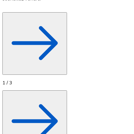
Achetez des cartes-cadeaux de vos marques préférées
Aller à la boutique de cartes-cadeaux
1
/
3