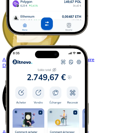
Acheter
Dogecoin
avec virement bancaire
DOGE
Acheter
Solana
avec virement bancaire