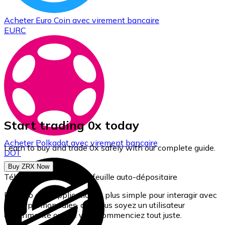
Acheter
Euro Coin
avec virement bancaire
EURC
Start trading 0x today
Acheter
Polkadot
avec virement bancaire
Learn to buy and trade 0x safely with our complete guide.
DOT
Buy ZRX Now
Téléchargez notre portefeuille auto-dépositaire
Bitnovo est l'application la plus simple pour interagir avec
les cryptomonnaies, que vous soyez un utilisateur
expérimenté ou que vous commenciez tout juste.