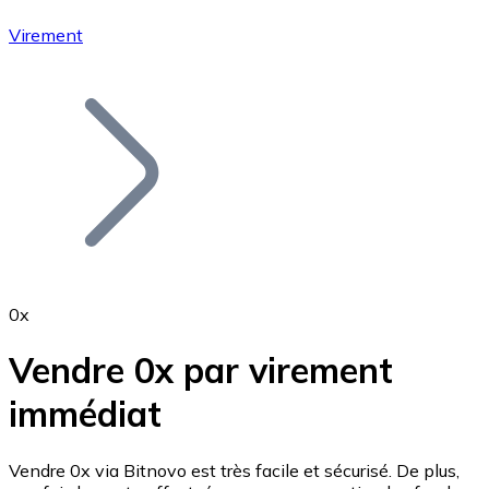
Virement
Bitcoin
BTC
0x
Vendre 0x par virement
immédiat
Ethereum
ETH
Vendre 0x via Bitnovo est très facile et sécurisé. De plus,