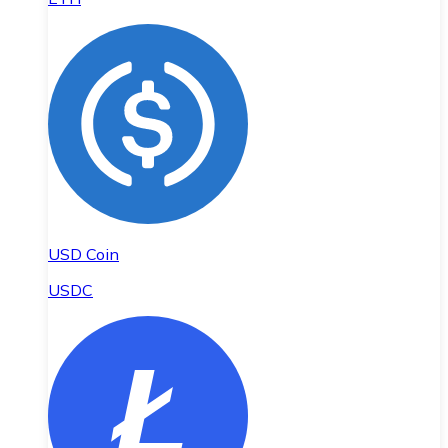
USD Coin
USDC