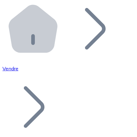
Effectuez des opérations de plus grande envergure. O
Distributeurs automatiques Bitnovo
Intégrez un ATM Bitnovo dans votre entreprise et per
API Bitnovo
Intégrez notre API dans votre écosystème.
Devenir Distributeur
Rejoignez notre réseau de distributeurs et commercialis
Vendre
Lister un Token
Ajoutez le token de votre projet à notre service d'acha