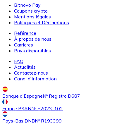
Bitnovo Pay
Coupons crypto
Mentions légales
Politiques et Déclarations
Référence
Acheter
Uniswap
avec virement bancaire
À propos de nous
UNI
Carrières
Pays disponibles
FAQ
Actualités
Contactez-nous
Canal d'Information
Banque d'Espagne
Nº Registro D687
Acheter
Ethereum Classic
avec virement bancaire
France PSAN
Nº E2023-102
ETC
Pays-Bas DNB
Nº R193399