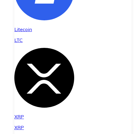
Litecoin
LTC
XRP
XRP