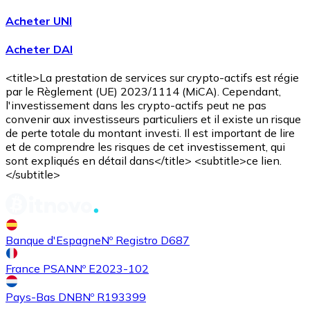
Acheter UNI
Acheter DAI
Acheter
Avalanche
avec virement bancaire
AVAX
<title>La prestation de services sur crypto-actifs est régie
par le Règlement (UE) 2023/1114 (MiCA). Cependant,
l'investissement dans les crypto-actifs peut ne pas
convenir aux investisseurs particuliers et il existe un risque
de perte totale du montant investi. Il est important de lire
et de comprendre les risques de cet investissement, qui
sont expliqués en détail dans</title> <subtitle>ce lien.
</subtitle>
Acheter
Shiba Inu
avec virement bancaire
SHIB
Banque d'Espagne
Nº Registro D687
France PSAN
Nº E2023-102
Pays-Bas DNB
Nº R193399