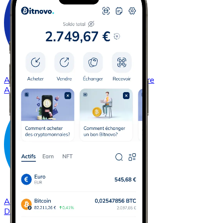
Acheter
Cardano
avec virement bancaire
ADA
Acheter
Dash
avec virement bancaire
DASH