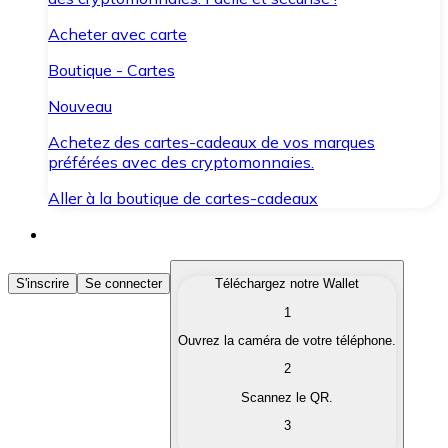
Acheter avec carte
Boutique - Cartes
Nouveau
Achetez des cartes-cadeaux de vos marques
préférées avec des cryptomonnaies.
Aller à la boutique de cartes-cadeaux
Acheter des Cryptomonnaies
S'inscrire
Se connecter
Téléchargez notre Wallet
1
Achetez les cryptomonnaies qui vous intéressent rapid
Ouvrez la caméra de votre téléphone.
Vendre des Cryptomonnaies
2
Convertissez vos cryptomonnaies en monnaie fiduciair
Scannez le QR.
3
Échanger (Swap)