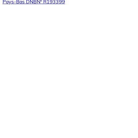
Pays-Bas DNB
Nº R193399
Acheter
Algorand
avec virement bancaire
ALGO
Acheter
Tezos
avec virement bancaire
XTZ