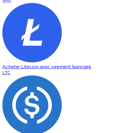
XRP
Acheter
Litecoin
avec virement bancaire
LTC