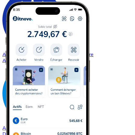
Acheter
Cardano
avec virement bancaire
ADA
Acheter
Dash
avec virement bancaire
DASH