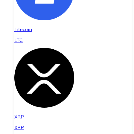
Litecoin
LTC
XRP
XRP