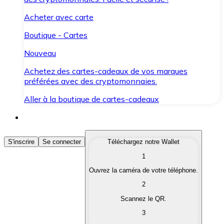
Acheter avec carte
Boutique - Cartes
Nouveau
Achetez des cartes-cadeaux de vos marques
préférées avec des cryptomonnaies.
Aller à la boutique de cartes-cadeaux
Acheter des Cryptomonnaies
S'inscrire
Se connecter
Téléchargez notre Wallet
1
Achetez les cryptomonnaies qui vous intéressent rapid
Ouvrez la caméra de votre téléphone.
Vendre des Cryptomonnaies
2
Convertissez vos cryptomonnaies en monnaie fiduciair
Scannez le QR.
3
Échanger (Swap)