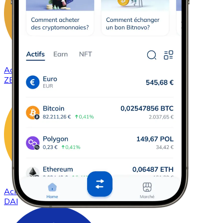
Acheter
ZCash
avec virement bancaire
ZEC
Acheter
DAI
avec virement bancaire
DAI