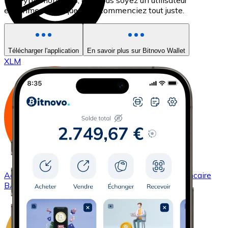
les cryptomonnaies, que vous soyez un utilisateur
expérimenté ou que vous commenciez tout juste.
Acheter
Stellar
avec virement bancaire
Télécharger l'application
En savoir plus sur Bitnovo Wallet
XLM
Acheter
Basic Attention Token
avec virement bancaire
BAT