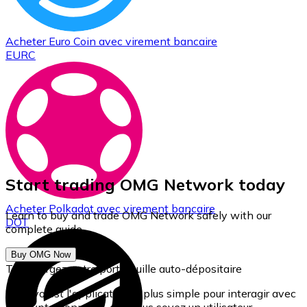
Acheter
Euro Coin
avec virement bancaire
EURC
Start trading OMG Network today
Acheter
Polkadot
avec virement bancaire
Learn to buy and trade OMG Network safely with our
DOT
complete guide.
Buy OMG Now
Téléchargez notre portefeuille auto-dépositaire
Bitnovo est l'application la plus simple pour interagir avec