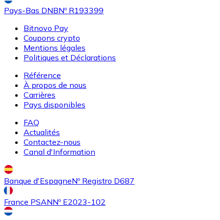
Pays-Bas DNB
Nº R193399
Bitnovo Pay
Coupons crypto
Mentions légales
Politiques et Déclarations
Acheter
Uniswap
avec virement bancaire
Référence
UNI
À propos de nous
Carrières
Pays disponibles
FAQ
Actualités
Contactez-nous
Canal d'Information
Banque d'Espagne
Nº Registro D687
Acheter
Ethereum Classic
avec virement bancaire
ETC
France PSAN
Nº E2023-102