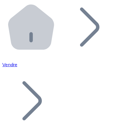
Effectuez des opérations de plus grande envergure. O
Distributeurs automatiques Bitnovo
Intégrez un ATM Bitnovo dans votre entreprise et per
API Bitnovo
Intégrez notre API dans votre écosystème.
Devenir Distributeur
Rejoignez notre réseau de distributeurs et commercialis
Vendre
Lister un Token
Ajoutez le token de votre projet à notre service d'acha