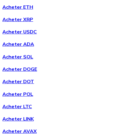
Acheter ETH
Acheter
Chainlink
avec virement bancaire
Acheter XRP
LINK
Acheter USDC
Acheter ADA
Acheter SOL
Acheter DOGE
Acheter DOT
Acheter
Wrapped Bitcoin
avec virement bancaire
Acheter POL
WBTC
Acheter LTC
Acheter LINK
Acheter AVAX