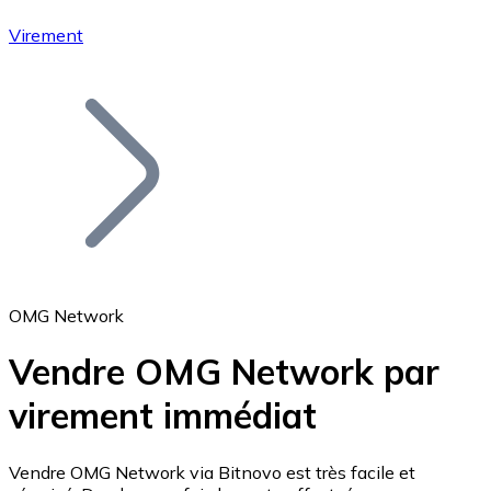
Virement
Bitcoin
BTC
OMG Network
Vendre OMG Network par
virement immédiat
Ethereum
ETH
Vendre OMG Network via Bitnovo est très facile et