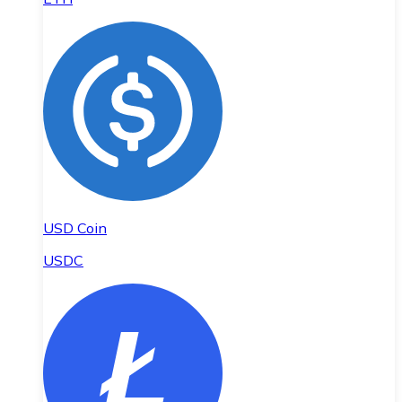
USD Coin
USDC