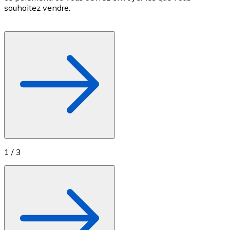
souhaitez vendre.
Achetez des cartes-cadeaux de vos marques préférées
Aller à la boutique de cartes-cadeaux
1
/
3