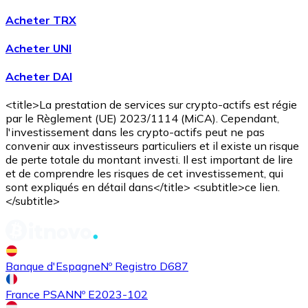
Acheter TRX
Acheter UNI
Acheter
Avalanche
avec virement bancaire
Acheter DAI
AVAX
<title>La prestation de services sur crypto-actifs est régie
par le Règlement (UE) 2023/1114 (MiCA). Cependant,
l'investissement dans les crypto-actifs peut ne pas
convenir aux investisseurs particuliers et il existe un risque
de perte totale du montant investi. Il est important de lire
et de comprendre les risques de cet investissement, qui
sont expliqués en détail dans</title> <subtitle>ce lien.
</subtitle>
Acheter
Shiba Inu
avec virement bancaire
SHIB
Banque d'Espagne
Nº Registro D687
France PSAN
Nº E2023-102