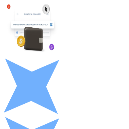
Litecoin
LTC
XRP
XRP