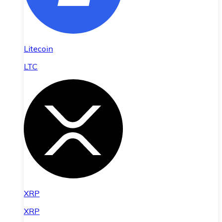
Litecoin
LTC
XRP
XRP