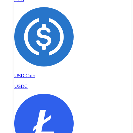
USD Coin
USDC