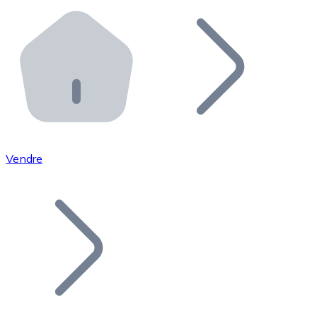
Effectuez des opérations de plus grande envergure. O
Distributeurs automatiques Bitnovo
Intégrez un ATM Bitnovo dans votre entreprise et per
API Bitnovo
Intégrez notre API dans votre écosystème.
Devenir Distributeur
Rejoignez notre réseau de distributeurs et commercialis
Vendre
Lister un Token
Ajoutez le token de votre projet à notre service d'acha