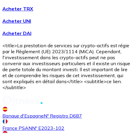
Acheter TRX
Acheter UNI
Acheter
Avalanche
avec virement bancaire
Acheter DAI
AVAX
<title>La prestation de services sur crypto-actifs est régie
par le Règlement (UE) 2023/1114 (MiCA). Cependant,
l'investissement dans les crypto-actifs peut ne pas
convenir aux investisseurs particuliers et il existe un risque
de perte totale du montant investi. Il est important de lire
et de comprendre les risques de cet investissement, qui
sont expliqués en détail dans</title> <subtitle>ce lien.
</subtitle>
Acheter
Shiba Inu
avec virement bancaire
SHIB
Banque d'Espagne
Nº Registro D687
France PSAN
Nº E2023-102