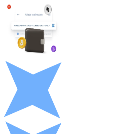
Litecoin
LTC
XRP
XRP