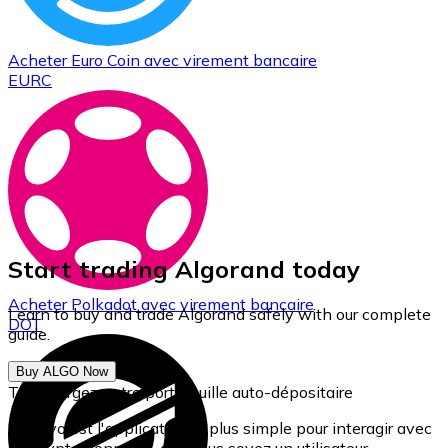
Acheter
Euro Coin
avec virement bancaire
EURC
Start trading Algorand today
Acheter
Polkadot
avec virement bancaire
Learn to buy and trade Algorand safely with our complete
DOT
guide.
Buy ALGO Now
Téléchargez notre portefeuille auto-dépositaire
Bitnovo est l'application la plus simple pour interagir avec