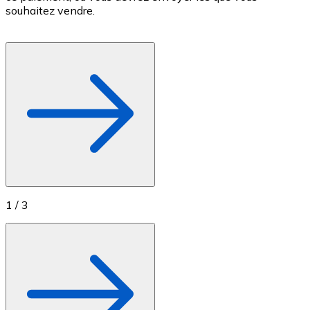
souhaitez vendre.
Achetez des cartes-cadeaux de vos marques préférées
Aller à la boutique de cartes-cadeaux
1
/
3