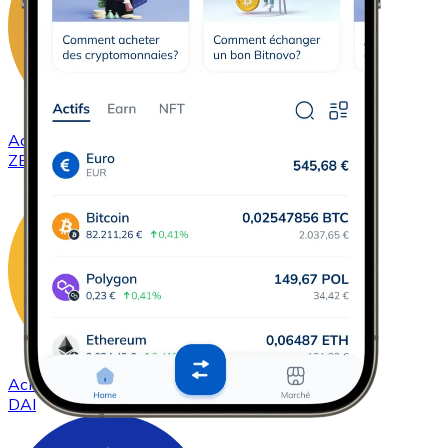
Acheter
ZCash
avec virement bancaire
ZEC
Acheter
DAI
avec virement bancaire
DAI