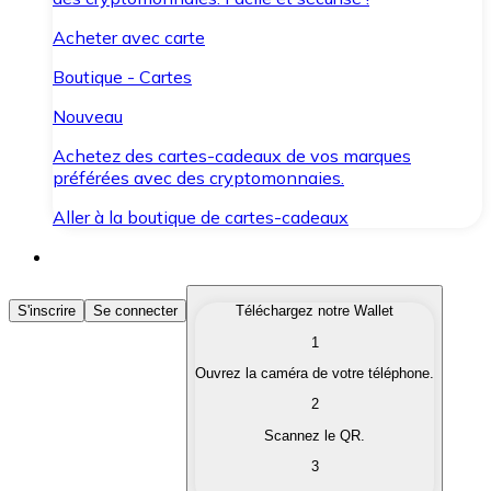
Acheter avec carte
Boutique - Cartes
Nouveau
Achetez des cartes-cadeaux de vos marques
préférées avec des cryptomonnaies.
Aller à la boutique de cartes-cadeaux
Acheter des Cryptomonnaies
S'inscrire
Se connecter
Téléchargez notre Wallet
1
Achetez les cryptomonnaies qui vous intéressent rapid
Ouvrez la caméra de votre téléphone.
Vendre des Cryptomonnaies
2
Convertissez vos cryptomonnaies en monnaie fiduciair
Scannez le QR.
3
Échanger (Swap)