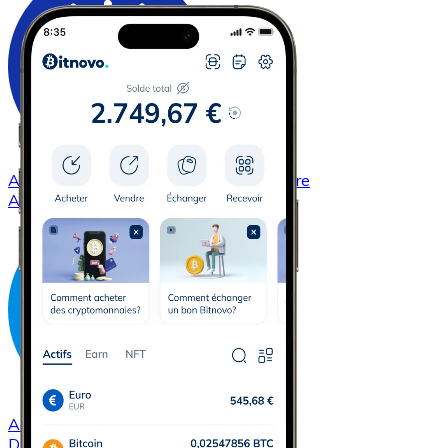
Acheter
Cardano
avec virement bancaire
ADA
Acheter
Dash
avec virement bancaire
DASH