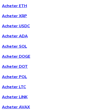
Acheter ETH
Acheter
Chainlink
avec virement bancaire
Acheter XRP
LINK
Acheter USDC
Acheter ADA
Acheter SOL
Acheter DOGE
Acheter DOT
Acheter
Wrapped Bitcoin
avec virement bancaire
Acheter POL
WBTC
Acheter LTC
Acheter LINK
Acheter AVAX