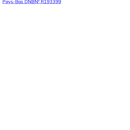
Pays-Bas DNB
Nº R193399
Acheter
Algorand
avec virement bancaire
ALGO
Acheter
Tezos
avec virement bancaire
XTZ