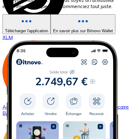
les cryptomonnaies, que vous soyez un utilisateur
expérimenté ou que vous commenciez tout juste.
Acheter
Stellar
avec virement bancaire
Télécharger l'application
En savoir plus sur Bitnovo Wallet
XLM
Acheter
Basic Attention Token
avec virement bancaire
BAT