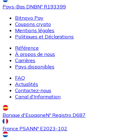
Pays-Bas DNB
Nº R193399
Bitnovo Pay
Coupons crypto
Mentions légales
Politiques et Déclarations
Acheter
Uniswap
avec virement bancaire
Référence
UNI
À propos de nous
Carrières
Pays disponibles
FAQ
Actualités
Contactez-nous
Canal d'Information
Banque d'Espagne
Nº Registro D687
Acheter
Ethereum Classic
avec virement bancaire
ETC
France PSAN
Nº E2023-102