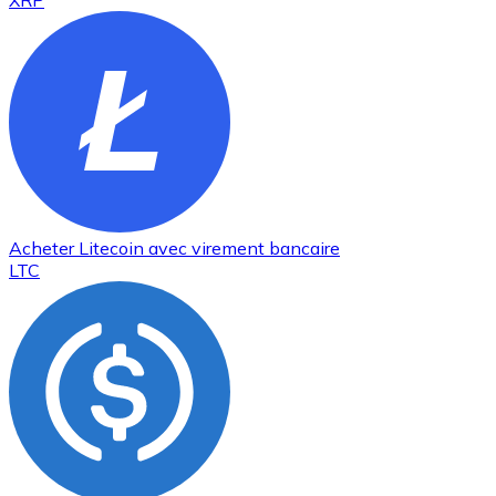
XRP
Acheter
Litecoin
avec virement bancaire
LTC