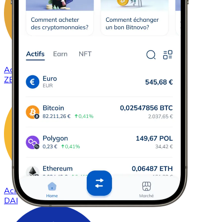
Acheter
ZCash
avec virement bancaire
ZEC
Acheter
DAI
avec virement bancaire
DAI