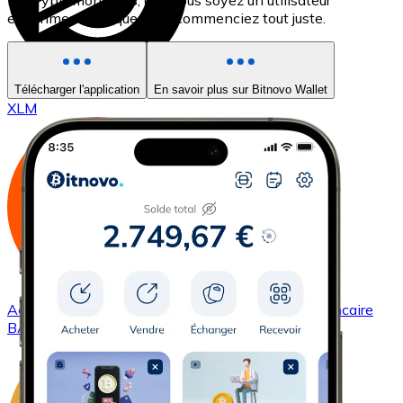
les cryptomonnaies, que vous soyez un utilisateur
expérimenté ou que vous commenciez tout juste.
Acheter
Stellar
avec virement bancaire
Télécharger l'application
En savoir plus sur Bitnovo Wallet
XLM
Acheter
Basic Attention Token
avec virement bancaire
BAT