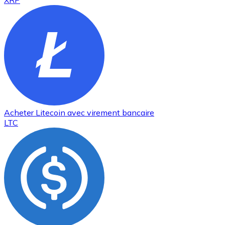
XRP
Acheter
Litecoin
avec virement bancaire
LTC