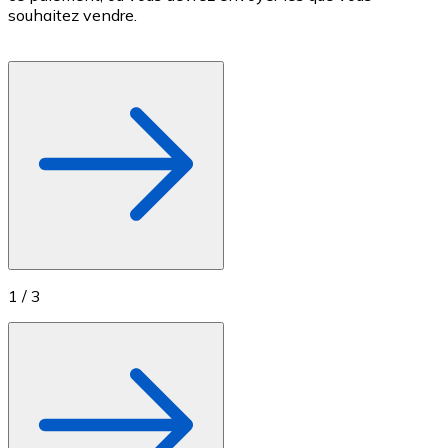
souhaitez vendre.
Achetez des cartes-cadeaux de vos marques préférées
Aller à la boutique de cartes-cadeaux
1
/
3