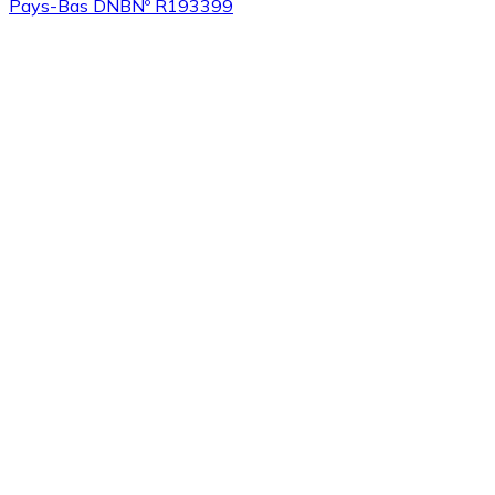
Pays-Bas DNB
Nº R193399
Acheter
Algorand
avec virement bancaire
ALGO
Acheter
Tezos
avec virement bancaire
XTZ