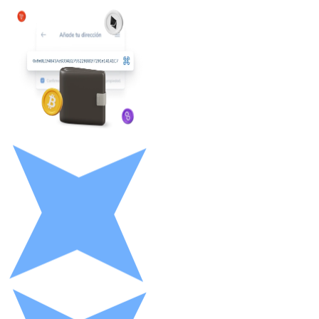
Litecoin
LTC
XRP
XRP