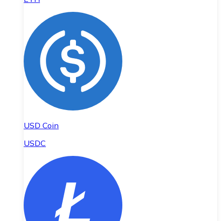
USD Coin
USDC