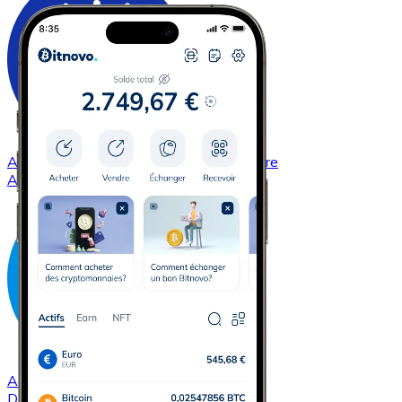
Acheter
Cardano
avec virement bancaire
ADA
Acheter
Dash
avec virement bancaire
DASH