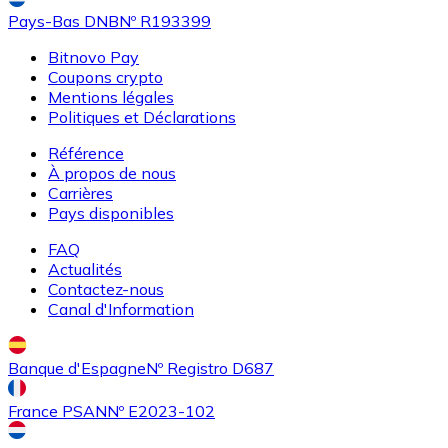
Pays-Bas DNB
Nº R193399
Bitnovo Pay
Coupons crypto
Mentions légales
Politiques et Déclarations
Acheter
Uniswap
avec virement bancaire
Référence
UNI
À propos de nous
Carrières
Pays disponibles
FAQ
Actualités
Contactez-nous
Canal d'Information
Banque d'Espagne
Nº Registro D687
Acheter
Ethereum Classic
avec virement bancaire
ETC
France PSAN
Nº E2023-102