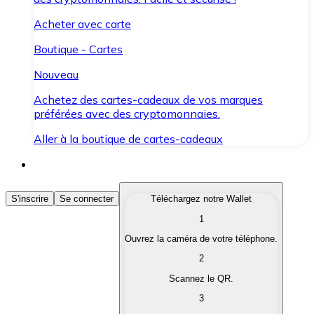
Acheter avec carte
Boutique - Cartes
Nouveau
Achetez des cartes-cadeaux de vos marques
préférées avec des cryptomonnaies.
Aller à la boutique de cartes-cadeaux
Acheter des Cryptomonnaies
S'inscrire
Se connecter
Téléchargez notre Wallet
1
Achetez les cryptomonnaies qui vous intéressent rapid
Ouvrez la caméra de votre téléphone.
Vendre des Cryptomonnaies
2
Convertissez vos cryptomonnaies en monnaie fiduciair
Scannez le QR.
3
Échanger (Swap)