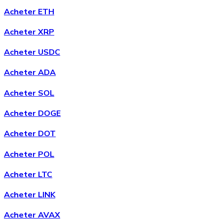
Acheter ETH
Acheter
Chainlink
avec virement bancaire
Acheter XRP
LINK
Acheter USDC
Acheter ADA
Acheter SOL
Acheter DOGE
Acheter DOT
Acheter
Wrapped Bitcoin
avec virement bancaire
Acheter POL
WBTC
Acheter LTC
Acheter LINK
Acheter AVAX