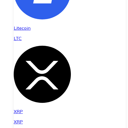
Litecoin
LTC
XRP
XRP