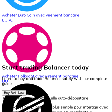
Acheter
Euro Coin
avec virement bancaire
EURC
Start trading Balancer today
Acheter
Polkadot
avec virement bancaire
Learn to buy and trade Balancer safely with our complete
DOT
guide.
Buy BAL Now
Téléchargez notre portefeuille auto-dépositaire
Bitnovo est l'application la plus simple pour interagir avec