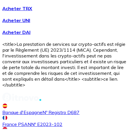
Acheter TRX
Acheter UNI
Acheter
Avalanche
avec virement bancaire
Acheter DAI
AVAX
<title>La prestation de services sur crypto-actifs est régie
par le Règlement (UE) 2023/1114 (MiCA). Cependant,
l'investissement dans les crypto-actifs peut ne pas
convenir aux investisseurs particuliers et il existe un risque
de perte totale du montant investi. Il est important de lire
et de comprendre les risques de cet investissement, qui
sont expliqués en détail dans</title> <subtitle>ce lien.
</subtitle>
Acheter
Shiba Inu
avec virement bancaire
SHIB
Banque d'Espagne
Nº Registro D687
France PSAN
Nº E2023-102