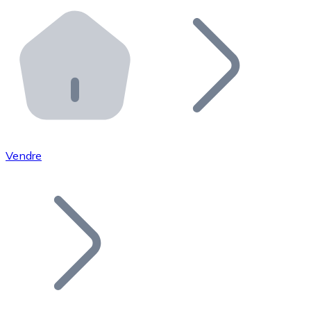
Effectuez des opérations de plus grande envergure. O
Distributeurs automatiques Bitnovo
Intégrez un ATM Bitnovo dans votre entreprise et per
API Bitnovo
Intégrez notre API dans votre écosystème.
Devenir Distributeur
Rejoignez notre réseau de distributeurs et commercialis
Vendre
Lister un Token
Ajoutez le token de votre projet à notre service d'acha