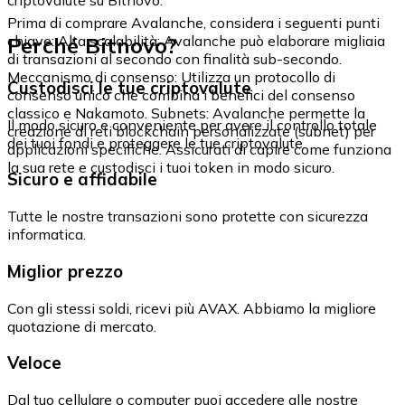
Prima di comprare Avalanche, considera i seguenti punti
Perché Bitnovo?
chiave: Alta scalabilità: Avalanche può elaborare migliaia
di transazioni al secondo con finalità sub-secondo.
Meccanismo di consenso: Utilizza un protocollo di
Custodisci le tue criptovalute
consenso unico che combina i benefici del consenso
classico e Nakamoto. Subnets: Avalanche permette la
Il modo sicuro e conveniente per avere il controllo totale
creazione di reti blockchain personalizzate (subnet) per
dei tuoi fondi e proteggere le tue criptovalute.
applicazioni specifiche. Assicurati di capire come funziona
la sua rete e custodisci i tuoi token in modo sicuro.
Sicuro e affidabile
Tutte le nostre transazioni sono protette con sicurezza
informatica.
Miglior prezzo
Con gli stessi soldi, ricevi più AVAX. Abbiamo la migliore
quotazione di mercato.
Veloce
Dal tuo cellulare o computer puoi accedere alle nostre