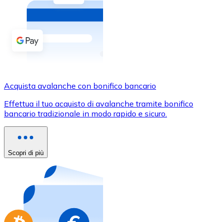
Acquista criptovalute in contanti e altri mezzi di pagam
Acquista con contanti
Bonifico SEPA
Aggiungi fondi al tuo conto Bitnovo o fai acquisti dirett
Acquista con bonifico bancario
Acquista avalanche con bonifico bancario
Carta di credito / debito
Effettua il tuo acquisto di avalanche tramite bonifico
Usa le carte Visa e Mastercard per acquistare criptovalut
bancario tradizionale in modo rapido e sicuro.
Acquista con carta
Negozio - Carte regalo
Scopri di più
Nuovo
Acquista gift card dei tuoi marchi preferiti con criptoval
Vai al negozio di carte regalo