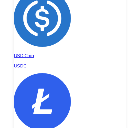
USD Coin
USDC