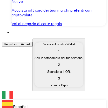
Nuovo
Acquista gift card dei tuoi marchi preferiti con
criptovalute.
Vai al negozio di carte regalo
Acquista Criptovalute
Registrati
Accedi
Scarica il nostro Wallet
1
Acquista le criptovalute che ti interessano in modo rapi
Apri la fotocamera del tuo telefono.
Vendi Criptovalute
2
Converti le tue criptovalute in valuta fiat quando ne ha
Scansiona il QR.
3
Scambia (Swap)
Scarica l'app.
Scambia una criptovaluta con un'altra istantaneamente
Wallet Bitnovo
Conserva le tue cripto in un Wallet self-custodial.
Español