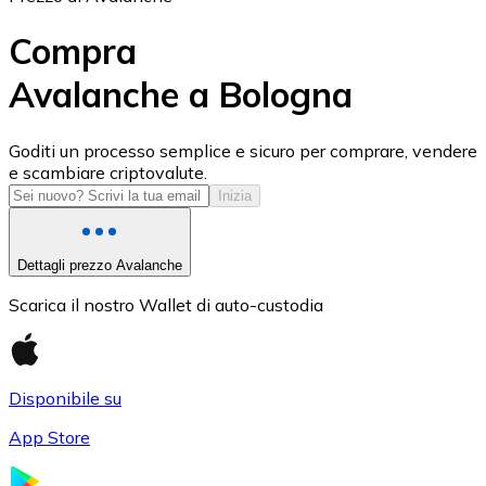
Compra
Avalanche a Bologna
USD Coin
Goditi un processo semplice e sicuro per comprare, vendere
e scambiare criptovalute.
USDC
Inizia
Dettagli prezzo Avalanche
Scarica il nostro Wallet di auto-custodia
Disponibile su
App Store
Litecoin