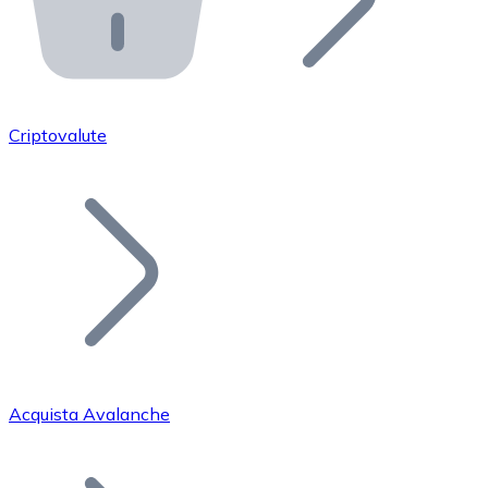
API Bitnovo
Integra la nostra API nel tuo ecosistema.
Diventa Rivenditore
Unisciti alla nostra rete di rivenditori e commercializza i
Criptovalute
Inserisci un Token
Aggiungi il token del tuo progetto al nostro servizio di
Acquista Avalanche
Bitcoin