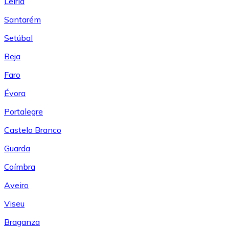
Leiría
Santarém
Setúbal
Beja
Faro
Évora
Portalegre
Castelo Branco
Guarda
Coímbra
Aveiro
Viseu
Braganza