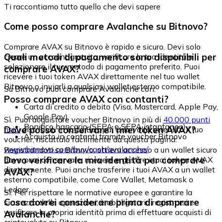
Ti raccontiamo tutto quello che devi sapere
Come posso comprare Avalanche su Bitnovo?
Comprare AVAX su Bitnovo è rapido e sicuro. Devi solo
Quali metodi di pagamento sono disponibili per
creare un account gratuito, verificare la tua identità e
selezionare il tuo metodo di pagamento preferito. Puoi
comprare AVAX?
ricevere i tuoi token AVAX direttamente nel tuo wallet
Bitnovo o inviarli a qualsiasi wallet esterno compatibile.
Su Bitnovo puoi comprare Avalanche con:
Posso comprare AVAX con contanti?
Carta di credito o debito (Visa, Mastercard, Apple Pay,
Google Pay)
Sì. Puoi acquistare voucher Bitnovo in più di
40.000 punti
Bonifico bancario (SEPA o SEPA istantaneo)
Dove posso conservare i miei token AVAX?
fisici
distribuiti in tutta Europa. Una volta ottenuto il tuo
Acquisto in contanti tramite voucher Bitnovo
voucher, riscattalo facilmente da questa pagina:
www.bitnovo.com/buy/cash/avalanche/
Registrandoti su Bitnovo, ottieni accesso a un wallet sicuro
Devo verificare la mia identità per comprare
dove puoi conservare, ricevere e gestire i tuoi token AVAX
direttamente. Puoi anche trasferire i tuoi AVAX a un wallet
AVAX?
esterno compatibile, come Core Wallet, Metamask o
Ledger.
Sì. Per rispettare le normative europee e garantire la
Cosa dovrei considerare prima di comprare
sicurezza delle operazioni, è obbligatorio registrarsi e
verificare la propria identità prima di effettuare acquisti di
Avalanche?
criptovalute su Bitnovo.