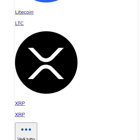
Litecoin
LTC
XRP
XRP
Vedi tutto