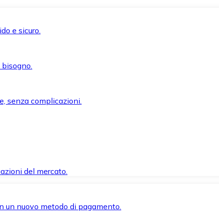
do e sicuro.
i bisogno.
e, senza complicazioni.
azioni del mercato.
 con un nuovo metodo di pagamento.