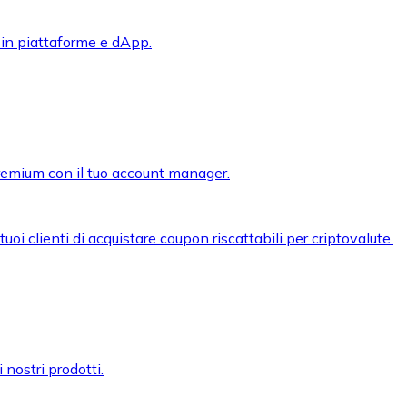
 in piattaforme e dApp.
premium con il tuo account manager.
oi clienti di acquistare coupon riscattabili per criptovalute.
 nostri prodotti.