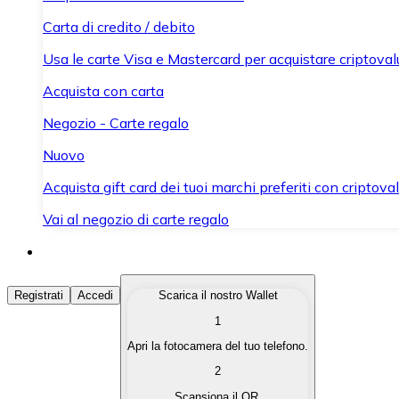
Carta di credito / debito
Usa le carte Visa e Mastercard per acquistare criptovalut
Acquista con carta
Negozio - Carte regalo
Nuovo
Acquista gift card dei tuoi marchi preferiti con criptoval
Vai al negozio di carte regalo
Acquista Criptovalute
Registrati
Accedi
Scarica il nostro Wallet
1
Acquista le criptovalute che ti interessano in modo rapi
Apri la fotocamera del tuo telefono.
Vendi Criptovalute
2
Converti le tue criptovalute in valuta fiat quando ne ha
Scansiona il QR.