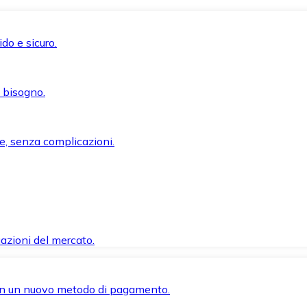
do e sicuro.
i bisogno.
e, senza complicazioni.
azioni del mercato.
 con un nuovo metodo di pagamento.