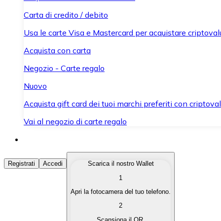
Carta di credito / debito
Usa le carte Visa e Mastercard per acquistare criptovalut
Acquista con carta
Negozio - Carte regalo
Nuovo
Acquista gift card dei tuoi marchi preferiti con criptoval
Vai al negozio di carte regalo
Acquista Criptovalute
Registrati
Accedi
Scarica il nostro Wallet
1
Acquista le criptovalute che ti interessano in modo rapi
Apri la fotocamera del tuo telefono.
Vendi Criptovalute
2
Converti le tue criptovalute in valuta fiat quando ne ha
Scansiona il QR.