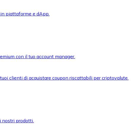
 in piattaforme e dApp.
premium con il tuo account manager.
oi clienti di acquistare coupon riscattabili per criptovalute.
 nostri prodotti.