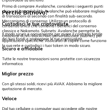
Prima di comprare Avalanche, considera i seguenti punti
Perché Bitnovo?
chiave: Alta scalabilità: Avalanche può elaborare migliaia
di transazioni al secondo con finalità sub-secondo.
Meccanismo di consenso: Utilizza un protocollo di
Custodisci le tue criptovalute
consenso unico che combina i benefici del consenso
classico e Nakamoto. Subnets: Avalanche permette la
Il modo sicuro e conveniente per avere il controllo totale
creazione di reti blockchain personalizzate (subnet) per
dei tuoi fondi e proteggere le tue criptovalute.
applicazioni specifiche. Assicurati di capire come funziona
la sua rete e custodisci i tuoi token in modo sicuro.
Sicuro e affidabile
Tutte le nostre transazioni sono protette con sicurezza
informatica.
Miglior prezzo
Con gli stessi soldi, ricevi più AVAX. Abbiamo la migliore
quotazione di mercato.
Veloce
Dal tuo cellulare o computer puoi accedere alle nostre