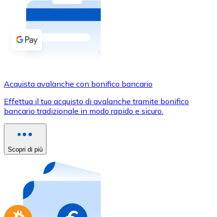
Acquista criptovalute in contanti e altri mezzi di pagam
Acquista con contanti
Bonifico SEPA
Aggiungi fondi al tuo conto Bitnovo o fai acquisti dirett
Acquista con bonifico bancario
Acquista avalanche con bonifico bancario
Carta di credito / debito
Effettua il tuo acquisto di avalanche tramite bonifico
Usa le carte Visa e Mastercard per acquistare criptovalut
bancario tradizionale in modo rapido e sicuro.
Acquista con carta
Negozio - Carte regalo
Scopri di più
Nuovo
Acquista gift card dei tuoi marchi preferiti con criptoval
Vai al negozio di carte regalo