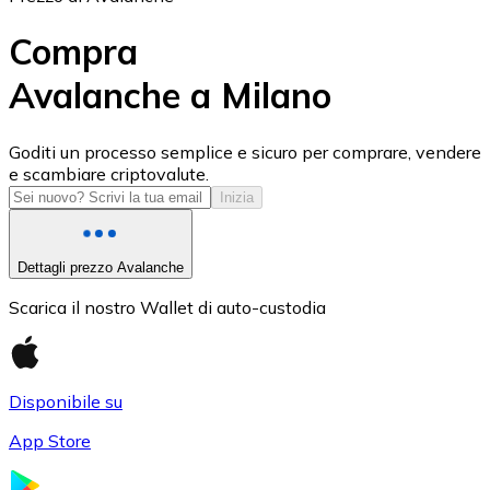
Compra
Avalanche a Milano
USD Coin
Goditi un processo semplice e sicuro per comprare, vendere
e scambiare criptovalute.
USDC
Inizia
Dettagli prezzo Avalanche
Scarica il nostro Wallet di auto-custodia
Disponibile su
App Store
Litecoin