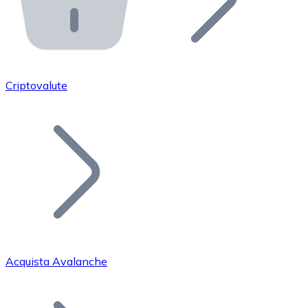
API Bitnovo
Integra la nostra API nel tuo ecosistema.
Diventa Rivenditore
Unisciti alla nostra rete di rivenditori e commercializza i
Criptovalute
Inserisci un Token
Aggiungi il token del tuo progetto al nostro servizio di
Acquista Avalanche
Bitcoin