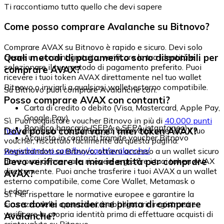
Ti raccontiamo tutto quello che devi sapere
Come posso comprare Avalanche su Bitnovo?
Comprare AVAX su Bitnovo è rapido e sicuro. Devi solo
Quali metodi di pagamento sono disponibili per
creare un account gratuito, verificare la tua identità e
selezionare il tuo metodo di pagamento preferito. Puoi
comprare AVAX?
ricevere i tuoi token AVAX direttamente nel tuo wallet
Bitnovo o inviarli a qualsiasi wallet esterno compatibile.
Su Bitnovo puoi comprare Avalanche con:
Posso comprare AVAX con contanti?
Carta di credito o debito (Visa, Mastercard, Apple Pay,
Google Pay)
Sì. Puoi acquistare voucher Bitnovo in più di
40.000 punti
Bonifico bancario (SEPA o SEPA istantaneo)
Dove posso conservare i miei token AVAX?
fisici
distribuiti in tutta Europa. Una volta ottenuto il tuo
Acquisto in contanti tramite voucher Bitnovo
voucher, riscattalo facilmente da questa pagina:
www.bitnovo.com/buy/cash/avalanche/
Registrandoti su Bitnovo, ottieni accesso a un wallet sicuro
Devo verificare la mia identità per comprare
dove puoi conservare, ricevere e gestire i tuoi token AVAX
direttamente. Puoi anche trasferire i tuoi AVAX a un wallet
AVAX?
esterno compatibile, come Core Wallet, Metamask o
Ledger.
Sì. Per rispettare le normative europee e garantire la
Cosa dovrei considerare prima di comprare
sicurezza delle operazioni, è obbligatorio registrarsi e
verificare la propria identità prima di effettuare acquisti di
Avalanche?
criptovalute su Bitnovo.