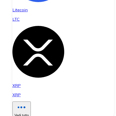
Litecoin
LTC
XRP
XRP
Vedi tutto