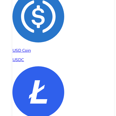
USD Coin
USDC