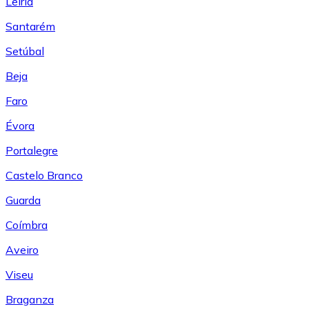
Leiría
Santarém
Setúbal
Beja
Faro
Évora
Portalegre
Castelo Branco
Guarda
Coímbra
Aveiro
Viseu
Braganza