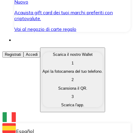
Nuovo
Acquista gift card dei tuoi marchi preferiti con
criptovalute.
Vai al negozio di carte regalo
Acquista Criptovalute
Registrati
Accedi
Scarica il nostro Wallet
1
Acquista le criptovalute che ti interessano in modo rapi
Apri la fotocamera del tuo telefono.
Vendi Criptovalute
2
Converti le tue criptovalute in valuta fiat quando ne ha
Scansiona il QR.
3
Scambia (Swap)
Scarica l'app.
Scambia una criptovaluta con un'altra istantaneamente
Wallet Bitnovo
Conserva le tue cripto in un Wallet self-custodial.
Español