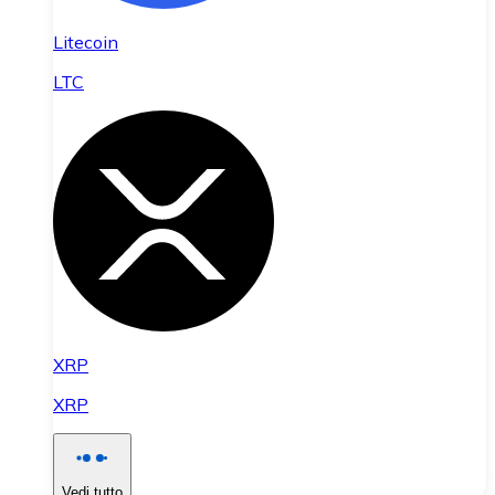
Litecoin
LTC
XRP
XRP
Vedi tutto