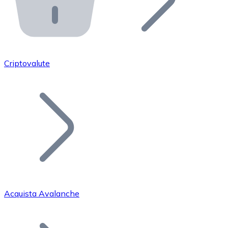
API Bitnovo
Integra la nostra API nel tuo ecosistema.
Diventa Rivenditore
Unisciti alla nostra rete di rivenditori e commercializza i
Criptovalute
Inserisci un Token
Aggiungi il token del tuo progetto al nostro servizio di
Acquista Avalanche
Bitcoin