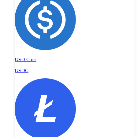
USD Coin
USDC