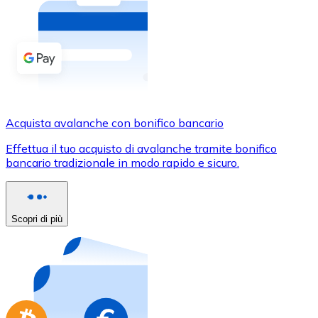
Acquista criptovalute in contanti e altri mezzi di pagam
Acquista con contanti
Bonifico SEPA
Aggiungi fondi al tuo conto Bitnovo o fai acquisti dirett
Acquista con bonifico bancario
Acquista avalanche con bonifico bancario
Carta di credito / debito
Effettua il tuo acquisto di avalanche tramite bonifico
Usa le carte Visa e Mastercard per acquistare criptovalut
bancario tradizionale in modo rapido e sicuro.
Acquista con carta
Negozio - Carte regalo
Scopri di più
Nuovo
Acquista gift card dei tuoi marchi preferiti con criptoval
Vai al negozio di carte regalo