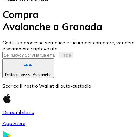
Compra
Avalanche a Granada
USD Coin
Goditi un processo semplice e sicuro per comprare, vendere
e scambiare criptovalute.
USDC
Inizia
Dettagli prezzo Avalanche
Scarica il nostro Wallet di auto-custodia
Disponibile su
App Store
Litecoin