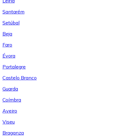
Leiría
Santarém
Setúbal
Beja
Faro
Évora
Portalegre
Castelo Branco
Guarda
Coímbra
Aveiro
Viseu
Braganza