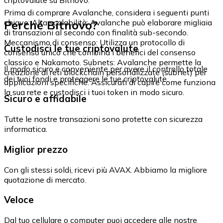
Prima di comprare Avalanche, considera i seguenti punti
Perché Bitnovo?
chiave: Alta scalabilità: Avalanche può elaborare migliaia
di transazioni al secondo con finalità sub-secondo.
Meccanismo di consenso: Utilizza un protocollo di
Custodisci le tue criptovalute
consenso unico che combina i benefici del consenso
classico e Nakamoto. Subnets: Avalanche permette la
Il modo sicuro e conveniente per avere il controllo totale
creazione di reti blockchain personalizzate (subnet) per
dei tuoi fondi e proteggere le tue criptovalute.
applicazioni specifiche. Assicurati di capire come funziona
la sua rete e custodisci i tuoi token in modo sicuro.
Sicuro e affidabile
Tutte le nostre transazioni sono protette con sicurezza
informatica.
Miglior prezzo
Con gli stessi soldi, ricevi più AVAX. Abbiamo la migliore
quotazione di mercato.
Veloce
Dal tuo cellulare o computer puoi accedere alle nostre