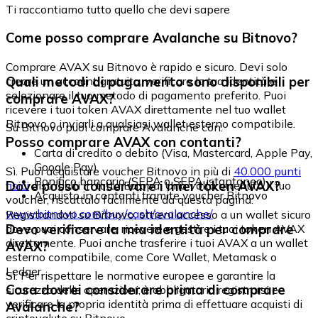
Ti raccontiamo tutto quello che devi sapere
Come posso comprare Avalanche su Bitnovo?
Comprare AVAX su Bitnovo è rapido e sicuro. Devi solo
Quali metodi di pagamento sono disponibili per
creare un account gratuito, verificare la tua identità e
selezionare il tuo metodo di pagamento preferito. Puoi
comprare AVAX?
ricevere i tuoi token AVAX direttamente nel tuo wallet
Bitnovo o inviarli a qualsiasi wallet esterno compatibile.
Su Bitnovo puoi comprare Avalanche con:
Posso comprare AVAX con contanti?
Carta di credito o debito (Visa, Mastercard, Apple Pay,
Google Pay)
Sì. Puoi acquistare voucher Bitnovo in più di
40.000 punti
Bonifico bancario (SEPA o SEPA istantaneo)
Dove posso conservare i miei token AVAX?
fisici
distribuiti in tutta Europa. Una volta ottenuto il tuo
Acquisto in contanti tramite voucher Bitnovo
voucher, riscattalo facilmente da questa pagina:
www.bitnovo.com/buy/cash/avalanche/
Registrandoti su Bitnovo, ottieni accesso a un wallet sicuro
Devo verificare la mia identità per comprare
dove puoi conservare, ricevere e gestire i tuoi token AVAX
direttamente. Puoi anche trasferire i tuoi AVAX a un wallet
AVAX?
esterno compatibile, come Core Wallet, Metamask o
Ledger.
Sì. Per rispettare le normative europee e garantire la
Cosa dovrei considerare prima di comprare
sicurezza delle operazioni, è obbligatorio registrarsi e
verificare la propria identità prima di effettuare acquisti di
Avalanche?
criptovalute su Bitnovo.