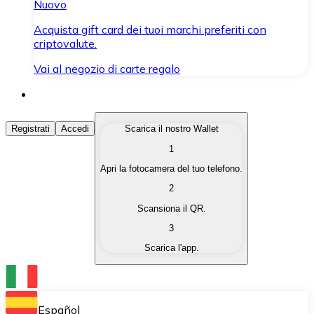
Nuovo
Acquista gift card dei tuoi marchi preferiti con
criptovalute.
Vai al negozio di carte regalo
Acquista Criptovalute
Registrati
Accedi
Scarica il nostro Wallet
1
Acquista le criptovalute che ti interessano in modo rapi
Apri la fotocamera del tuo telefono.
Vendi Criptovalute
2
Converti le tue criptovalute in valuta fiat quando ne ha
Scansiona il QR.
3
Scambia (Swap)
Scarica l'app.
Scambia una criptovaluta con un'altra istantaneamente
Wallet Bitnovo
Conserva le tue cripto in un Wallet self-custodial.
Español