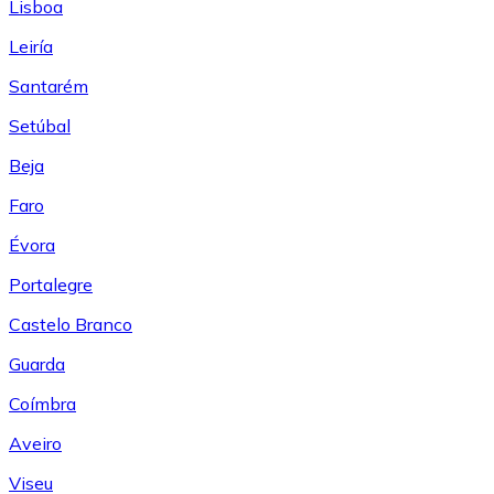
Lisboa
Leiría
Santarém
Setúbal
Beja
Faro
Évora
Portalegre
Castelo Branco
Guarda
Coímbra
Aveiro
Viseu