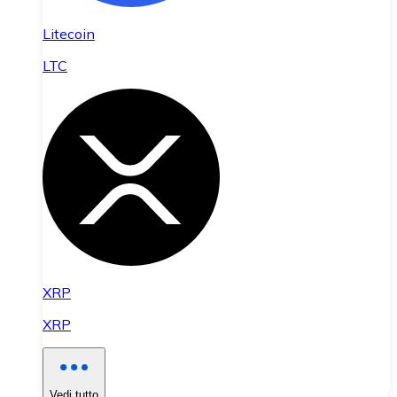
Litecoin
LTC
XRP
XRP
Vedi tutto