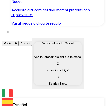
Nuovo
Acquista gift card dei tuoi marchi preferiti con
criptovalute.
Vai al negozio di carte regalo
Acquista Criptovalute
Registrati
Accedi
Scarica il nostro Wallet
1
Acquista le criptovalute che ti interessano in modo rapi
Apri la fotocamera del tuo telefono.
Vendi Criptovalute
2
Converti le tue criptovalute in valuta fiat quando ne ha
Scansiona il QR.
3
Scambia (Swap)
Scarica l'app.
Scambia una criptovaluta con un'altra istantaneamente
Wallet Bitnovo
Conserva le tue cripto in un Wallet self-custodial.
Español