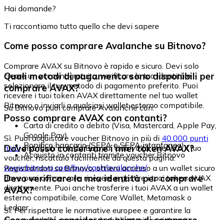
Hai domande?
Ti raccontiamo tutto quello che devi sapere
Come posso comprare Avalanche su Bitnovo?
Comprare AVAX su Bitnovo è rapido e sicuro. Devi solo
Quali metodi di pagamento sono disponibili per
creare un account gratuito, verificare la tua identità e
selezionare il tuo metodo di pagamento preferito. Puoi
comprare AVAX?
ricevere i tuoi token AVAX direttamente nel tuo wallet
Bitnovo o inviarli a qualsiasi wallet esterno compatibile.
Su Bitnovo puoi comprare Avalanche con:
Posso comprare AVAX con contanti?
Carta di credito o debito (Visa, Mastercard, Apple Pay,
Google Pay)
Sì. Puoi acquistare voucher Bitnovo in più di
40.000 punti
Bonifico bancario (SEPA o SEPA istantaneo)
Dove posso conservare i miei token AVAX?
fisici
distribuiti in tutta Europa. Una volta ottenuto il tuo
Acquisto in contanti tramite voucher Bitnovo
voucher, riscattalo facilmente da questa pagina:
www.bitnovo.com/buy/cash/avalanche/
Registrandoti su Bitnovo, ottieni accesso a un wallet sicuro
Devo verificare la mia identità per comprare
dove puoi conservare, ricevere e gestire i tuoi token AVAX
direttamente. Puoi anche trasferire i tuoi AVAX a un wallet
AVAX?
esterno compatibile, come Core Wallet, Metamask o
Ledger.
Sì. Per rispettare le normative europee e garantire la
sicurezza delle operazioni, è obbligatorio registrarsi e