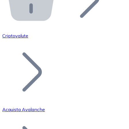
API Bitnovo
Integra la nostra API nel tuo ecosistema.
Diventa Rivenditore
Unisciti alla nostra rete di rivenditori e commercializza i
Criptovalute
Inserisci un Token
Aggiungi il token del tuo progetto al nostro servizio di
Acquista Avalanche
Bitcoin