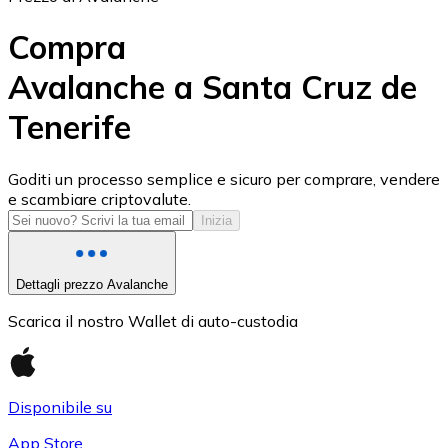
Compra
Avalanche a Santa Cruz de
Tenerife
USD Coin
USDC
Goditi un processo semplice e sicuro per comprare, vendere
e scambiare criptovalute.
Inizia
Dettagli prezzo Avalanche
Scarica il nostro Wallet di auto-custodia
Disponibile su
Litecoin
App Store