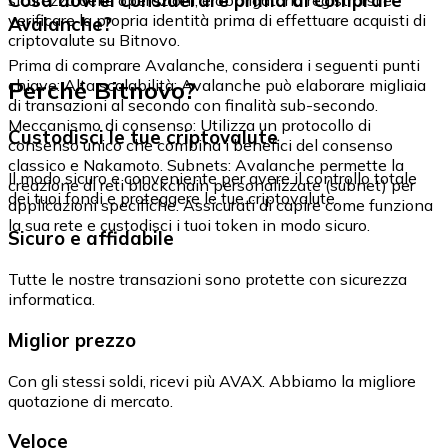
Cosa dovrei considerare prima di comprare
verificare la propria identità prima di effettuare acquisti di
Avalanche?
criptovalute su Bitnovo.
Prima di comprare Avalanche, considera i seguenti punti
Perché Bitnovo?
chiave: Alta scalabilità: Avalanche può elaborare migliaia
di transazioni al secondo con finalità sub-secondo.
Meccanismo di consenso: Utilizza un protocollo di
Custodisci le tue criptovalute
consenso unico che combina i benefici del consenso
classico e Nakamoto. Subnets: Avalanche permette la
Il modo sicuro e conveniente per avere il controllo totale
creazione di reti blockchain personalizzate (subnet) per
dei tuoi fondi e proteggere le tue criptovalute.
applicazioni specifiche. Assicurati di capire come funziona
la sua rete e custodisci i tuoi token in modo sicuro.
Sicuro e affidabile
Tutte le nostre transazioni sono protette con sicurezza
informatica.
Miglior prezzo
Con gli stessi soldi, ricevi più AVAX. Abbiamo la migliore
quotazione di mercato.
Veloce