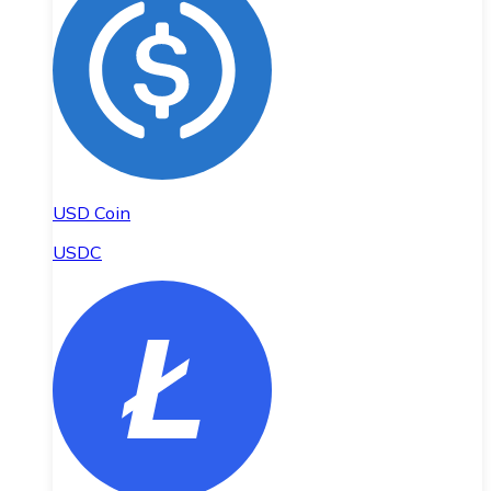
USD Coin
USDC