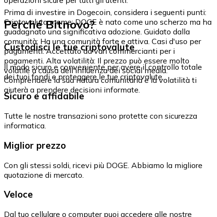
Prima di investire in Dogecoin, considera i seguenti punti:
Perché Bitnovo?
Criptovaluta meme: DOGE è nato come uno scherzo ma ha
guadagnato una significativa adozione. Guidato dalla
comunità: Ha una comunità forte e attiva. Casi d'uso per
Custodisci le tue criptovalute
pagamenti: Accettato da vari commercianti per i
pagamenti. Alta volatilità: Il prezzo può essere molto
Il modo sicuro e conveniente per avere il controllo totale
volatile a causa dell'influenza dei social media.
dei tuoi fondi e proteggere le tue criptovalute.
Comprendere la sua natura comunitaria e la volatilità ti
aiuterà a prendere decisioni informate.
Sicuro e affidabile
Tutte le nostre transazioni sono protette con sicurezza
informatica.
Miglior prezzo
Con gli stessi soldi, ricevi più DOGE. Abbiamo la migliore
quotazione di mercato.
Veloce
Dal tuo cellulare o computer puoi accedere alle nostre