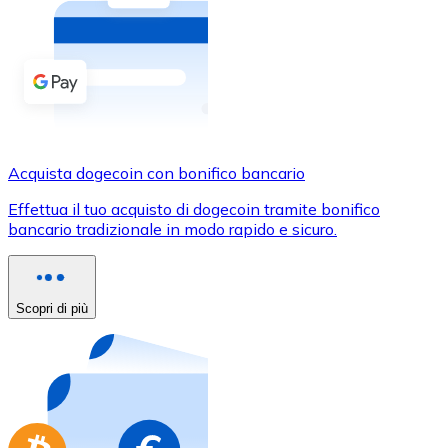
Acquista criptovalute in contanti e altri mezzi di pagam
Acquista con contanti
Bonifico SEPA
Aggiungi fondi al tuo conto Bitnovo o fai acquisti dirett
Acquista con bonifico bancario
Acquista dogecoin con bonifico bancario
Carta di credito / debito
Effettua il tuo acquisto di dogecoin tramite bonifico
Usa le carte Visa e Mastercard per acquistare criptovalut
bancario tradizionale in modo rapido e sicuro.
Acquista con carta
Negozio - Carte regalo
Scopri di più
Nuovo
Acquista gift card dei tuoi marchi preferiti con criptoval
Vai al negozio di carte regalo