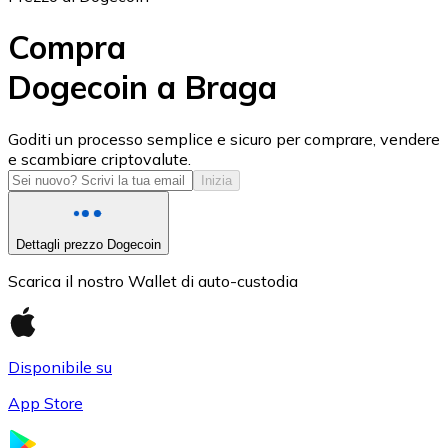
Compra
Dogecoin a Braga
USD Coin
Goditi un processo semplice e sicuro per comprare, vendere
e scambiare criptovalute.
USDC
Inizia
Dettagli prezzo Dogecoin
Scarica il nostro Wallet di auto-custodia
Disponibile su
App Store
Litecoin