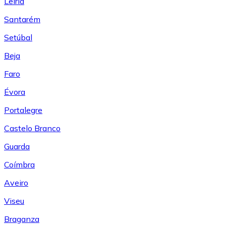
Leiría
Santarém
Setúbal
Beja
Faro
Évora
Portalegre
Castelo Branco
Guarda
Coímbra
Aveiro
Viseu
Braganza