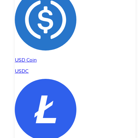
USD Coin
USDC