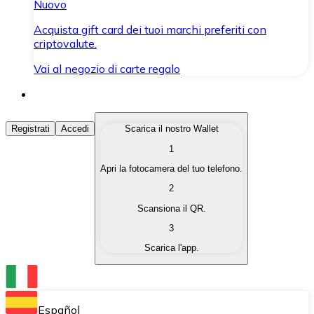
Nuovo
Acquista gift card dei tuoi marchi preferiti con
criptovalute.
Vai al negozio di carte regalo
Acquista Criptovalute
Registrati
Accedi
Scarica il nostro Wallet
1
Acquista le criptovalute che ti interessano in modo rapi
Apri la fotocamera del tuo telefono.
Vendi Criptovalute
2
Converti le tue criptovalute in valuta fiat quando ne ha
Scansiona il QR.
3
Scambia (Swap)
Scarica l'app.
Scambia una criptovaluta con un'altra istantaneamente
Wallet Bitnovo
Conserva le tue cripto in un Wallet self-custodial.
Español