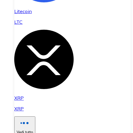
Litecoin
LTC
XRP
XRP
Vedi tutto