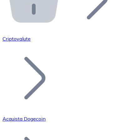
API Bitnovo
Integra la nostra API nel tuo ecosistema.
Diventa Rivenditore
Unisciti alla nostra rete di rivenditori e commercializza i
Criptovalute
Inserisci un Token
Aggiungi il token del tuo progetto al nostro servizio di
Acquista Dogecoin
Bitcoin