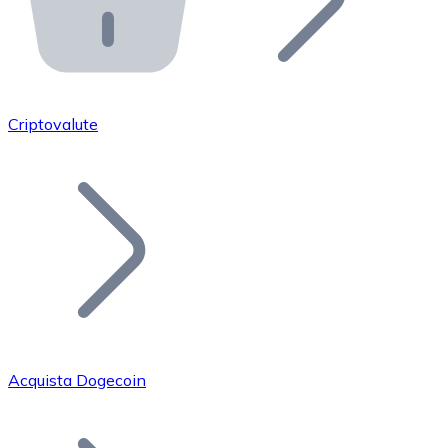
API Bitnovo
Integra la nostra API nel tuo ecosistema.
Diventa Rivenditore
Unisciti alla nostra rete di rivenditori e commercializza i
Criptovalute
Inserisci un Token
Aggiungi il token del tuo progetto al nostro servizio di
Acquista Dogecoin
Bitcoin