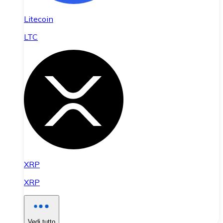
Litecoin
LTC
XRP
XRP
Vedi tutto