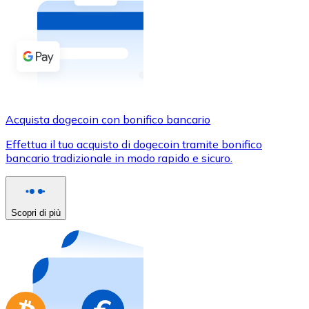
Acquista criptovalute in contanti e altri mezzi di pagam
Acquista con contanti
Bonifico SEPA
Aggiungi fondi al tuo conto Bitnovo o fai acquisti dirett
Acquista con bonifico bancario
Acquista dogecoin con bonifico bancario
Carta di credito / debito
Effettua il tuo acquisto di dogecoin tramite bonifico
Usa le carte Visa e Mastercard per acquistare criptovalut
bancario tradizionale in modo rapido e sicuro.
Acquista con carta
Negozio - Carte regalo
Scopri di più
Nuovo
Acquista gift card dei tuoi marchi preferiti con criptoval
Vai al negozio di carte regalo