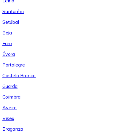
Leiría
Santarém
Setúbal
Beja
Faro
Évora
Portalegre
Castelo Branco
Guarda
Coímbra
Aveiro
Viseu
Braganza