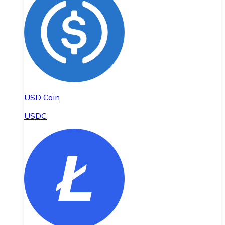
USD Coin
USDC