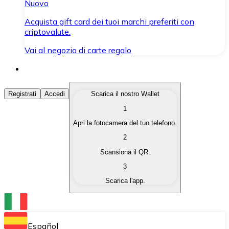
Nuovo
Acquista gift card dei tuoi marchi preferiti con
criptovalute.
Vai al negozio di carte regalo
Acquista Criptovalute
Registrati
Accedi
Scarica il nostro Wallet
1
Acquista le criptovalute che ti interessano in modo rapi
Apri la fotocamera del tuo telefono.
Vendi Criptovalute
2
Converti le tue criptovalute in valuta fiat quando ne ha
Scansiona il QR.
3
Scambia (Swap)
Scarica l'app.
Scambia una criptovaluta con un'altra istantaneamente
Wallet Bitnovo
Conserva le tue cripto in un Wallet self-custodial.
Español