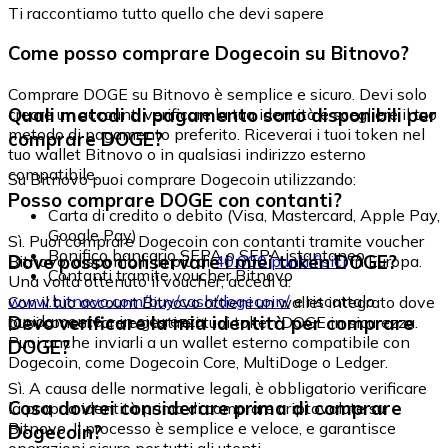
Ti raccontiamo tutto quello che devi sapere
Come posso comprare Dogecoin su Bitnovo?
Comprare DOGE su Bitnovo è semplice e sicuro. Devi solo
Quali metodi di pagamento sono disponibili per
creare un account, verificare la tua identità e scegliere il tuo
metodo di pagamento preferito. Riceverai i tuoi token nel
comprare DOGE?
tuo wallet Bitnovo o in qualsiasi indirizzo esterno
compatibile.
Su Bitnovo puoi comprare Dogecoin utilizzando:
Posso comprare DOGE con contanti?
Carta di credito o debito (Visa, Mastercard, Apple Pay,
Google Pay)
Sì. Puoi comprare Dogecoin con contanti tramite voucher
Bonifico bancario SEPA o SEPA istantaneo
Dove posso conservare i miei token DOGE?
Bitnovo, disponibili in più di
40.000 punti fisici
in Europa.
Contanti tramite voucher Bitnovo
Una volta ottenuto il voucher, accedi a:
www.bitnovo.com/buy/cash/dogecoin/
e riscattalo
Con il tuo account Bitnovo ottieni un wallet integrato dove
rapidamente e in sicurezza.
Devo verificare la mia identità per comprare
puoi conservare e gestire i tuoi token DOGE in sicurezza.
Puoi anche inviarli a un wallet esterno compatibile con
DOGE?
Dogecoin, come Dogecoin Core, MultiDoge o Ledger.
Sì. A causa delle normative legali, è obbligatorio verificare
Cosa dovrei considerare prima di comprare
la propria identità prima di comprare criptovalute su
Bitnovo. Il processo è semplice e veloce, e garantisce
Dogecoin?
operazioni sicure per tutti gli utenti.