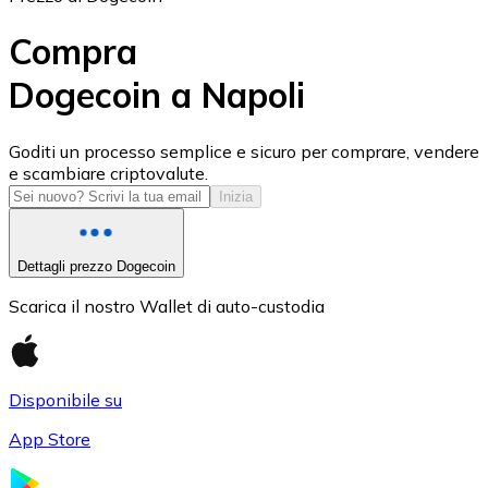
Compra
Dogecoin a Napoli
USD Coin
Goditi un processo semplice e sicuro per comprare, vendere
e scambiare criptovalute.
USDC
Inizia
Dettagli prezzo Dogecoin
Scarica il nostro Wallet di auto-custodia
Disponibile su
App Store
Litecoin