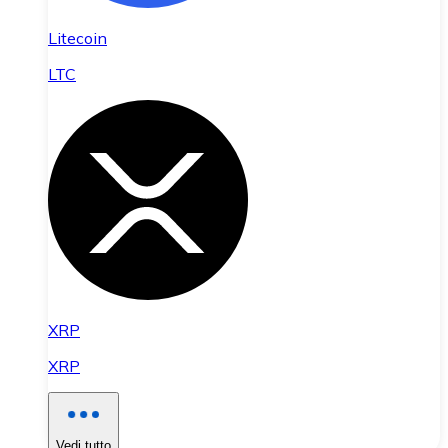
Litecoin
LTC
XRP
XRP
Vedi tutto