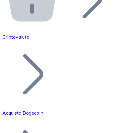
API Bitnovo
Integra la nostra API nel tuo ecosistema.
Diventa Rivenditore
Unisciti alla nostra rete di rivenditori e commercializza i
Criptovalute
Inserisci un Token
Aggiungi il token del tuo progetto al nostro servizio di
Acquista Dogecoin
Bitcoin