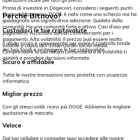
Prima di investire in Dogecoin, considera i seguenti punti:
Perché Bitnovo?
Criptovaluta meme: DOGE è nato come uno scherzo ma ha
guadagnato una significativa adozione. Guidato dalla
comunità: Ha una comunità forte e attiva. Casi d'uso per
Custodisci le tue criptovalute
pagamenti: Accettato da vari commercianti per i
pagamenti. Alta volatilità: Il prezzo può essere molto
Il modo sicuro e conveniente per avere il controllo totale
volatile a causa dell'influenza dei social media.
dei tuoi fondi e proteggere le tue criptovalute.
Comprendere la sua natura comunitaria e la volatilità ti
aiuterà a prendere decisioni informate.
Sicuro e affidabile
Tutte le nostre transazioni sono protette con sicurezza
informatica.
Miglior prezzo
Con gli stessi soldi, ricevi più DOGE. Abbiamo la migliore
quotazione di mercato.
Veloce
Dal tuo cellulare o computer puoi accedere alle nostre