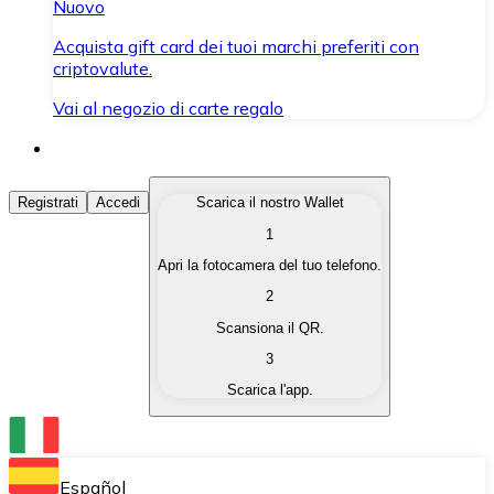
Nuovo
Acquista gift card dei tuoi marchi preferiti con
criptovalute.
Vai al negozio di carte regalo
Acquista Criptovalute
Registrati
Accedi
Scarica il nostro Wallet
1
Acquista le criptovalute che ti interessano in modo rapi
Apri la fotocamera del tuo telefono.
Vendi Criptovalute
2
Converti le tue criptovalute in valuta fiat quando ne ha
Scansiona il QR.
3
Scambia (Swap)
Scarica l'app.
Scambia una criptovaluta con un'altra istantaneamente
Wallet Bitnovo
Conserva le tue cripto in un Wallet self-custodial.
Español