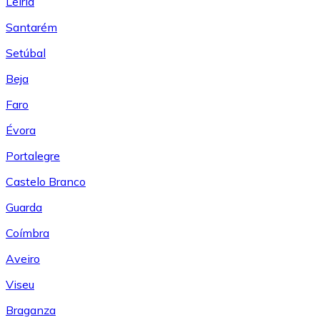
Leiría
Santarém
Setúbal
Beja
Faro
Évora
Portalegre
Castelo Branco
Guarda
Coímbra
Aveiro
Viseu
Braganza