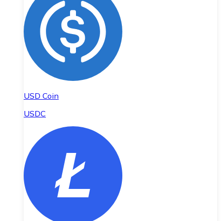
USD Coin
USDC