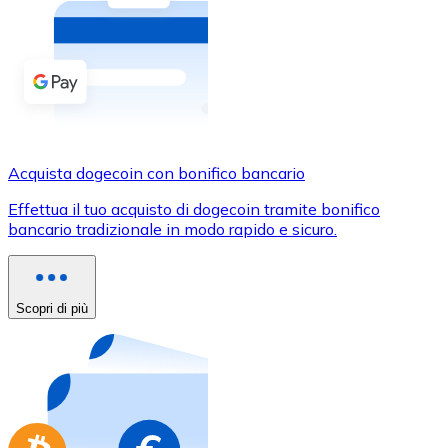
Acquista criptovalute in contanti e altri mezzi di pagam
Acquista con contanti
Bonifico SEPA
Aggiungi fondi al tuo conto Bitnovo o fai acquisti dirett
Acquista con bonifico bancario
Acquista dogecoin con bonifico bancario
Carta di credito / debito
Effettua il tuo acquisto di dogecoin tramite bonifico
Usa le carte Visa e Mastercard per acquistare criptovalut
bancario tradizionale in modo rapido e sicuro.
Acquista con carta
Negozio - Carte regalo
Scopri di più
Nuovo
Acquista gift card dei tuoi marchi preferiti con criptoval
Vai al negozio di carte regalo