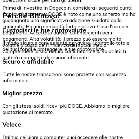
Prima di investire in Dogecoin, considera i seguenti punti:
Perché Bitnovo?
Criptovaluta meme: DOGE è nato come uno scherzo ma ha
guadagnato una significativa adozione. Guidato dalla
comunità: Ha una comunità forte e attiva. Casi d'uso per
Custodisci le tue criptovalute
pagamenti: Accettato da vari commercianti per i
pagamenti. Alta volatilità: Il prezzo può essere molto
Il modo sicuro e conveniente per avere il controllo totale
volatile a causa dell'influenza dei social media.
dei tuoi fondi e proteggere le tue criptovalute.
Comprendere la sua natura comunitaria e la volatilità ti
aiuterà a prendere decisioni informate.
Sicuro e affidabile
Tutte le nostre transazioni sono protette con sicurezza
informatica.
Miglior prezzo
Con gli stessi soldi, ricevi più DOGE. Abbiamo la migliore
quotazione di mercato.
Veloce
Dal tuo cellulare o computer puoi accedere alle nostre