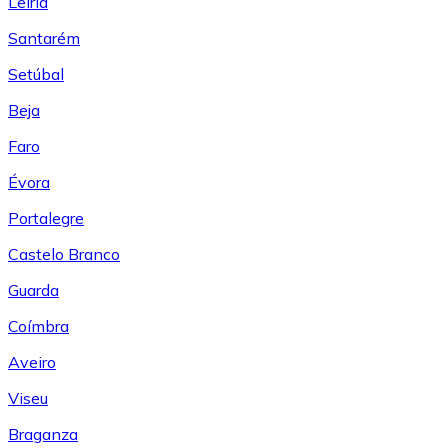
Leiría
Santarém
Setúbal
Beja
Faro
Évora
Portalegre
Castelo Branco
Guarda
Coímbra
Aveiro
Viseu
Braganza