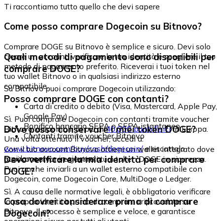
Ti raccontiamo tutto quello che devi sapere
Come posso comprare Dogecoin su Bitnovo?
Comprare DOGE su Bitnovo è semplice e sicuro. Devi solo
Quali metodi di pagamento sono disponibili per
creare un account, verificare la tua identità e scegliere il tuo
metodo di pagamento preferito. Riceverai i tuoi token nel
comprare DOGE?
tuo wallet Bitnovo o in qualsiasi indirizzo esterno
compatibile.
Su Bitnovo puoi comprare Dogecoin utilizzando:
Posso comprare DOGE con contanti?
Carta di credito o debito (Visa, Mastercard, Apple Pay,
Google Pay)
Sì. Puoi comprare Dogecoin con contanti tramite voucher
Bonifico bancario SEPA o SEPA istantaneo
Dove posso conservare i miei token DOGE?
Bitnovo, disponibili in più di
40.000 punti fisici
in Europa.
Contanti tramite voucher Bitnovo
Una volta ottenuto il voucher, accedi a:
www.bitnovo.com/buy/cash/dogecoin/
e riscattalo
Con il tuo account Bitnovo ottieni un wallet integrato dove
rapidamente e in sicurezza.
Devo verificare la mia identità per comprare
puoi conservare e gestire i tuoi token DOGE in sicurezza.
Puoi anche inviarli a un wallet esterno compatibile con
DOGE?
Dogecoin, come Dogecoin Core, MultiDoge o Ledger.
Sì. A causa delle normative legali, è obbligatorio verificare
Cosa dovrei considerare prima di comprare
la propria identità prima di comprare criptovalute su
Bitnovo. Il processo è semplice e veloce, e garantisce
Dogecoin?
operazioni sicure per tutti gli utenti.