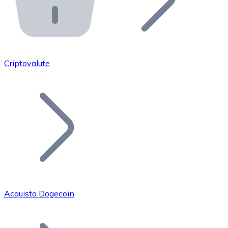
API Bitnovo
Integra la nostra API nel tuo ecosistema.
Diventa Rivenditore
Unisciti alla nostra rete di rivenditori e commercializza i
Criptovalute
Inserisci un Token
Aggiungi il token del tuo progetto al nostro servizio di
Acquista Dogecoin
Bitcoin