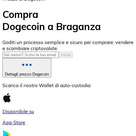
Compra
Dogecoin a Braganza
USD Coin
Goditi un processo semplice e sicuro per comprare, vendere
e scambiare criptovalute.
USDC
Inizia
Dettagli prezzo Dogecoin
Scarica il nostro Wallet di auto-custodia
Disponibile su
App Store
Litecoin