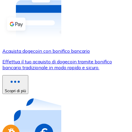
Acquista criptovalute in contanti e altri mezzi di pagam
Acquista con contanti
Bonifico SEPA
Aggiungi fondi al tuo conto Bitnovo o fai acquisti dirett
Acquista con bonifico bancario
Acquista dogecoin con bonifico bancario
Carta di credito / debito
Effettua il tuo acquisto di dogecoin tramite bonifico
Usa le carte Visa e Mastercard per acquistare criptovalut
bancario tradizionale in modo rapido e sicuro.
Acquista con carta
Negozio - Carte regalo
Scopri di più
Nuovo
Acquista gift card dei tuoi marchi preferiti con criptoval
Vai al negozio di carte regalo