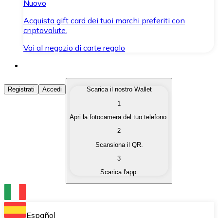
Nuovo
Acquista gift card dei tuoi marchi preferiti con
criptovalute.
Vai al negozio di carte regalo
Acquista Criptovalute
Registrati
Accedi
Scarica il nostro Wallet
1
Acquista le criptovalute che ti interessano in modo rapi
Apri la fotocamera del tuo telefono.
Vendi Criptovalute
2
Converti le tue criptovalute in valuta fiat quando ne ha
Scansiona il QR.
3
Scambia (Swap)
Scarica l'app.
Scambia una criptovaluta con un'altra istantaneamente
Wallet Bitnovo
Conserva le tue cripto in un Wallet self-custodial.
Español