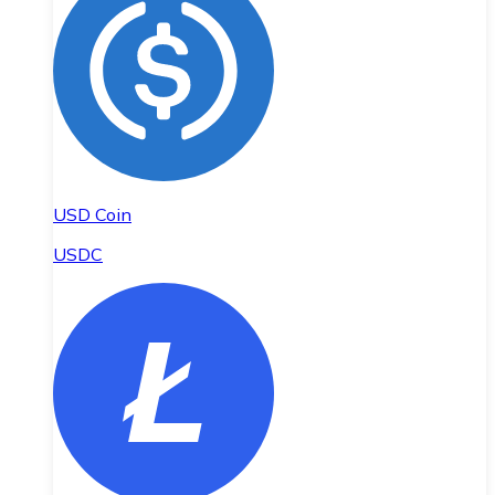
USD Coin
USDC