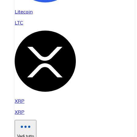
Litecoin
LTC
XRP
XRP
Vedi tutto