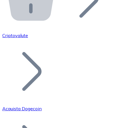
API Bitnovo
Integra la nostra API nel tuo ecosistema.
Diventa Rivenditore
Unisciti alla nostra rete di rivenditori e commercializza i
Criptovalute
Inserisci un Token
Aggiungi il token del tuo progetto al nostro servizio di
Acquista Dogecoin
Bitcoin