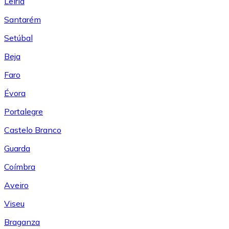
Leiría
Santarém
Setúbal
Beja
Faro
Évora
Portalegre
Castelo Branco
Guarda
Coímbra
Aveiro
Viseu
Braganza