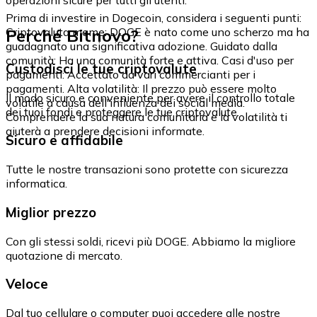
Prima di investire in Dogecoin, considera i seguenti punti:
Perché Bitnovo?
Criptovaluta meme: DOGE è nato come uno scherzo ma ha
guadagnato una significativa adozione. Guidato dalla
comunità: Ha una comunità forte e attiva. Casi d'uso per
Custodisci le tue criptovalute
pagamenti: Accettato da vari commercianti per i
pagamenti. Alta volatilità: Il prezzo può essere molto
Il modo sicuro e conveniente per avere il controllo totale
volatile a causa dell'influenza dei social media.
dei tuoi fondi e proteggere le tue criptovalute.
Comprendere la sua natura comunitaria e la volatilità ti
aiuterà a prendere decisioni informate.
Sicuro e affidabile
Tutte le nostre transazioni sono protette con sicurezza
informatica.
Miglior prezzo
Con gli stessi soldi, ricevi più DOGE. Abbiamo la migliore
quotazione di mercato.
Veloce
Dal tuo cellulare o computer puoi accedere alle nostre