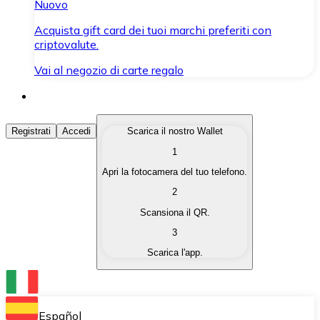
Nuovo
Acquista gift card dei tuoi marchi preferiti con
criptovalute.
Vai al negozio di carte regalo
Acquista Criptovalute
Registrati
Accedi
Scarica il nostro Wallet
1
Acquista le criptovalute che ti interessano in modo rapi
Apri la fotocamera del tuo telefono.
Vendi Criptovalute
2
Converti le tue criptovalute in valuta fiat quando ne ha
Scansiona il QR.
3
Scambia (Swap)
Scarica l'app.
Scambia una criptovaluta con un'altra istantaneamente
Wallet Bitnovo
Conserva le tue cripto in un Wallet self-custodial.
Español