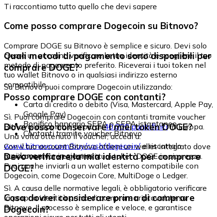
Ti raccontiamo tutto quello che devi sapere
Come posso comprare Dogecoin su Bitnovo?
Comprare DOGE su Bitnovo è semplice e sicuro. Devi solo
Quali metodi di pagamento sono disponibili per
creare un account, verificare la tua identità e scegliere il tuo
metodo di pagamento preferito. Riceverai i tuoi token nel
comprare DOGE?
tuo wallet Bitnovo o in qualsiasi indirizzo esterno
compatibile.
Su Bitnovo puoi comprare Dogecoin utilizzando:
Posso comprare DOGE con contanti?
Carta di credito o debito (Visa, Mastercard, Apple Pay,
Google Pay)
Sì. Puoi comprare Dogecoin con contanti tramite voucher
Bonifico bancario SEPA o SEPA istantaneo
Dove posso conservare i miei token DOGE?
Bitnovo, disponibili in più di
40.000 punti fisici
in Europa.
Contanti tramite voucher Bitnovo
Una volta ottenuto il voucher, accedi a:
www.bitnovo.com/buy/cash/dogecoin/
e riscattalo
Con il tuo account Bitnovo ottieni un wallet integrato dove
rapidamente e in sicurezza.
Devo verificare la mia identità per comprare
puoi conservare e gestire i tuoi token DOGE in sicurezza.
Puoi anche inviarli a un wallet esterno compatibile con
DOGE?
Dogecoin, come Dogecoin Core, MultiDoge o Ledger.
Sì. A causa delle normative legali, è obbligatorio verificare
Cosa dovrei considerare prima di comprare
la propria identità prima di comprare criptovalute su
Bitnovo. Il processo è semplice e veloce, e garantisce
Dogecoin?
operazioni sicure per tutti gli utenti.