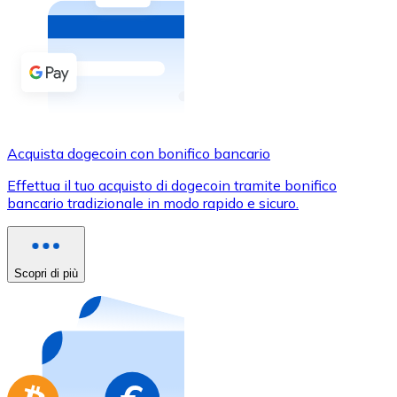
Acquista criptovalute in contanti e altri mezzi di pagam
Acquista con contanti
Bonifico SEPA
Aggiungi fondi al tuo conto Bitnovo o fai acquisti dirett
Acquista con bonifico bancario
Acquista dogecoin con bonifico bancario
Carta di credito / debito
Effettua il tuo acquisto di dogecoin tramite bonifico
Usa le carte Visa e Mastercard per acquistare criptovalut
bancario tradizionale in modo rapido e sicuro.
Acquista con carta
Negozio - Carte regalo
Scopri di più
Nuovo
Acquista gift card dei tuoi marchi preferiti con criptoval
Vai al negozio di carte regalo