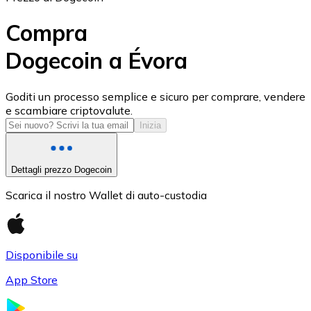
Compra
Dogecoin a Évora
USD Coin
Goditi un processo semplice e sicuro per comprare, vendere
e scambiare criptovalute.
USDC
Inizia
Dettagli prezzo Dogecoin
Scarica il nostro Wallet di auto-custodia
Disponibile su
App Store
Litecoin