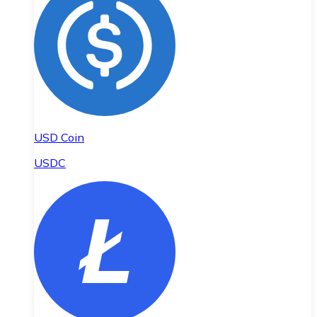
USD Coin
USDC