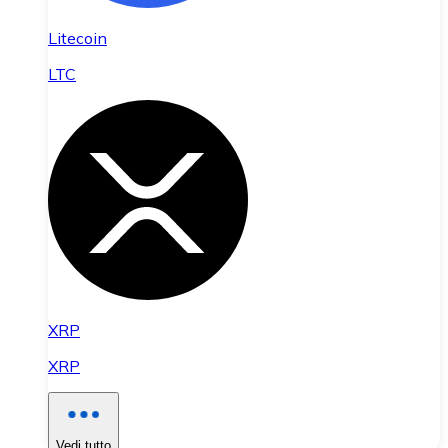
Litecoin
LTC
XRP
XRP
Vedi tutto