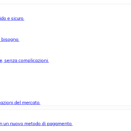
do e sicuro.
i bisogno.
e, senza complicazioni.
azioni del mercato.
 con un nuovo metodo di pagamento.