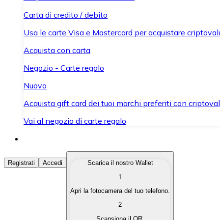
Carta di credito / debito
Usa le carte Visa e Mastercard per acquistare criptovalut
Acquista con carta
Negozio - Carte regalo
Nuovo
Acquista gift card dei tuoi marchi preferiti con criptoval
Vai al negozio di carte regalo
Acquista Criptovalute
Registrati
Accedi
Scarica il nostro Wallet
1
Acquista le criptovalute che ti interessano in modo rapi
Apri la fotocamera del tuo telefono.
Vendi Criptovalute
2
Converti le tue criptovalute in valuta fiat quando ne ha
Scansiona il QR.