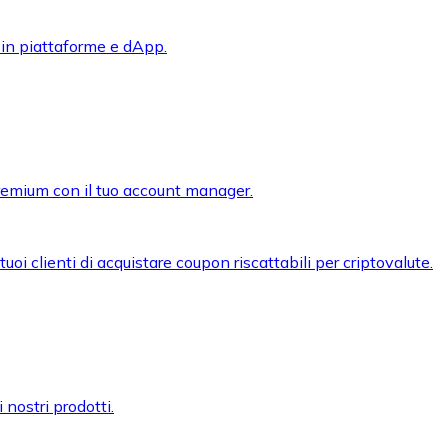
 in piattaforme e dApp.
premium con il tuo account manager.
oi clienti di acquistare coupon riscattabili per criptovalute.
 nostri prodotti.