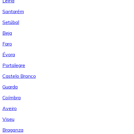
Leiría
Santarém
Setúbal
Beja
Faro
Évora
Portalegre
Castelo Branco
Guarda
Coímbra
Aveiro
Viseu
Braganza