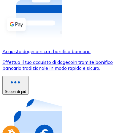
Acquista criptovalute in contanti e altri mezzi di pagam
Acquista con contanti
Bonifico SEPA
Aggiungi fondi al tuo conto Bitnovo o fai acquisti dirett
Acquista con bonifico bancario
Acquista dogecoin con bonifico bancario
Carta di credito / debito
Effettua il tuo acquisto di dogecoin tramite bonifico
Usa le carte Visa e Mastercard per acquistare criptovalut
bancario tradizionale in modo rapido e sicuro.
Acquista con carta
Negozio - Carte regalo
Scopri di più
Nuovo
Acquista gift card dei tuoi marchi preferiti con criptoval
Vai al negozio di carte regalo