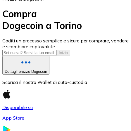
Compra
Dogecoin a Torino
USD Coin
Goditi un processo semplice e sicuro per comprare, vendere
e scambiare criptovalute.
USDC
Inizia
Dettagli prezzo Dogecoin
Scarica il nostro Wallet di auto-custodia
Disponibile su
App Store
Litecoin