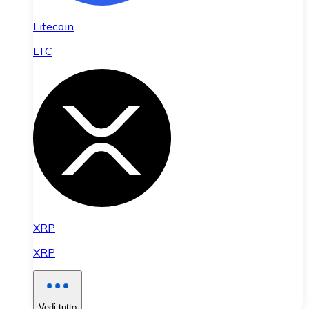
Litecoin
LTC
XRP
XRP
Vedi tutto