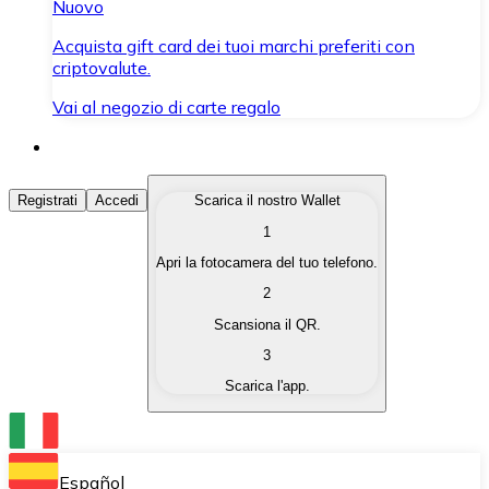
Nuovo
Acquista gift card dei tuoi marchi preferiti con
criptovalute.
Vai al negozio di carte regalo
Acquista Criptovalute
Registrati
Accedi
Scarica il nostro Wallet
1
Acquista le criptovalute che ti interessano in modo rapi
Apri la fotocamera del tuo telefono.
Vendi Criptovalute
2
Converti le tue criptovalute in valuta fiat quando ne ha
Scansiona il QR.
3
Scambia (Swap)
Scarica l'app.
Scambia una criptovaluta con un'altra istantaneamente
Wallet Bitnovo
Conserva le tue cripto in un Wallet self-custodial.
Español