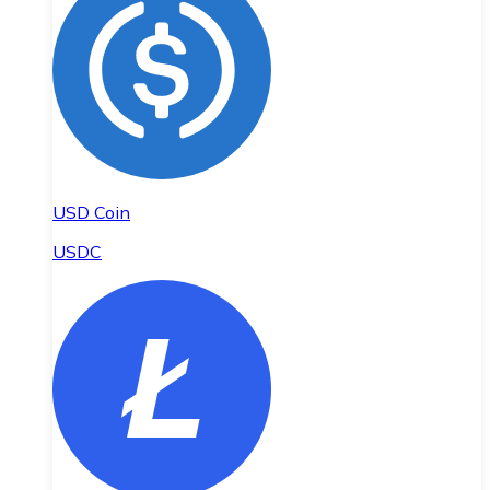
USD Coin
USDC