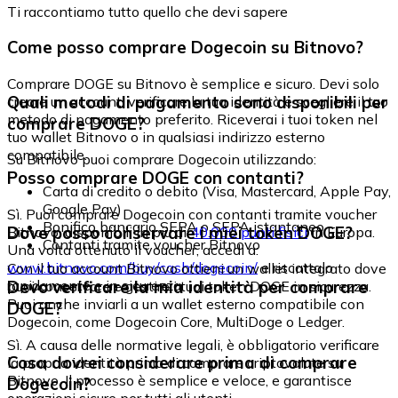
Ti raccontiamo tutto quello che devi sapere
Come posso comprare Dogecoin su Bitnovo?
Comprare DOGE su Bitnovo è semplice e sicuro. Devi solo
Quali metodi di pagamento sono disponibili per
creare un account, verificare la tua identità e scegliere il tuo
metodo di pagamento preferito. Riceverai i tuoi token nel
comprare DOGE?
tuo wallet Bitnovo o in qualsiasi indirizzo esterno
compatibile.
Su Bitnovo puoi comprare Dogecoin utilizzando:
Posso comprare DOGE con contanti?
Carta di credito o debito (Visa, Mastercard, Apple Pay,
Google Pay)
Sì. Puoi comprare Dogecoin con contanti tramite voucher
Bonifico bancario SEPA o SEPA istantaneo
Dove posso conservare i miei token DOGE?
Bitnovo, disponibili in più di
40.000 punti fisici
in Europa.
Contanti tramite voucher Bitnovo
Una volta ottenuto il voucher, accedi a:
www.bitnovo.com/buy/cash/dogecoin/
e riscattalo
Con il tuo account Bitnovo ottieni un wallet integrato dove
rapidamente e in sicurezza.
Devo verificare la mia identità per comprare
puoi conservare e gestire i tuoi token DOGE in sicurezza.
Puoi anche inviarli a un wallet esterno compatibile con
DOGE?
Dogecoin, come Dogecoin Core, MultiDoge o Ledger.
Sì. A causa delle normative legali, è obbligatorio verificare
Cosa dovrei considerare prima di comprare
la propria identità prima di comprare criptovalute su
Bitnovo. Il processo è semplice e veloce, e garantisce
Dogecoin?
operazioni sicure per tutti gli utenti.