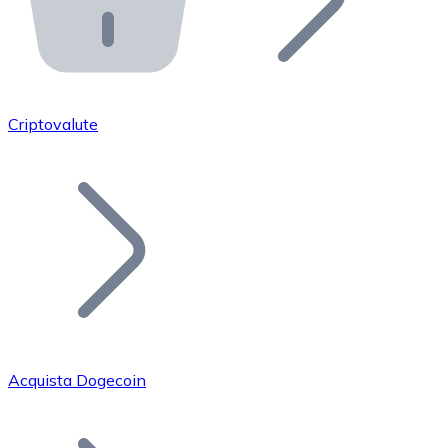
API Bitnovo
Integra la nostra API nel tuo ecosistema.
Diventa Rivenditore
Unisciti alla nostra rete di rivenditori e commercializza i
Criptovalute
Inserisci un Token
Aggiungi il token del tuo progetto al nostro servizio di
Acquista Dogecoin
Bitcoin