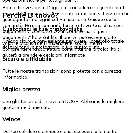
Prima di investire in Dogecoin, considera i seguenti punti:
Perché Bitnovo?
Criptovaluta meme: DOGE è nato come uno scherzo ma ha
guadagnato una significativa adozione. Guidato dalla
comunità: Ha una comunità forte e attiva. Casi d'uso per
Custodisci le tue criptovalute
pagamenti: Accettato da vari commercianti per i
pagamenti. Alta volatilità: Il prezzo può essere molto
Il modo sicuro e conveniente per avere il controllo totale
volatile a causa dell'influenza dei social media.
dei tuoi fondi e proteggere le tue criptovalute.
Comprendere la sua natura comunitaria e la volatilità ti
aiuterà a prendere decisioni informate.
Sicuro e affidabile
Tutte le nostre transazioni sono protette con sicurezza
informatica.
Miglior prezzo
Con gli stessi soldi, ricevi più DOGE. Abbiamo la migliore
quotazione di mercato.
Veloce
Dal tuo cellulare o computer puoi accedere alle nostre