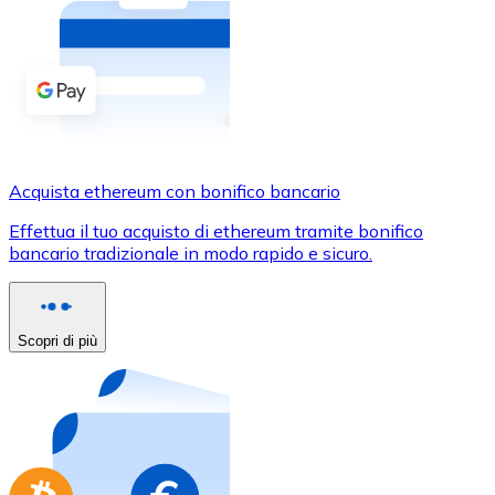
Acquista criptovalute in contanti e altri mezzi di pagam
Acquista con contanti
Bonifico SEPA
Aggiungi fondi al tuo conto Bitnovo o fai acquisti dirett
Acquista con bonifico bancario
Acquista ethereum con bonifico bancario
Carta di credito / debito
Effettua il tuo acquisto di ethereum tramite bonifico
Usa le carte Visa e Mastercard per acquistare criptovalut
bancario tradizionale in modo rapido e sicuro.
Acquista con carta
Negozio - Carte regalo
Scopri di più
Nuovo
Acquista gift card dei tuoi marchi preferiti con criptoval
Vai al negozio di carte regalo