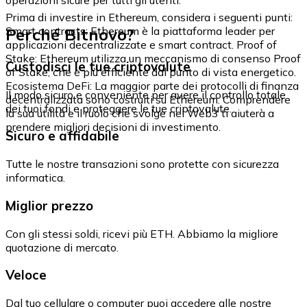
Prima di investire in Ethereum, considera i seguenti punti:
Perché Bitnovo?
Smart contracts: Ethereum è la piattaforma leader per
applicazioni decentralizzate e smart contract. Proof of
Stake: Ethereum utilizza un meccanismo di consenso Proof
Custodisci le tue criptovalute
of Stake, che è più efficiente dal punto di vista energetico.
Ecosistema DeFi: La maggior parte dei protocolli di finanza
Il modo sicuro e conveniente per avere il controllo totale
decentralizzata sono costruiti su Ethereum. Comprendere
dei tuoi fondi e proteggere le tue criptovalute.
la sua utilità e il ruolo che svolge nel Web3 ti aiuterà a
prendere migliori decisioni di investimento.
Sicuro e affidabile
Tutte le nostre transazioni sono protette con sicurezza
informatica.
Miglior prezzo
Con gli stessi soldi, ricevi più ETH. Abbiamo la migliore
quotazione di mercato.
Veloce
Dal tuo cellulare o computer puoi accedere alle nostre