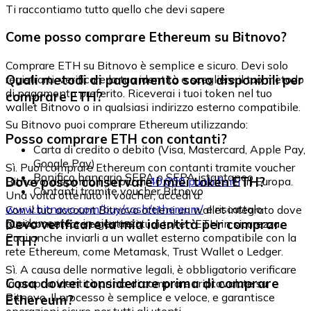
Ti raccontiamo tutto quello che devi sapere
Come posso comprare Ethereum su Bitnovo?
Comprare ETH su Bitnovo è semplice e sicuro. Devi solo
Quali metodi di pagamento sono disponibili per
registrarti, verificare la tua identità e scegliere il tuo metodo
di pagamento preferito. Riceverai i tuoi token nel tuo
comprare ETH?
wallet Bitnovo o in qualsiasi indirizzo esterno compatibile.
Su Bitnovo puoi comprare Ethereum utilizzando:
Posso comprare ETH con contanti?
Carta di credito o debito (Visa, Mastercard, Apple Pay,
Google Pay)
Sì. Puoi comprare Ethereum con contanti tramite voucher
Bonifico bancario SEPA o SEPA istantaneo
Dove posso conservare i miei token ETH?
Bitnovo, disponibili in più di
40.000 punti fisici
in Europa.
Contanti tramite voucher Bitnovo
Una volta ottenuto il voucher, accedi a:
www.bitnovo.com/buy/cash/ethereum/
e riscattalo
Con il tuo account Bitnovo ottieni un wallet integrato dove
rapidamente e in sicurezza.
Devo verificare la mia identità per comprare
puoi conservare e gestire i tuoi token ETH in sicurezza.
Puoi anche inviarli a un wallet esterno compatibile con la
ETH?
rete Ethereum, come Metamask, Trust Wallet o Ledger.
Sì. A causa delle normative legali, è obbligatorio verificare
Cosa dovrei considerare prima di comprare
la propria identità prima di comprare criptovalute su
Bitnovo. Il processo è semplice e veloce, e garantisce
Ethereum?
operazioni sicure per tutti gli utenti.