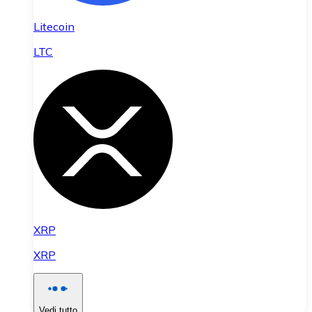
Litecoin
LTC
XRP
XRP
Vedi tutto