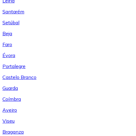
Leiría
Santarém
Setúbal
Beja
Faro
Évora
Portalegre
Castelo Branco
Guarda
Coímbra
Aveiro
Viseu
Braganza