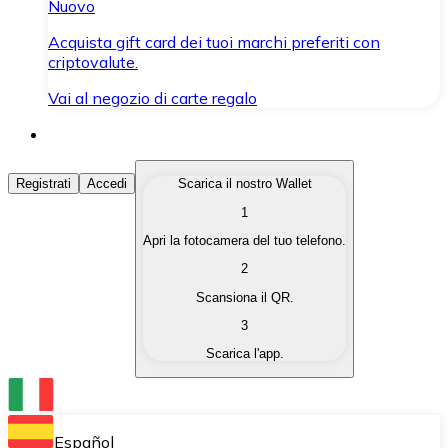
Nuovo
Acquista gift card dei tuoi marchi preferiti con
criptovalute.
Vai al negozio di carte regalo
Acquista Criptovalute
Registrati
Accedi
Scarica il nostro Wallet
1
Acquista le criptovalute che ti interessano in modo rapi
Apri la fotocamera del tuo telefono.
Vendi Criptovalute
2
Converti le tue criptovalute in valuta fiat quando ne ha
Scansiona il QR.
3
Scambia (Swap)
Scarica l'app.
Scambia una criptovaluta con un'altra istantaneamente
Wallet Bitnovo
Conserva le tue cripto in un Wallet self-custodial.
Español