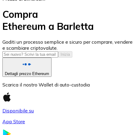
Compra
Ethereum a Barletta
USD Coin
Goditi un processo semplice e sicuro per comprare, vendere
e scambiare criptovalute.
USDC
Inizia
Dettagli prezzo Ethereum
Scarica il nostro Wallet di auto-custodia
Disponibile su
App Store
Litecoin