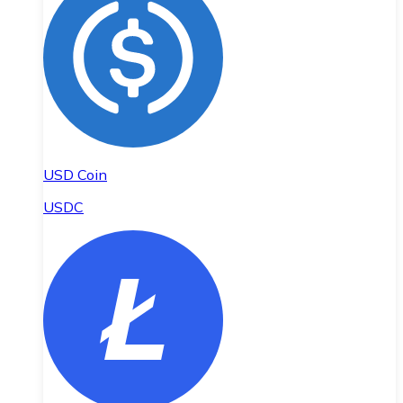
USD Coin
USDC