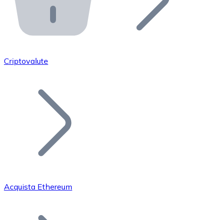
API Bitnovo
Integra la nostra API nel tuo ecosistema.
Diventa Rivenditore
Unisciti alla nostra rete di rivenditori e commercializza i
Criptovalute
Inserisci un Token
Aggiungi il token del tuo progetto al nostro servizio di
Acquista Ethereum
Bitcoin