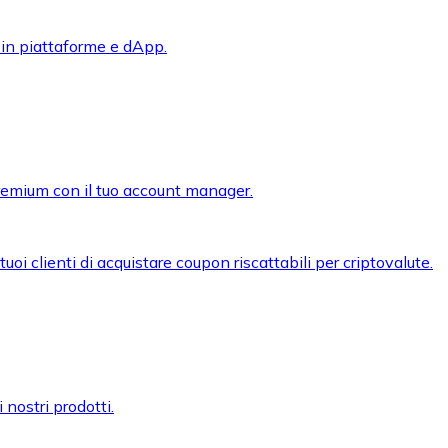
 in piattaforme e dApp.
premium con il tuo account manager.
oi clienti di acquistare coupon riscattabili per criptovalute.
 nostri prodotti.