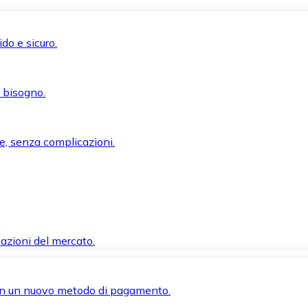
do e sicuro.
i bisogno.
e, senza complicazioni.
azioni del mercato.
 con un nuovo metodo di pagamento.