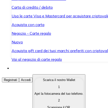
Carta di credito / debito
Usa le carte Visa e Mastercard per acquistare criptovalut
Acquista con carta
Negozio - Carte regalo
Nuovo
Acquista gift card dei tuoi marchi preferiti con criptoval
Vai al negozio di carte regalo
Acquista Criptovalute
Registrati
Accedi
Scarica il nostro Wallet
1
Acquista le criptovalute che ti interessano in modo rapi
Apri la fotocamera del tuo telefono.
Vendi Criptovalute
2
Converti le tue criptovalute in valuta fiat quando ne ha
Scansiona il QR.