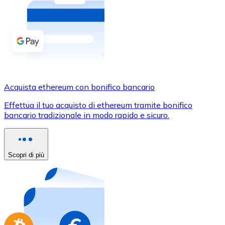
Acquista criptovalute in contanti e altri mezzi di pagam
Acquista con contanti
Bonifico SEPA
Aggiungi fondi al tuo conto Bitnovo o fai acquisti dirett
Acquista con bonifico bancario
Acquista ethereum con bonifico bancario
Carta di credito / debito
Effettua il tuo acquisto di ethereum tramite bonifico
Usa le carte Visa e Mastercard per acquistare criptovalut
bancario tradizionale in modo rapido e sicuro.
Acquista con carta
Negozio - Carte regalo
Scopri di più
Nuovo
Acquista gift card dei tuoi marchi preferiti con criptoval
Vai al negozio di carte regalo