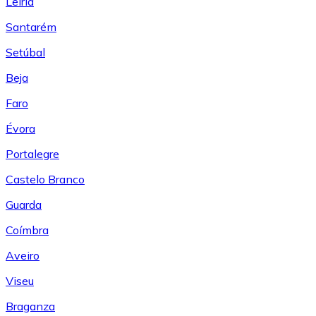
Leiría
Santarém
Setúbal
Beja
Faro
Évora
Portalegre
Castelo Branco
Guarda
Coímbra
Aveiro
Viseu
Braganza