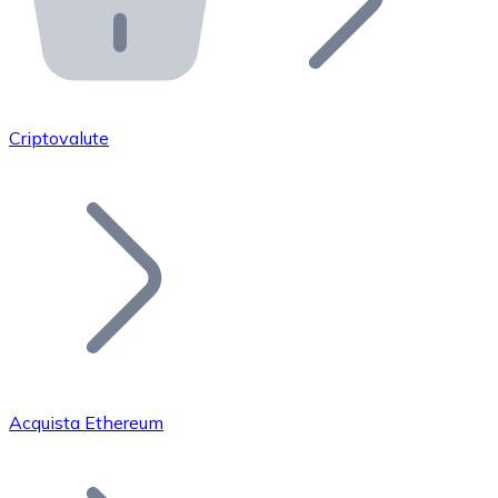
API Bitnovo
Integra la nostra API nel tuo ecosistema.
Diventa Rivenditore
Unisciti alla nostra rete di rivenditori e commercializza i
Criptovalute
Inserisci un Token
Aggiungi il token del tuo progetto al nostro servizio di
Acquista Ethereum
Bitcoin