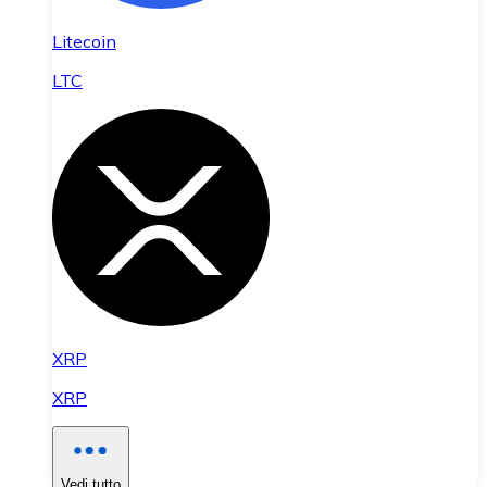
Litecoin
LTC
XRP
XRP
Vedi tutto