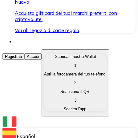
Nuovo
Acquista gift card dei tuoi marchi preferiti con
criptovalute.
Vai al negozio di carte regalo
Acquista Criptovalute
Registrati
Accedi
Scarica il nostro Wallet
1
Acquista le criptovalute che ti interessano in modo rapi
Apri la fotocamera del tuo telefono.
Vendi Criptovalute
2
Converti le tue criptovalute in valuta fiat quando ne ha
Scansiona il QR.
3
Scambia (Swap)
Scarica l'app.
Scambia una criptovaluta con un'altra istantaneamente
Wallet Bitnovo
Conserva le tue cripto in un Wallet self-custodial.
Español