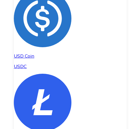
USD Coin
USDC