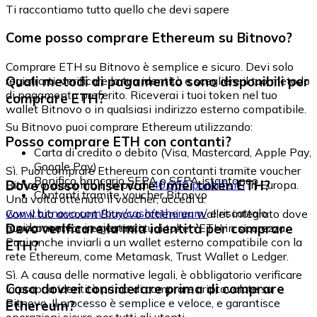
Ti raccontiamo tutto quello che devi sapere
Come posso comprare Ethereum su Bitnovo?
Comprare ETH su Bitnovo è semplice e sicuro. Devi solo
Quali metodi di pagamento sono disponibili per
registrarti, verificare la tua identità e scegliere il tuo metodo
di pagamento preferito. Riceverai i tuoi token nel tuo
comprare ETH?
wallet Bitnovo o in qualsiasi indirizzo esterno compatibile.
Su Bitnovo puoi comprare Ethereum utilizzando:
Posso comprare ETH con contanti?
Carta di credito o debito (Visa, Mastercard, Apple Pay,
Google Pay)
Sì. Puoi comprare Ethereum con contanti tramite voucher
Bonifico bancario SEPA o SEPA istantaneo
Dove posso conservare i miei token ETH?
Bitnovo, disponibili in più di
40.000 punti fisici
in Europa.
Contanti tramite voucher Bitnovo
Una volta ottenuto il voucher, accedi a:
www.bitnovo.com/buy/cash/ethereum/
e riscattalo
Con il tuo account Bitnovo ottieni un wallet integrato dove
rapidamente e in sicurezza.
Devo verificare la mia identità per comprare
puoi conservare e gestire i tuoi token ETH in sicurezza.
Puoi anche inviarli a un wallet esterno compatibile con la
ETH?
rete Ethereum, come Metamask, Trust Wallet o Ledger.
Sì. A causa delle normative legali, è obbligatorio verificare
Cosa dovrei considerare prima di comprare
la propria identità prima di comprare criptovalute su
Bitnovo. Il processo è semplice e veloce, e garantisce
Ethereum?
operazioni sicure per tutti gli utenti.