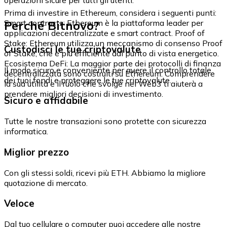
Prima di investire in Ethereum, considera i seguenti punti:
Perché Bitnovo?
Smart contracts: Ethereum è la piattaforma leader per
applicazioni decentralizzate e smart contract. Proof of
Stake: Ethereum utilizza un meccanismo di consenso Proof
Custodisci le tue criptovalute
of Stake, che è più efficiente dal punto di vista energetico.
Ecosistema DeFi: La maggior parte dei protocolli di finanza
Il modo sicuro e conveniente per avere il controllo totale
decentralizzata sono costruiti su Ethereum. Comprendere
dei tuoi fondi e proteggere le tue criptovalute.
la sua utilità e il ruolo che svolge nel Web3 ti aiuterà a
prendere migliori decisioni di investimento.
Sicuro e affidabile
Tutte le nostre transazioni sono protette con sicurezza
informatica.
Miglior prezzo
Con gli stessi soldi, ricevi più ETH. Abbiamo la migliore
quotazione di mercato.
Veloce
Dal tuo cellulare o computer puoi accedere alle nostre