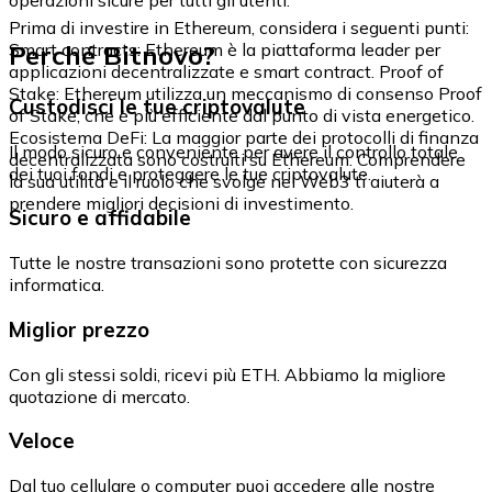
Prima di investire in Ethereum, considera i seguenti punti:
Perché Bitnovo?
Smart contracts: Ethereum è la piattaforma leader per
applicazioni decentralizzate e smart contract. Proof of
Stake: Ethereum utilizza un meccanismo di consenso Proof
Custodisci le tue criptovalute
of Stake, che è più efficiente dal punto di vista energetico.
Ecosistema DeFi: La maggior parte dei protocolli di finanza
Il modo sicuro e conveniente per avere il controllo totale
decentralizzata sono costruiti su Ethereum. Comprendere
dei tuoi fondi e proteggere le tue criptovalute.
la sua utilità e il ruolo che svolge nel Web3 ti aiuterà a
prendere migliori decisioni di investimento.
Sicuro e affidabile
Tutte le nostre transazioni sono protette con sicurezza
informatica.
Miglior prezzo
Con gli stessi soldi, ricevi più ETH. Abbiamo la migliore
quotazione di mercato.
Veloce
Dal tuo cellulare o computer puoi accedere alle nostre