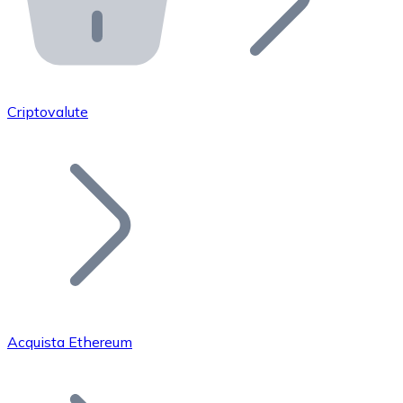
API Bitnovo
Integra la nostra API nel tuo ecosistema.
Diventa Rivenditore
Unisciti alla nostra rete di rivenditori e commercializza i
Criptovalute
Inserisci un Token
Aggiungi il token del tuo progetto al nostro servizio di
Acquista Ethereum
Bitcoin