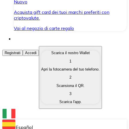
Nuovo
Acquista gift card dei tuoi marchi preferiti con
criptovalute.
Vai al negozio di carte regalo
Acquista Criptovalute
Registrati
Accedi
Scarica il nostro Wallet
1
Acquista le criptovalute che ti interessano in modo rapi
Apri la fotocamera del tuo telefono.
Vendi Criptovalute
2
Converti le tue criptovalute in valuta fiat quando ne ha
Scansiona il QR.
3
Scambia (Swap)
Scarica l'app.
Scambia una criptovaluta con un'altra istantaneamente
Wallet Bitnovo
Conserva le tue cripto in un Wallet self-custodial.
Español