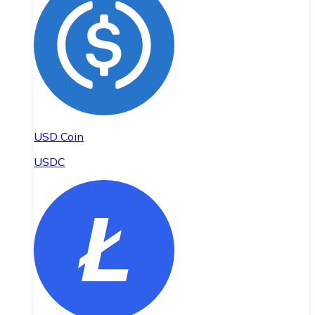
USD Coin
USDC