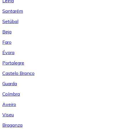
Leiría
Santarém
Setúbal
Beja
Faro
Évora
Portalegre
Castelo Branco
Guarda
Coímbra
Aveiro
Viseu
Braganza