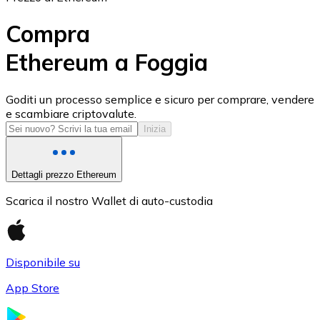
Compra
Ethereum a Foggia
USD Coin
Goditi un processo semplice e sicuro per comprare, vendere
e scambiare criptovalute.
USDC
Inizia
Dettagli prezzo Ethereum
Scarica il nostro Wallet di auto-custodia
Disponibile su
App Store
Litecoin