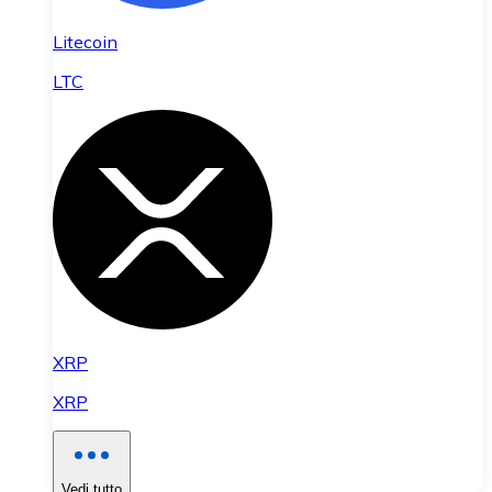
Litecoin
LTC
XRP
XRP
Vedi tutto