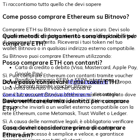
Ti raccontiamo tutto quello che devi sapere
Come posso comprare Ethereum su Bitnovo?
Comprare ETH su Bitnovo è semplice e sicuro. Devi solo
Quali metodi di pagamento sono disponibili per
registrarti, verificare la tua identità e scegliere il tuo metodo
di pagamento preferito. Riceverai i tuoi token nel tuo
comprare ETH?
wallet Bitnovo o in qualsiasi indirizzo esterno compatibile.
Su Bitnovo puoi comprare Ethereum utilizzando:
Posso comprare ETH con contanti?
Carta di credito o debito (Visa, Mastercard, Apple Pay,
Google Pay)
Sì. Puoi comprare Ethereum con contanti tramite voucher
Bonifico bancario SEPA o SEPA istantaneo
Dove posso conservare i miei token ETH?
Bitnovo, disponibili in più di
40.000 punti fisici
in Europa.
Contanti tramite voucher Bitnovo
Una volta ottenuto il voucher, accedi a:
www.bitnovo.com/buy/cash/ethereum/
e riscattalo
Con il tuo account Bitnovo ottieni un wallet integrato dove
rapidamente e in sicurezza.
Devo verificare la mia identità per comprare
puoi conservare e gestire i tuoi token ETH in sicurezza.
Puoi anche inviarli a un wallet esterno compatibile con la
ETH?
rete Ethereum, come Metamask, Trust Wallet o Ledger.
Sì. A causa delle normative legali, è obbligatorio verificare
Cosa dovrei considerare prima di comprare
la propria identità prima di comprare criptovalute su
Bitnovo. Il processo è semplice e veloce, e garantisce
Ethereum?
operazioni sicure per tutti gli utenti.