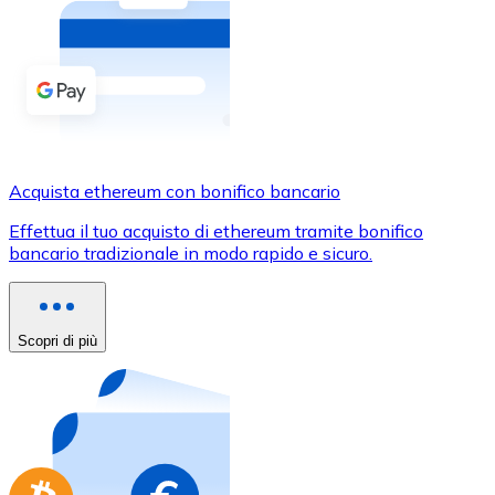
Acquista criptovalute in contanti e altri mezzi di pagam
Acquista con contanti
Bonifico SEPA
Aggiungi fondi al tuo conto Bitnovo o fai acquisti dirett
Acquista con bonifico bancario
Acquista ethereum con bonifico bancario
Carta di credito / debito
Effettua il tuo acquisto di ethereum tramite bonifico
Usa le carte Visa e Mastercard per acquistare criptovalut
bancario tradizionale in modo rapido e sicuro.
Acquista con carta
Negozio - Carte regalo
Scopri di più
Nuovo
Acquista gift card dei tuoi marchi preferiti con criptoval
Vai al negozio di carte regalo