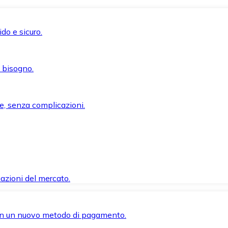
do e sicuro.
i bisogno.
e, senza complicazioni.
azioni del mercato.
 con un nuovo metodo di pagamento.