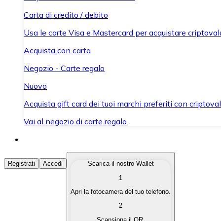
Carta di credito / debito
Usa le carte Visa e Mastercard per acquistare criptovalut
Acquista con carta
Negozio - Carte regalo
Nuovo
Acquista gift card dei tuoi marchi preferiti con criptoval
Vai al negozio di carte regalo
Acquista Criptovalute
Registrati
Accedi
Scarica il nostro Wallet
1
Acquista le criptovalute che ti interessano in modo rapi
Apri la fotocamera del tuo telefono.
Vendi Criptovalute
2
Converti le tue criptovalute in valuta fiat quando ne ha
Scansiona il QR.