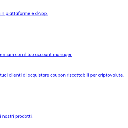
 in piattaforme e dApp.
premium con il tuo account manager.
oi clienti di acquistare coupon riscattabili per criptovalute.
 nostri prodotti.