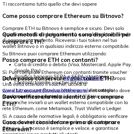
Ti raccontiamo tutto quello che devi sapere
Come posso comprare Ethereum su Bitnovo?
Comprare ETH su Bitnovo è semplice e sicuro. Devi solo
Quali metodi di pagamento sono disponibili per
registrarti, verificare la tua identità e scegliere il tuo metodo
di pagamento preferito. Riceverai i tuoi token nel tuo
comprare ETH?
wallet Bitnovo o in qualsiasi indirizzo esterno compatibile.
Su Bitnovo puoi comprare Ethereum utilizzando:
Posso comprare ETH con contanti?
Carta di credito o debito (Visa, Mastercard, Apple Pay,
Google Pay)
Sì. Puoi comprare Ethereum con contanti tramite voucher
Bonifico bancario SEPA o SEPA istantaneo
Dove posso conservare i miei token ETH?
Bitnovo, disponibili in più di
40.000 punti fisici
in Europa.
Contanti tramite voucher Bitnovo
Una volta ottenuto il voucher, accedi a:
www.bitnovo.com/buy/cash/ethereum/
e riscattalo
Con il tuo account Bitnovo ottieni un wallet integrato dove
rapidamente e in sicurezza.
Devo verificare la mia identità per comprare
puoi conservare e gestire i tuoi token ETH in sicurezza.
Puoi anche inviarli a un wallet esterno compatibile con la
ETH?
rete Ethereum, come Metamask, Trust Wallet o Ledger.
Sì. A causa delle normative legali, è obbligatorio verificare
Cosa dovrei considerare prima di comprare
la propria identità prima di comprare criptovalute su
Bitnovo. Il processo è semplice e veloce, e garantisce
Ethereum?
operazioni sicure per tutti gli utenti.