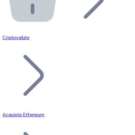
API Bitnovo
Integra la nostra API nel tuo ecosistema.
Diventa Rivenditore
Unisciti alla nostra rete di rivenditori e commercializza i
Criptovalute
Inserisci un Token
Aggiungi il token del tuo progetto al nostro servizio di
Acquista Ethereum
Bitcoin