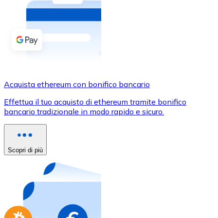
Acquista criptovalute in contanti e altri mezzi di pagam
Acquista con contanti
Bonifico SEPA
Aggiungi fondi al tuo conto Bitnovo o fai acquisti dirett
Acquista con bonifico bancario
Acquista ethereum con bonifico bancario
Carta di credito / debito
Effettua il tuo acquisto di ethereum tramite bonifico
Usa le carte Visa e Mastercard per acquistare criptovalut
bancario tradizionale in modo rapido e sicuro.
Acquista con carta
Negozio - Carte regalo
Scopri di più
Nuovo
Acquista gift card dei tuoi marchi preferiti con criptoval
Vai al negozio di carte regalo