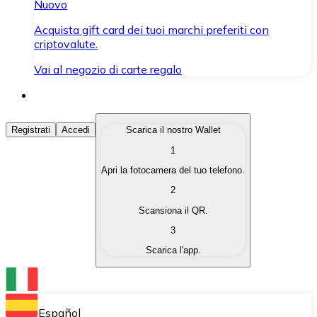
Nuovo
Acquista gift card dei tuoi marchi preferiti con
criptovalute.
Vai al negozio di carte regalo
Acquista Criptovalute
Registrati
Accedi
Scarica il nostro Wallet
1
Acquista le criptovalute che ti interessano in modo rapi
Apri la fotocamera del tuo telefono.
Vendi Criptovalute
2
Converti le tue criptovalute in valuta fiat quando ne ha
Scansiona il QR.
3
Scambia (Swap)
Scarica l'app.
Scambia una criptovaluta con un'altra istantaneamente
Wallet Bitnovo
Conserva le tue cripto in un Wallet self-custodial.
Español