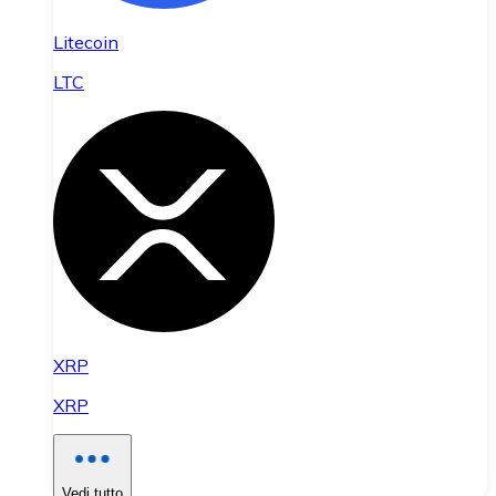
Litecoin
LTC
XRP
XRP
Vedi tutto