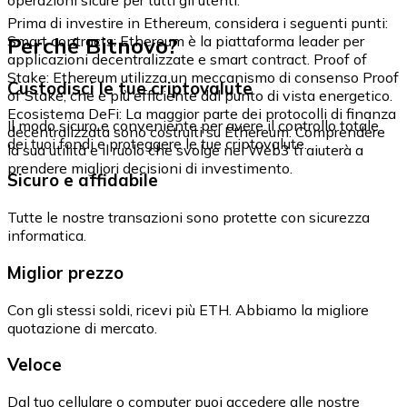
Prima di investire in Ethereum, considera i seguenti punti:
Perché Bitnovo?
Smart contracts: Ethereum è la piattaforma leader per
applicazioni decentralizzate e smart contract. Proof of
Stake: Ethereum utilizza un meccanismo di consenso Proof
Custodisci le tue criptovalute
of Stake, che è più efficiente dal punto di vista energetico.
Ecosistema DeFi: La maggior parte dei protocolli di finanza
Il modo sicuro e conveniente per avere il controllo totale
decentralizzata sono costruiti su Ethereum. Comprendere
dei tuoi fondi e proteggere le tue criptovalute.
la sua utilità e il ruolo che svolge nel Web3 ti aiuterà a
prendere migliori decisioni di investimento.
Sicuro e affidabile
Tutte le nostre transazioni sono protette con sicurezza
informatica.
Miglior prezzo
Con gli stessi soldi, ricevi più ETH. Abbiamo la migliore
quotazione di mercato.
Veloce
Dal tuo cellulare o computer puoi accedere alle nostre