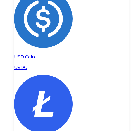
USD Coin
USDC