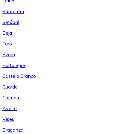
Leiría
Santarém
Setúbal
Beja
Faro
Évora
Portalegre
Castelo Branco
Guarda
Coímbra
Aveiro
Viseu
Braganza