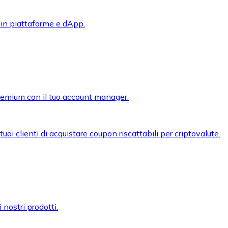
 in piattaforme e dApp.
premium con il tuo account manager.
oi clienti di acquistare coupon riscattabili per criptovalute.
 nostri prodotti.