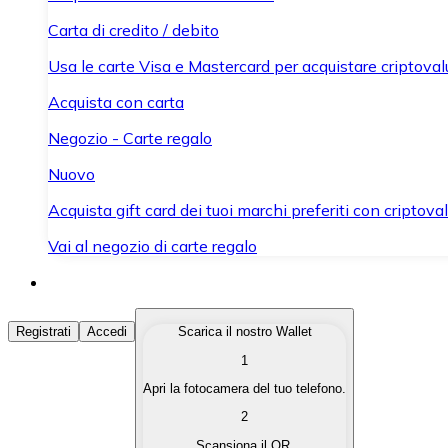
Carta di credito / debito
Usa le carte Visa e Mastercard per acquistare criptovalut
Acquista con carta
Negozio - Carte regalo
Nuovo
Acquista gift card dei tuoi marchi preferiti con criptoval
Vai al negozio di carte regalo
Acquista Criptovalute
Registrati
Accedi
Scarica il nostro Wallet
1
Acquista le criptovalute che ti interessano in modo rapi
Apri la fotocamera del tuo telefono.
Vendi Criptovalute
2
Converti le tue criptovalute in valuta fiat quando ne ha
Scansiona il QR.