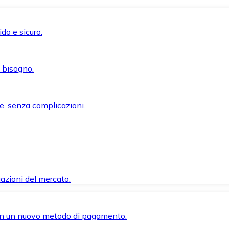
do e sicuro.
i bisogno.
e, senza complicazioni.
azioni del mercato.
 con un nuovo metodo di pagamento.