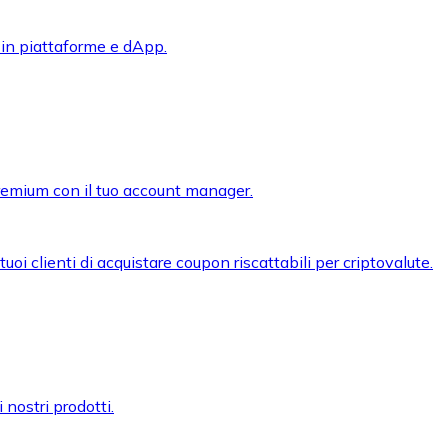
 in piattaforme e dApp.
premium con il tuo account manager.
oi clienti di acquistare coupon riscattabili per criptovalute.
 nostri prodotti.