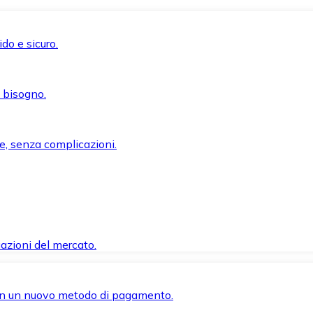
do e sicuro.
i bisogno.
e, senza complicazioni.
azioni del mercato.
 con un nuovo metodo di pagamento.