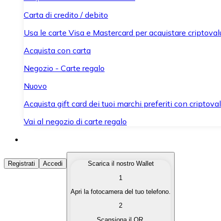
Carta di credito / debito
Usa le carte Visa e Mastercard per acquistare criptovalut
Acquista con carta
Negozio - Carte regalo
Nuovo
Acquista gift card dei tuoi marchi preferiti con criptoval
Vai al negozio di carte regalo
Acquista Criptovalute
Registrati
Accedi
Scarica il nostro Wallet
1
Acquista le criptovalute che ti interessano in modo rapi
Apri la fotocamera del tuo telefono.
Vendi Criptovalute
2
Converti le tue criptovalute in valuta fiat quando ne ha
Scansiona il QR.