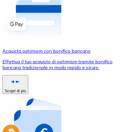
Acquista criptovalute in contanti e altri mezzi di pagam
Acquista con contanti
Bonifico SEPA
Aggiungi fondi al tuo conto Bitnovo o fai acquisti dirett
Acquista con bonifico bancario
Acquista optimism con bonifico bancario
Carta di credito / debito
Effettua il tuo acquisto di optimism tramite bonifico
Usa le carte Visa e Mastercard per acquistare criptovalut
bancario tradizionale in modo rapido e sicuro.
Acquista con carta
Negozio - Carte regalo
Scopri di più
Nuovo
Acquista gift card dei tuoi marchi preferiti con criptoval
Vai al negozio di carte regalo