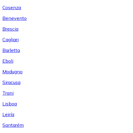
Cosenza
Benevento
Brescia
Cagliari
Barletta
Eboli
Modugno
Siracusa
Trani
Lisboa
Leiría
Santarém