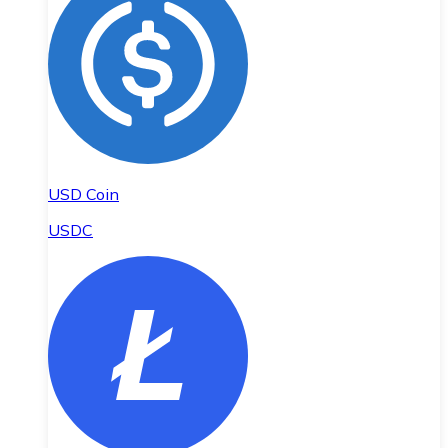
USD Coin
USDC