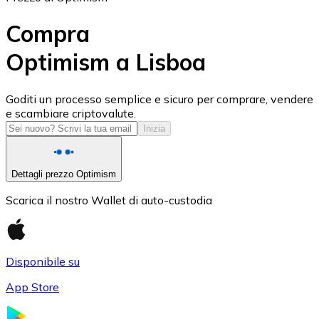
Compra
Optimism a Lisboa
USD Coin
Goditi un processo semplice e sicuro per comprare, vendere
e scambiare criptovalute.
USDC
Inizia
Dettagli prezzo Optimism
Scarica il nostro Wallet di auto-custodia
Disponibile su
App Store
Litecoin