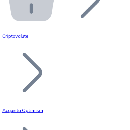
API Bitnovo
Integra la nostra API nel tuo ecosistema.
Diventa Rivenditore
Unisciti alla nostra rete di rivenditori e commercializza i
Criptovalute
Inserisci un Token
Aggiungi il token del tuo progetto al nostro servizio di
Acquista Optimism
Bitcoin