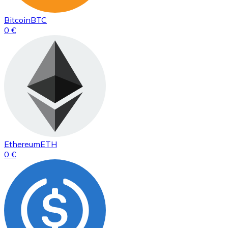
Bitcoin
BTC
0 €
Ethereum
ETH
0 €