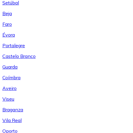
Setúbal
Beja
Faro
Évora
Portalegre
Castelo Branco
Guarda
Coímbra
Aveiro
Viseu
Braganza
Vila Real
Oporto