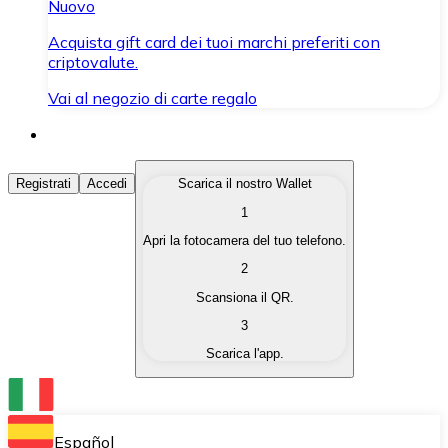
Nuovo
Acquista gift card dei tuoi marchi preferiti con
criptovalute.
Vai al negozio di carte regalo
Acquista Criptovalute
Registrati
Accedi
Scarica il nostro Wallet
1
Acquista le criptovalute che ti interessano in modo rapi
Apri la fotocamera del tuo telefono.
Vendi Criptovalute
2
Converti le tue criptovalute in valuta fiat quando ne ha
Scansiona il QR.
3
Scambia (Swap)
Scarica l'app.
Scambia una criptovaluta con un'altra istantaneamente
Wallet Bitnovo
Conserva le tue cripto in un Wallet self-custodial.
Español