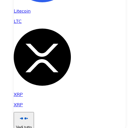
Litecoin
LTC
XRP
XRP
Vedi tutto