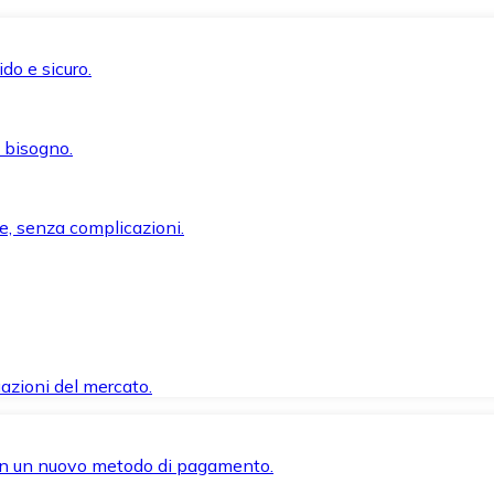
do e sicuro.
i bisogno.
e, senza complicazioni.
azioni del mercato.
 con un nuovo metodo di pagamento.