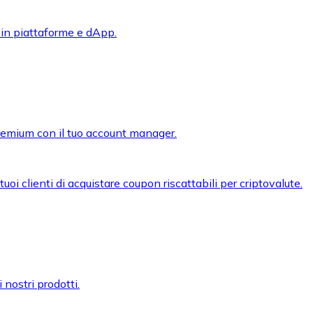
 in piattaforme e dApp.
premium con il tuo account manager.
oi clienti di acquistare coupon riscattabili per criptovalute.
 nostri prodotti.