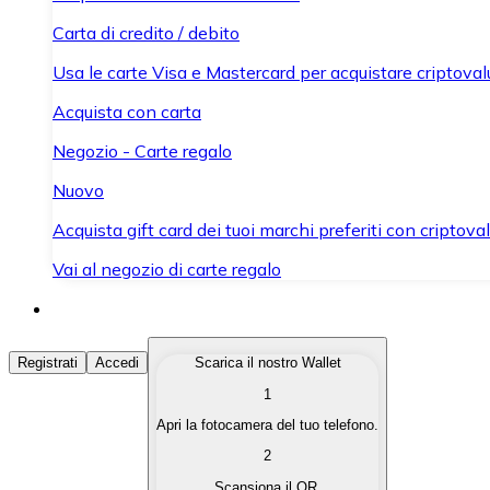
Carta di credito / debito
Usa le carte Visa e Mastercard per acquistare criptovalut
Acquista con carta
Negozio - Carte regalo
Nuovo
Acquista gift card dei tuoi marchi preferiti con criptoval
Vai al negozio di carte regalo
Acquista Criptovalute
Registrati
Accedi
Scarica il nostro Wallet
1
Acquista le criptovalute che ti interessano in modo rapi
Apri la fotocamera del tuo telefono.
Vendi Criptovalute
2
Converti le tue criptovalute in valuta fiat quando ne ha
Scansiona il QR.