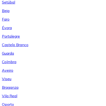
Setúbal
Beja
Faro
Évora
Portalegre
Castelo Branco
Guarda
Coímbra
Aveiro
Viseu
Braganza
Vila Real
Oporto