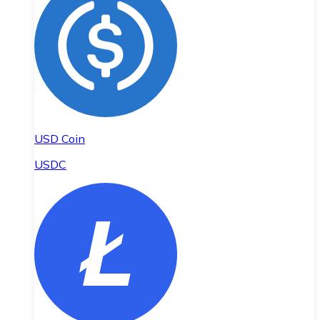
USD Coin
USDC