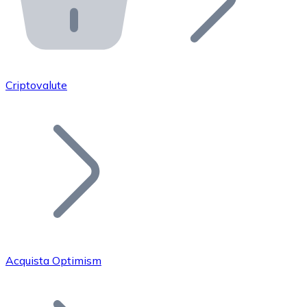
API Bitnovo
Integra la nostra API nel tuo ecosistema.
Diventa Rivenditore
Unisciti alla nostra rete di rivenditori e commercializza i
Criptovalute
Inserisci un Token
Aggiungi il token del tuo progetto al nostro servizio di
Acquista Optimism
Bitcoin