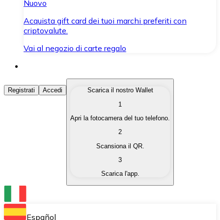
Nuovo
Acquista gift card dei tuoi marchi preferiti con
criptovalute.
Vai al negozio di carte regalo
Acquista Criptovalute
Registrati
Accedi
Scarica il nostro Wallet
1
Acquista le criptovalute che ti interessano in modo rapi
Apri la fotocamera del tuo telefono.
Vendi Criptovalute
2
Converti le tue criptovalute in valuta fiat quando ne ha
Scansiona il QR.
3
Scambia (Swap)
Scarica l'app.
Scambia una criptovaluta con un'altra istantaneamente
Wallet Bitnovo
Conserva le tue cripto in un Wallet self-custodial.
Español