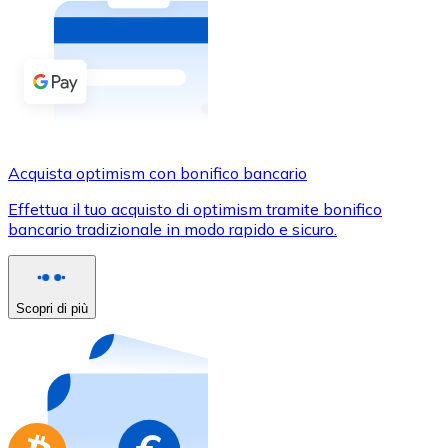
Acquista criptovalute in contanti e altri mezzi di pagam
Acquista con contanti
Bonifico SEPA
Aggiungi fondi al tuo conto Bitnovo o fai acquisti dirett
Acquista con bonifico bancario
Acquista optimism con bonifico bancario
Carta di credito / debito
Effettua il tuo acquisto di optimism tramite bonifico
Usa le carte Visa e Mastercard per acquistare criptovalut
bancario tradizionale in modo rapido e sicuro.
Acquista con carta
Negozio - Carte regalo
Scopri di più
Nuovo
Acquista gift card dei tuoi marchi preferiti con criptoval
Vai al negozio di carte regalo