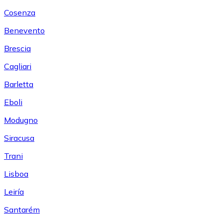
Cosenza
Benevento
Brescia
Cagliari
Barletta
Eboli
Modugno
Siracusa
Trani
Lisboa
Leiría
Santarém