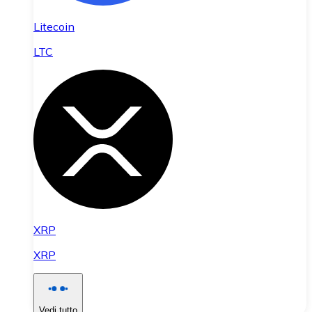
Litecoin
LTC
XRP
XRP
Vedi tutto