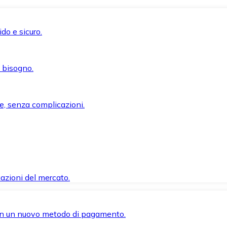
do e sicuro.
i bisogno.
e, senza complicazioni.
azioni del mercato.
 con un nuovo metodo di pagamento.