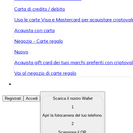
Carta di credito / debito
Usa le carte Visa e Mastercard per acquistare criptovalut
Acquista con carta
Negozio - Carte regalo
Nuovo
Acquista gift card dei tuoi marchi preferiti con criptoval
Vai al negozio di carte regalo
Acquista Criptovalute
Registrati
Accedi
Scarica il nostro Wallet
1
Acquista le criptovalute che ti interessano in modo rapi
Apri la fotocamera del tuo telefono.
Vendi Criptovalute
2
Converti le tue criptovalute in valuta fiat quando ne ha
Scansiona il QR.