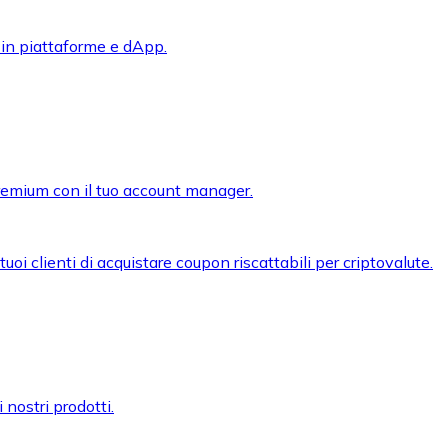
 in piattaforme e dApp.
premium con il tuo account manager.
oi clienti di acquistare coupon riscattabili per criptovalute.
 nostri prodotti.