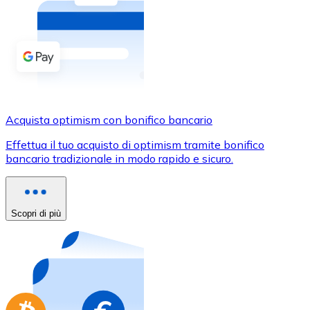
Acquista criptovalute in contanti e altri mezzi di pagam
Acquista con contanti
Bonifico SEPA
Aggiungi fondi al tuo conto Bitnovo o fai acquisti dirett
Acquista con bonifico bancario
Acquista optimism con bonifico bancario
Carta di credito / debito
Effettua il tuo acquisto di optimism tramite bonifico
Usa le carte Visa e Mastercard per acquistare criptovalut
bancario tradizionale in modo rapido e sicuro.
Acquista con carta
Negozio - Carte regalo
Scopri di più
Nuovo
Acquista gift card dei tuoi marchi preferiti con criptoval
Vai al negozio di carte regalo