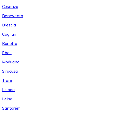
Cosenza
Benevento
Brescia
Cagliari
Barletta
Eboli
Modugno
Siracusa
Trani
Lisboa
Leiría
Santarém