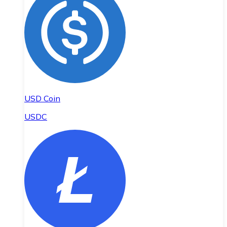
USD Coin
USDC