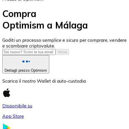
Compra
Optimism a Málaga
USD Coin
Goditi un processo semplice e sicuro per comprare, vendere
e scambiare criptovalute.
USDC
Inizia
Dettagli prezzo Optimism
Scarica il nostro Wallet di auto-custodia
Disponibile su
App Store
Litecoin