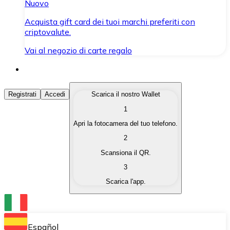
Nuovo
Acquista gift card dei tuoi marchi preferiti con
criptovalute.
Vai al negozio di carte regalo
Acquista Criptovalute
Registrati
Accedi
Scarica il nostro Wallet
1
Acquista le criptovalute che ti interessano in modo rapi
Apri la fotocamera del tuo telefono.
Vendi Criptovalute
2
Converti le tue criptovalute in valuta fiat quando ne ha
Scansiona il QR.
3
Scambia (Swap)
Scarica l'app.
Scambia una criptovaluta con un'altra istantaneamente
Wallet Bitnovo
Conserva le tue cripto in un Wallet self-custodial.
Español