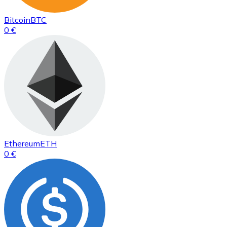
Bitcoin
BTC
0 €
Ethereum
ETH
0 €