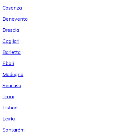
Cosenza
Benevento
Brescia
Cagliari
Barletta
Eboli
Modugno
Siracusa
Trani
Lisboa
Leiría
Santarém