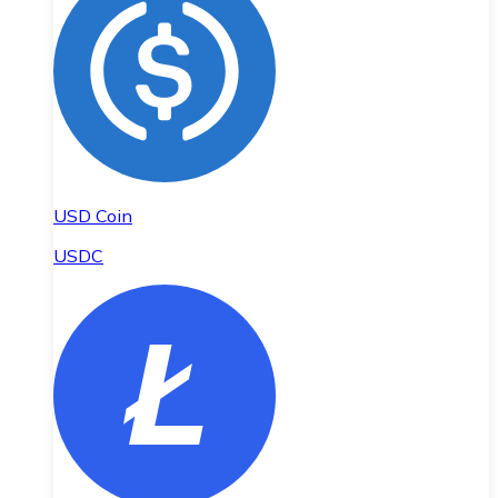
USD Coin
USDC