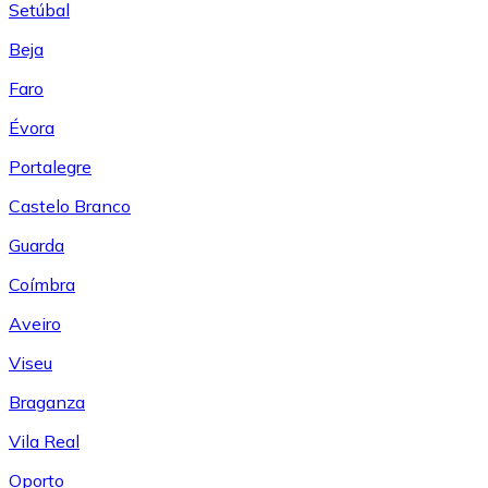
Setúbal
Beja
Faro
Évora
Portalegre
Castelo Branco
Guarda
Coímbra
Aveiro
Viseu
Braganza
Vila Real
Oporto