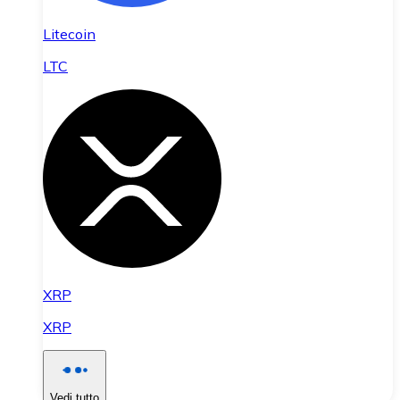
Litecoin
LTC
XRP
XRP
Vedi tutto