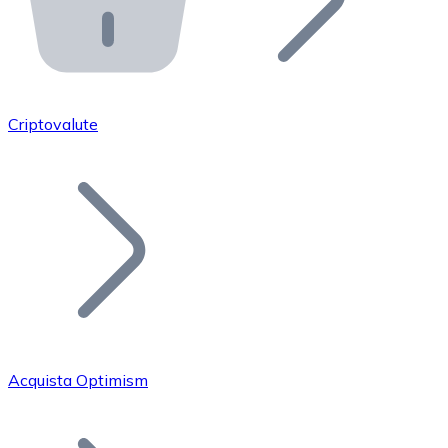
API Bitnovo
Integra la nostra API nel tuo ecosistema.
Diventa Rivenditore
Unisciti alla nostra rete di rivenditori e commercializza i
Criptovalute
Inserisci un Token
Aggiungi il token del tuo progetto al nostro servizio di
Acquista Optimism
Bitcoin