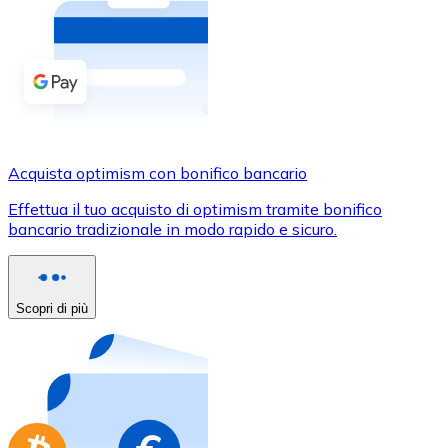
Acquista criptovalute in contanti e altri mezzi di pagam
Acquista con contanti
Bonifico SEPA
Aggiungi fondi al tuo conto Bitnovo o fai acquisti dirett
Acquista con bonifico bancario
Acquista optimism con bonifico bancario
Carta di credito / debito
Effettua il tuo acquisto di optimism tramite bonifico
Usa le carte Visa e Mastercard per acquistare criptovalut
bancario tradizionale in modo rapido e sicuro.
Acquista con carta
Negozio - Carte regalo
Scopri di più
Nuovo
Acquista gift card dei tuoi marchi preferiti con criptoval
Vai al negozio di carte regalo