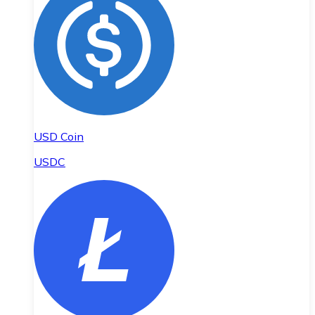
USD Coin
USDC