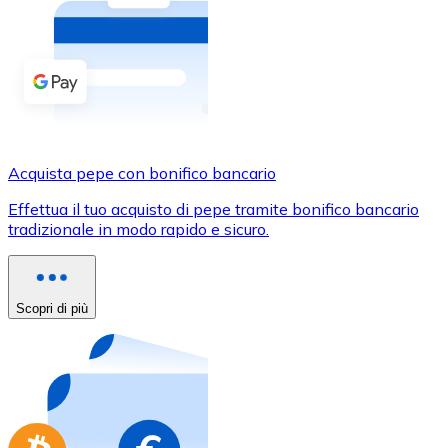
Acquista criptovalute in contanti e altri mezzi di pagam
Acquista con contanti
Bonifico SEPA
Aggiungi fondi al tuo conto Bitnovo o fai acquisti dirett
Acquista con bonifico bancario
Acquista pepe con bonifico bancario
Carta di credito / debito
Effettua il tuo acquisto di pepe tramite bonifico bancario
Usa le carte Visa e Mastercard per acquistare criptovalut
tradizionale in modo rapido e sicuro.
Acquista con carta
Negozio - Carte regalo
Scopri di più
Nuovo
Acquista gift card dei tuoi marchi preferiti con criptoval
Vai al negozio di carte regalo