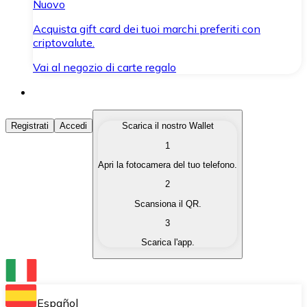
Nuovo
Acquista gift card dei tuoi marchi preferiti con
criptovalute.
Vai al negozio di carte regalo
Acquista Criptovalute
Registrati
Accedi
Scarica il nostro Wallet
1
Acquista le criptovalute che ti interessano in modo rapi
Apri la fotocamera del tuo telefono.
Vendi Criptovalute
2
Converti le tue criptovalute in valuta fiat quando ne ha
Scansiona il QR.
3
Scambia (Swap)
Scarica l'app.
Scambia una criptovaluta con un'altra istantaneamente
Wallet Bitnovo
Conserva le tue cripto in un Wallet self-custodial.
Español