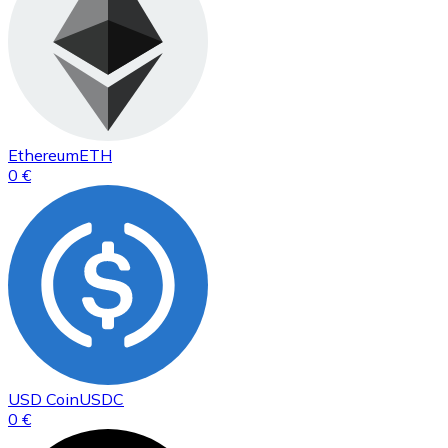
Ethereum
ETH
0 €
USD Coin
USDC
0 €