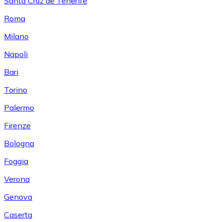
Santa Cruz de Tenerife
Roma
Milano
Napoli
Bari
Torino
Palermo
Firenze
Bologna
Foggia
Verona
Genova
Caserta