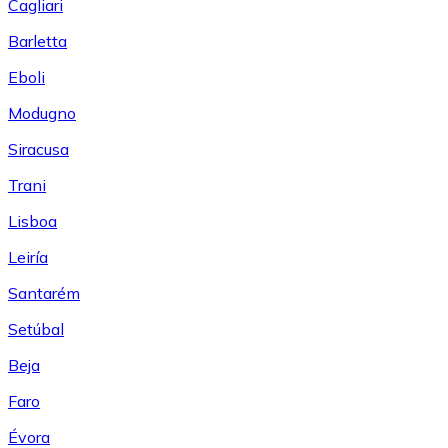
Cagliari
Barletta
Eboli
Modugno
Siracusa
Trani
Lisboa
Leiría
Santarém
Setúbal
Beja
Faro
Évora