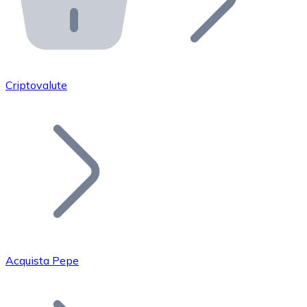
API Bitnovo
Integra la nostra API nel tuo ecosistema.
Diventa Rivenditore
Unisciti alla nostra rete di rivenditori e commercializza i
Criptovalute
Inserisci un Token
Aggiungi il token del tuo progetto al nostro servizio di
Acquista Pepe
Bitcoin