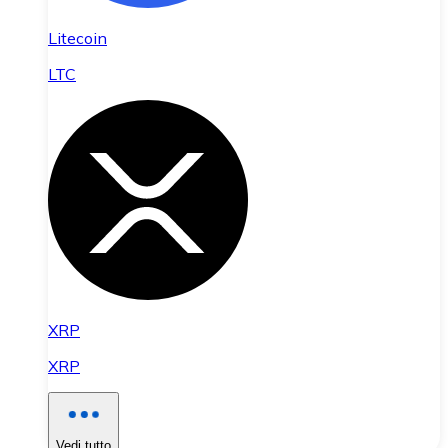
Litecoin
LTC
XRP
XRP
Vedi tutto