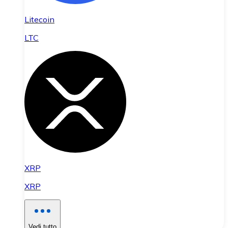
Litecoin
LTC
XRP
XRP
Vedi tutto