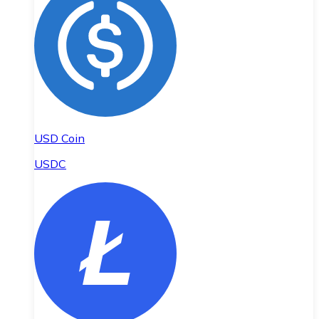
USD Coin
USDC