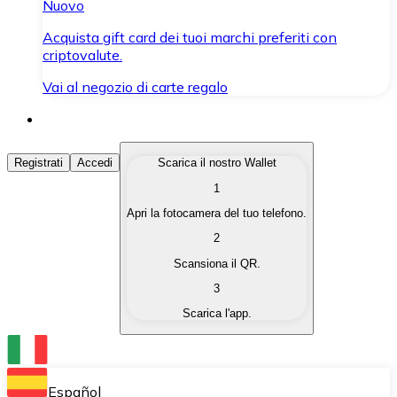
Nuovo
Acquista gift card dei tuoi marchi preferiti con
criptovalute.
Vai al negozio di carte regalo
Acquista Criptovalute
Registrati
Accedi
Scarica il nostro Wallet
1
Acquista le criptovalute che ti interessano in modo rapi
Apri la fotocamera del tuo telefono.
Vendi Criptovalute
2
Converti le tue criptovalute in valuta fiat quando ne ha
Scansiona il QR.
3
Scambia (Swap)
Scarica l'app.
Scambia una criptovaluta con un'altra istantaneamente
Wallet Bitnovo
Conserva le tue cripto in un Wallet self-custodial.
Español