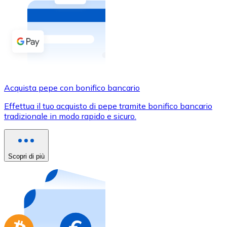
Acquista criptovalute in contanti e altri mezzi di pagam
Acquista con contanti
Bonifico SEPA
Aggiungi fondi al tuo conto Bitnovo o fai acquisti dirett
Acquista con bonifico bancario
Acquista pepe con bonifico bancario
Carta di credito / debito
Effettua il tuo acquisto di pepe tramite bonifico bancario
Usa le carte Visa e Mastercard per acquistare criptovalut
tradizionale in modo rapido e sicuro.
Acquista con carta
Negozio - Carte regalo
Scopri di più
Nuovo
Acquista gift card dei tuoi marchi preferiti con criptoval
Vai al negozio di carte regalo