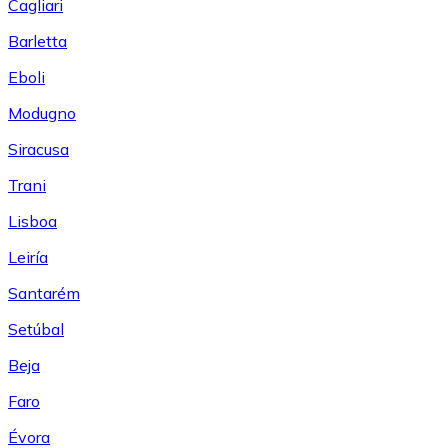
Cagliari
Barletta
Eboli
Modugno
Siracusa
Trani
Lisboa
Leiría
Santarém
Setúbal
Beja
Faro
Évora