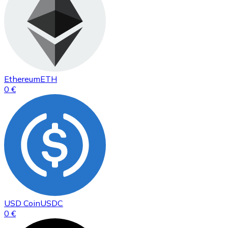
Ethereum
ETH
0 €
USD Coin
USDC
0 €