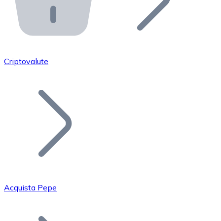
API Bitnovo
Integra la nostra API nel tuo ecosistema.
Diventa Rivenditore
Unisciti alla nostra rete di rivenditori e commercializza i
Criptovalute
Inserisci un Token
Aggiungi il token del tuo progetto al nostro servizio di
Acquista Pepe
Bitcoin