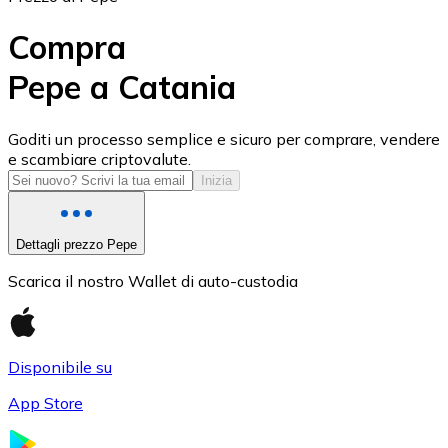
Compra
Pepe a Catania
USD Coin
Goditi un processo semplice e sicuro per comprare, vendere
e scambiare criptovalute.
USDC
Inizia
Dettagli prezzo Pepe
Scarica il nostro Wallet di auto-custodia
Disponibile su
App Store
Litecoin