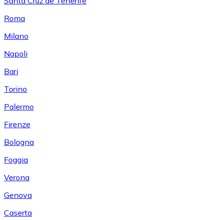
Santa Cruz de Tenerife
Roma
Milano
Napoli
Bari
Torino
Palermo
Firenze
Bologna
Foggia
Verona
Genova
Caserta