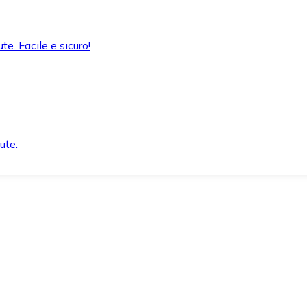
e. Facile e sicuro!
ute.
do e sicuro.
i bisogno.