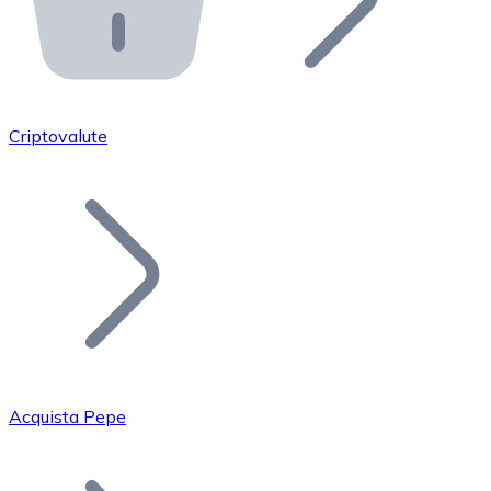
API Bitnovo
Integra la nostra API nel tuo ecosistema.
Diventa Rivenditore
Unisciti alla nostra rete di rivenditori e commercializza i
Criptovalute
Inserisci un Token
Aggiungi il token del tuo progetto al nostro servizio di
Acquista Pepe
Bitcoin