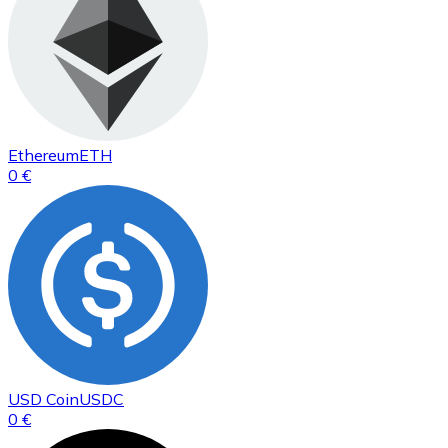
Ethereum
ETH
0 €
USD Coin
USDC
0 €