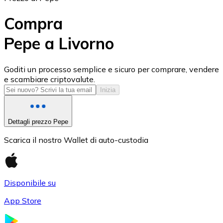
Compra
Pepe a Livorno
USD Coin
Goditi un processo semplice e sicuro per comprare, vendere
e scambiare criptovalute.
USDC
Inizia
Dettagli prezzo Pepe
Scarica il nostro Wallet di auto-custodia
Disponibile su
App Store
Litecoin