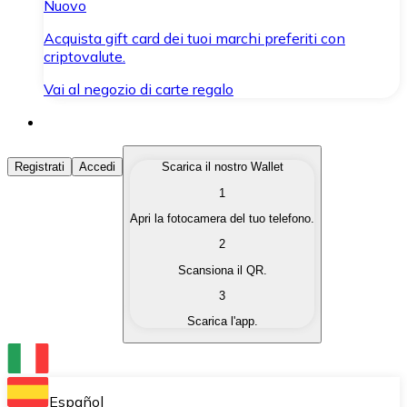
Nuovo
Acquista gift card dei tuoi marchi preferiti con
criptovalute.
Vai al negozio di carte regalo
Acquista Criptovalute
Registrati
Accedi
Scarica il nostro Wallet
1
Acquista le criptovalute che ti interessano in modo rapi
Apri la fotocamera del tuo telefono.
Vendi Criptovalute
2
Converti le tue criptovalute in valuta fiat quando ne ha
Scansiona il QR.
3
Scambia (Swap)
Scarica l'app.
Scambia una criptovaluta con un'altra istantaneamente
Wallet Bitnovo
Conserva le tue cripto in un Wallet self-custodial.
Español