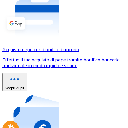
Acquista criptovalute in contanti e altri mezzi di pagam
Acquista con contanti
Bonifico SEPA
Aggiungi fondi al tuo conto Bitnovo o fai acquisti dirett
Acquista con bonifico bancario
Acquista pepe con bonifico bancario
Carta di credito / debito
Effettua il tuo acquisto di pepe tramite bonifico bancario
Usa le carte Visa e Mastercard per acquistare criptovalut
tradizionale in modo rapido e sicuro.
Acquista con carta
Negozio - Carte regalo
Scopri di più
Nuovo
Acquista gift card dei tuoi marchi preferiti con criptoval
Vai al negozio di carte regalo