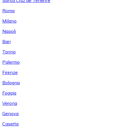
Santa Cruz de Tenerife
Roma
Milano
Napoli
Bari
Torino
Palermo
Firenze
Bologna
Foggia
Verona
Genova
Caserta