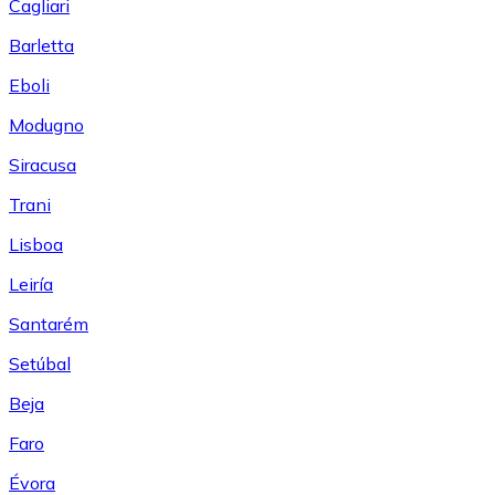
Cagliari
Barletta
Eboli
Modugno
Siracusa
Trani
Lisboa
Leiría
Santarém
Setúbal
Beja
Faro
Évora