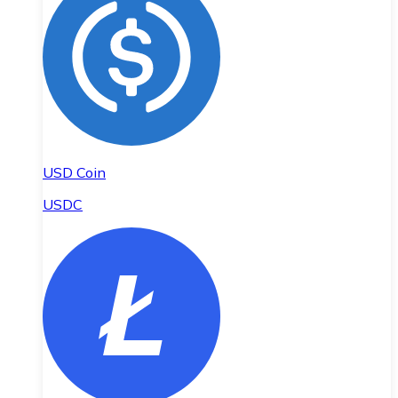
USD Coin
USDC