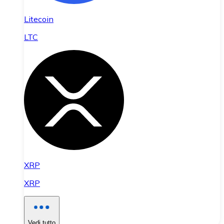
Litecoin
LTC
XRP
XRP
Vedi tutto