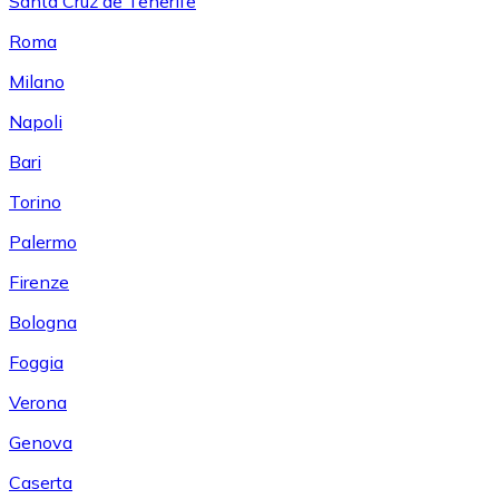
Santa Cruz de Tenerife
Roma
Milano
Napoli
Bari
Torino
Palermo
Firenze
Bologna
Foggia
Verona
Genova
Caserta