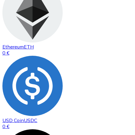
Ethereum
ETH
0 €
USD Coin
USDC
0 €