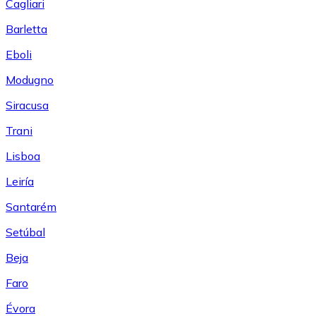
Cagliari
Barletta
Eboli
Modugno
Siracusa
Trani
Lisboa
Leiría
Santarém
Setúbal
Beja
Faro
Évora