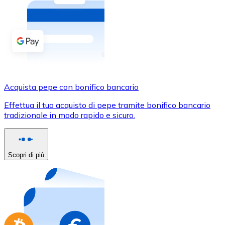
Acquista criptovalute in contanti e altri mezzi di pagam
Acquista con contanti
Bonifico SEPA
Aggiungi fondi al tuo conto Bitnovo o fai acquisti dirett
Acquista con bonifico bancario
Acquista pepe con bonifico bancario
Carta di credito / debito
Effettua il tuo acquisto di pepe tramite bonifico bancario
Usa le carte Visa e Mastercard per acquistare criptovalut
tradizionale in modo rapido e sicuro.
Acquista con carta
Negozio - Carte regalo
Scopri di più
Nuovo
Acquista gift card dei tuoi marchi preferiti con criptoval
Vai al negozio di carte regalo