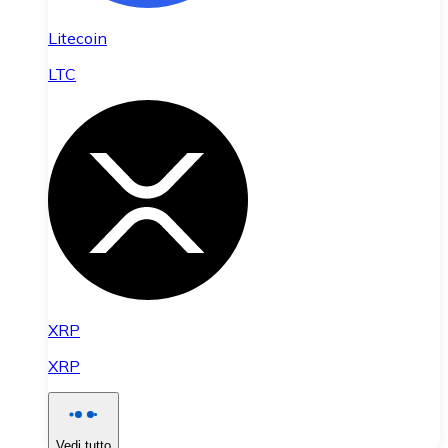
Litecoin
LTC
XRP
XRP
Vedi tutto