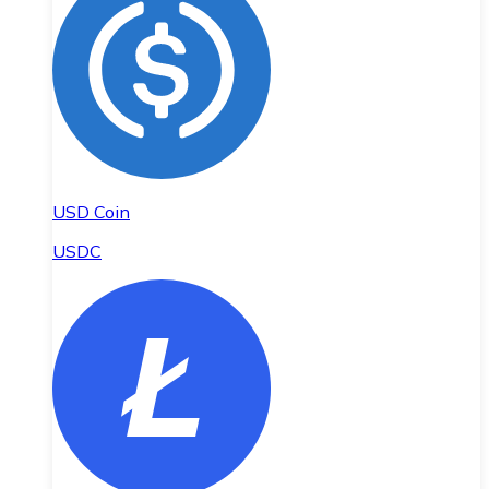
USD Coin
USDC