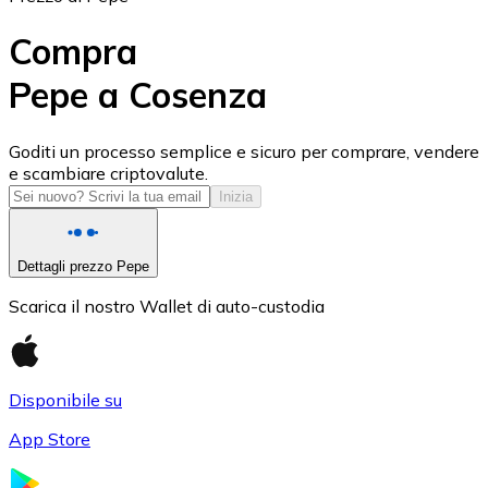
Compra
Pepe a Cosenza
USD Coin
Goditi un processo semplice e sicuro per comprare, vendere
e scambiare criptovalute.
USDC
Inizia
Dettagli prezzo Pepe
Scarica il nostro Wallet di auto-custodia
Disponibile su
App Store
Litecoin