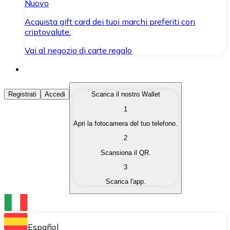
Nuovo
Acquista gift card dei tuoi marchi preferiti con
criptovalute.
Vai al negozio di carte regalo
Acquista Criptovalute
Registrati
Accedi
Scarica il nostro Wallet
1
Acquista le criptovalute che ti interessano in modo rapi
Apri la fotocamera del tuo telefono.
Vendi Criptovalute
2
Converti le tue criptovalute in valuta fiat quando ne ha
Scansiona il QR.
3
Scambia (Swap)
Scarica l'app.
Scambia una criptovaluta con un'altra istantaneamente
Wallet Bitnovo
Conserva le tue cripto in un Wallet self-custodial.
Español