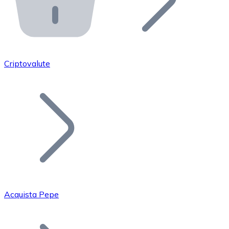
API Bitnovo
Integra la nostra API nel tuo ecosistema.
Diventa Rivenditore
Unisciti alla nostra rete di rivenditori e commercializza i
Criptovalute
Inserisci un Token
Aggiungi il token del tuo progetto al nostro servizio di
Acquista Pepe
Bitcoin