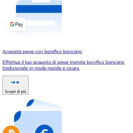
Acquista criptovalute in contanti e altri mezzi di pagam
Acquista con contanti
Bonifico SEPA
Aggiungi fondi al tuo conto Bitnovo o fai acquisti dirett
Acquista con bonifico bancario
Acquista pepe con bonifico bancario
Carta di credito / debito
Effettua il tuo acquisto di pepe tramite bonifico bancario
Usa le carte Visa e Mastercard per acquistare criptovalut
tradizionale in modo rapido e sicuro.
Acquista con carta
Negozio - Carte regalo
Scopri di più
Nuovo
Acquista gift card dei tuoi marchi preferiti con criptoval
Vai al negozio di carte regalo