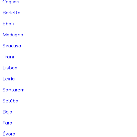
Cagliari
Barletta
Eboli
Modugno
Siracusa
Trani
Lisboa
Leiría
Santarém
Setúbal
Beja
Faro
Évora