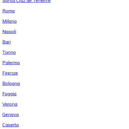
Santa Cruz de Tenerife
Roma
Milano
Napoli
Bari
Torino
Palermo
Firenze
Bologna
Foggia
Verona
Genova
Caserta