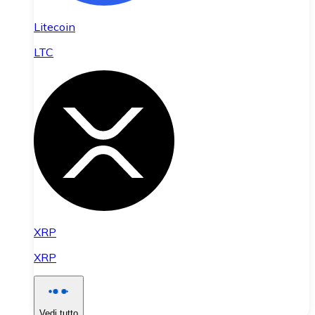
Litecoin
LTC
XRP
XRP
Vedi tutto