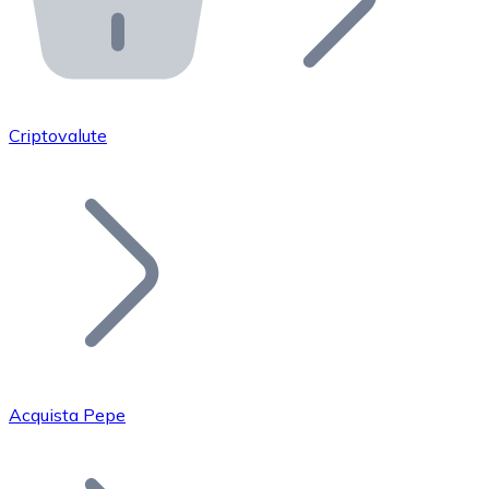
API Bitnovo
Integra la nostra API nel tuo ecosistema.
Diventa Rivenditore
Unisciti alla nostra rete di rivenditori e commercializza i
Criptovalute
Inserisci un Token
Aggiungi il token del tuo progetto al nostro servizio di
Acquista Pepe
Bitcoin