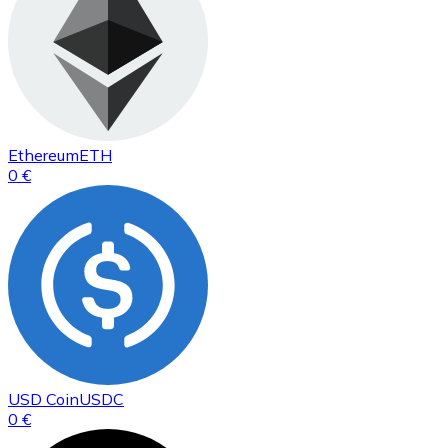
Ethereum
ETH
0 €
USD Coin
USDC
0 €