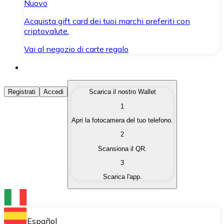
Nuovo
Acquista gift card dei tuoi marchi preferiti con
criptovalute.
Vai al negozio di carte regalo
Acquista Criptovalute
Registrati
Accedi
Scarica il nostro Wallet
1
Acquista le criptovalute che ti interessano in modo rapi
Apri la fotocamera del tuo telefono.
Vendi Criptovalute
2
Converti le tue criptovalute in valuta fiat quando ne ha
Scansiona il QR.
3
Scambia (Swap)
Scarica l'app.
Scambia una criptovaluta con un'altra istantaneamente
Wallet Bitnovo
Conserva le tue cripto in un Wallet self-custodial.
Español