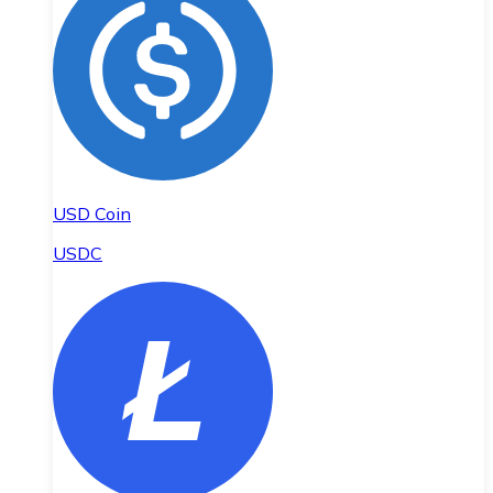
USD Coin
USDC