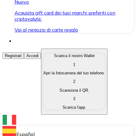
Nuovo
Acquista gift card dei tuoi marchi preferiti con
criptovalute.
Vai al negozio di carte regalo
Acquista Criptovalute
Registrati
Accedi
Scarica il nostro Wallet
1
Acquista le criptovalute che ti interessano in modo rapi
Apri la fotocamera del tuo telefono.
Vendi Criptovalute
2
Converti le tue criptovalute in valuta fiat quando ne ha
Scansiona il QR.
3
Scambia (Swap)
Scarica l'app.
Scambia una criptovaluta con un'altra istantaneamente
Wallet Bitnovo
Conserva le tue cripto in un Wallet self-custodial.
Español