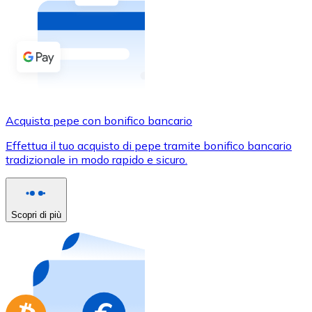
Acquista criptovalute in contanti e altri mezzi di pagam
Acquista con contanti
Bonifico SEPA
Aggiungi fondi al tuo conto Bitnovo o fai acquisti dirett
Acquista con bonifico bancario
Acquista pepe con bonifico bancario
Carta di credito / debito
Effettua il tuo acquisto di pepe tramite bonifico bancario
Usa le carte Visa e Mastercard per acquistare criptovalut
tradizionale in modo rapido e sicuro.
Acquista con carta
Negozio - Carte regalo
Scopri di più
Nuovo
Acquista gift card dei tuoi marchi preferiti con criptoval
Vai al negozio di carte regalo