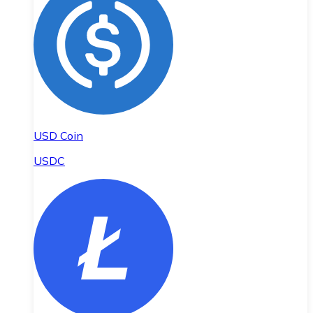
USD Coin
USDC