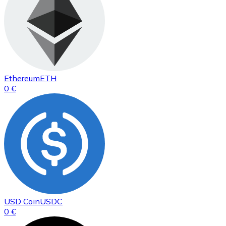
Ethereum
ETH
0 €
USD Coin
USDC
0 €