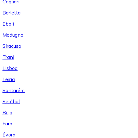
Cagliari
Barletta
Eboli
Modugno
Siracusa
Trani
Lisboa
Leiría
Santarém
Setúbal
Beja
Faro
Évora