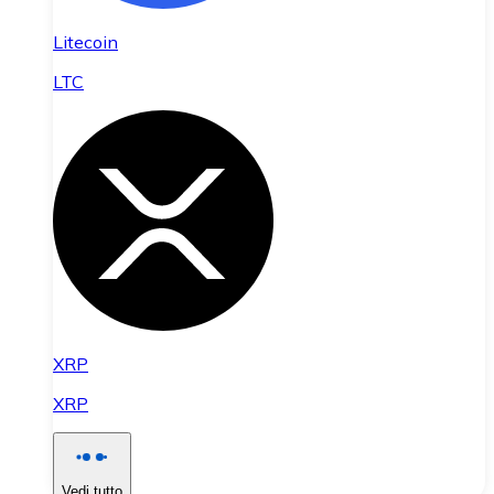
Litecoin
LTC
XRP
XRP
Vedi tutto