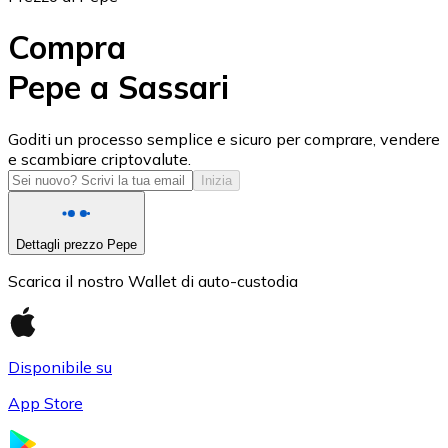
Compra
Pepe a Sassari
USD Coin
Goditi un processo semplice e sicuro per comprare, vendere
e scambiare criptovalute.
USDC
Inizia
Dettagli prezzo Pepe
Scarica il nostro Wallet di auto-custodia
Disponibile su
App Store
Litecoin