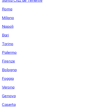
Santa Cruz de Tenerife
Roma
Milano
Napoli
Bari
Torino
Palermo
Firenze
Bologna
Foggia
Verona
Genova
Caserta