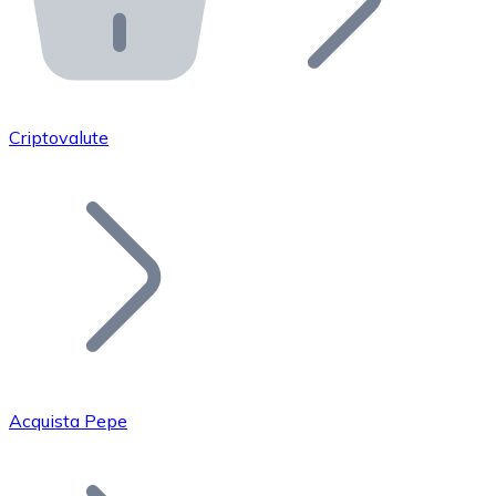
API Bitnovo
Integra la nostra API nel tuo ecosistema.
Diventa Rivenditore
Unisciti alla nostra rete di rivenditori e commercializza i
Criptovalute
Inserisci un Token
Aggiungi il token del tuo progetto al nostro servizio di
Acquista Pepe
Bitcoin