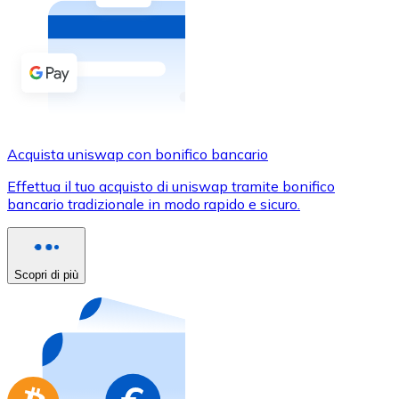
Acquista criptovalute in contanti e altri mezzi di pagam
Acquista con contanti
Bonifico SEPA
Aggiungi fondi al tuo conto Bitnovo o fai acquisti dirett
Acquista con bonifico bancario
Acquista uniswap con bonifico bancario
Carta di credito / debito
Effettua il tuo acquisto di uniswap tramite bonifico
Usa le carte Visa e Mastercard per acquistare criptovalut
bancario tradizionale in modo rapido e sicuro.
Acquista con carta
Negozio - Carte regalo
Scopri di più
Nuovo
Acquista gift card dei tuoi marchi preferiti con criptoval
Vai al negozio di carte regalo