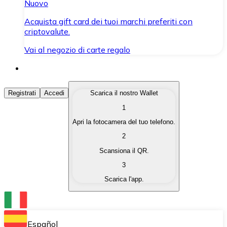
Nuovo
Acquista gift card dei tuoi marchi preferiti con
criptovalute.
Vai al negozio di carte regalo
Acquista Criptovalute
Registrati
Accedi
Scarica il nostro Wallet
1
Acquista le criptovalute che ti interessano in modo rapi
Apri la fotocamera del tuo telefono.
Vendi Criptovalute
2
Converti le tue criptovalute in valuta fiat quando ne ha
Scansiona il QR.
3
Scambia (Swap)
Scarica l'app.
Scambia una criptovaluta con un'altra istantaneamente
Wallet Bitnovo
Conserva le tue cripto in un Wallet self-custodial.
Español