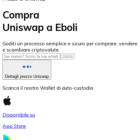
Compra
Uniswap a Eboli
USD Coin
Goditi un processo semplice e sicuro per comprare, vendere
e scambiare criptovalute.
USDC
Inizia
Dettagli prezzo Uniswap
Scarica il nostro Wallet di auto-custodia
Disponibile su
App Store
Litecoin