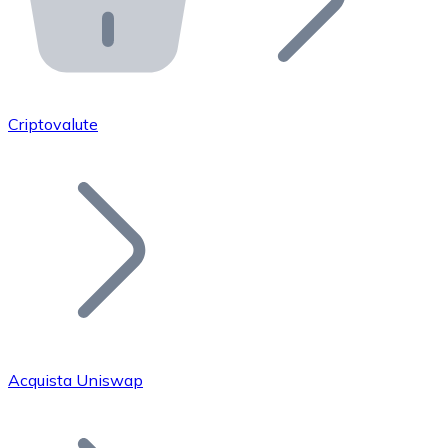
API Bitnovo
Integra la nostra API nel tuo ecosistema.
Diventa Rivenditore
Unisciti alla nostra rete di rivenditori e commercializza i
Criptovalute
Inserisci un Token
Aggiungi il token del tuo progetto al nostro servizio di
Acquista Uniswap
Bitcoin