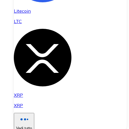
Litecoin
LTC
XRP
XRP
Vedi tutto