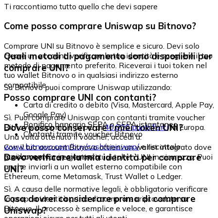
Ti raccontiamo tutto quello che devi sapere
Come posso comprare Uniswap su Bitnovo?
Comprare UNI su Bitnovo è semplice e sicuro. Devi solo
Quali metodi di pagamento sono disponibili per
creare un account, verificare la tua identità e scegliere il tuo
metodo di pagamento preferito. Riceverai i tuoi token nel
comprare UNI?
tuo wallet Bitnovo o in qualsiasi indirizzo esterno
compatibile.
Su Bitnovo puoi comprare Uniswap utilizzando:
Posso comprare UNI con contanti?
Carta di credito o debito (Visa, Mastercard, Apple Pay,
Google Pay)
Sì. Puoi comprare Uniswap con contanti tramite voucher
Bonifico bancario SEPA o SEPA istantaneo
Dove posso conservare i miei token UNI?
Bitnovo, disponibili in più di
40.000 punti fisici
in Europa.
Contanti tramite voucher Bitnovo
Una volta ottenuto il voucher, accedi a:
www.bitnovo.com/buy/cash/uniswap/
e riscattalo
Con il tuo account Bitnovo ottieni un wallet integrato dove
rapidamente e in sicurezza.
Devo verificare la mia identità per comprare
puoi conservare e gestire i tuoi token UNI in sicurezza. Puoi
anche inviarli a un wallet esterno compatibile con
UNI?
Ethereum, come Metamask, Trust Wallet o Ledger.
Sì. A causa delle normative legali, è obbligatorio verificare
Cosa dovrei considerare prima di comprare
la propria identità prima di comprare criptovalute su
Bitnovo. Il processo è semplice e veloce, e garantisce
Uniswap?
operazioni sicure per tutti gli utenti.