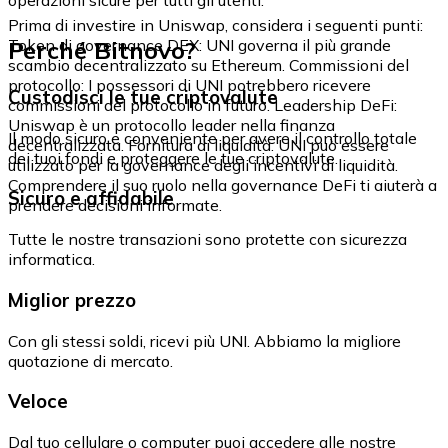
Prima di investire in Uniswap, considera i seguenti punti:
Perché Bitnovo?
Token di governance DEX: UNI governa il più grande
scambio decentralizzato su Ethereum. Commissioni del
protocollo: I possessori di UNI potrebbero ricevere
Custodisci le tue criptovalute
commissioni del protocollo in futuro. Leadership DeFi:
Uniswap è un protocollo leader nella finanza
Il modo sicuro e conveniente per avere il controllo totale
decentralizzata. Fornitura di liquidità: UNI può essere
dei tuoi fondi e proteggere le tue criptovalute.
utilizzato per la governance degli incentivi di liquidità.
Comprendere il suo ruolo nella governance DeFi ti aiuterà a
Sicuro e affidabile
prendere decisioni informate.
Tutte le nostre transazioni sono protette con sicurezza
informatica.
Miglior prezzo
Con gli stessi soldi, ricevi più UNI. Abbiamo la migliore
quotazione di mercato.
Veloce
Dal tuo cellulare o computer puoi accedere alle nostre