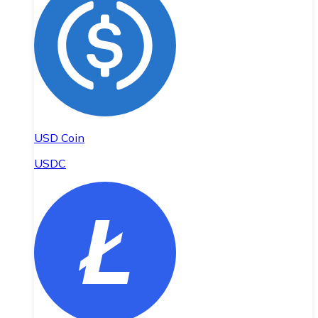
USD Coin
USDC