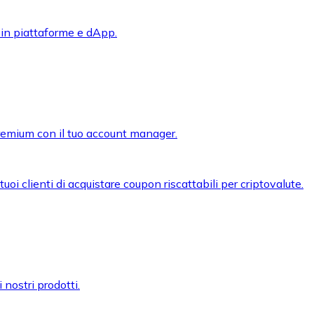
 in piattaforme e dApp.
premium con il tuo account manager.
oi clienti di acquistare coupon riscattabili per criptovalute.
 nostri prodotti.