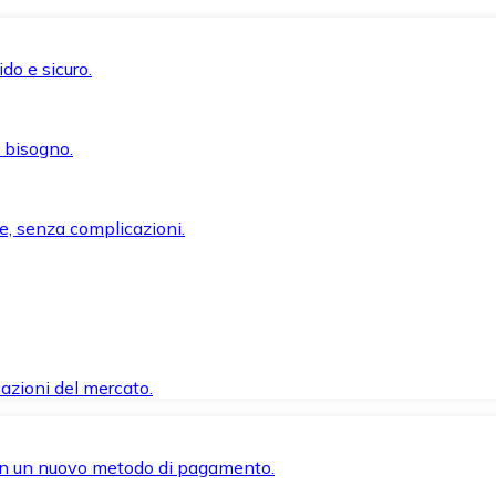
do e sicuro.
i bisogno.
e, senza complicazioni.
azioni del mercato.
 con un nuovo metodo di pagamento.