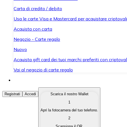
Carta di credito / debito
Usa le carte Visa e Mastercard per acquistare criptovalut
Acquista con carta
Negozio - Carte regalo
Nuovo
Acquista gift card dei tuoi marchi preferiti con criptoval
Vai al negozio di carte regalo
Acquista Criptovalute
Registrati
Accedi
Scarica il nostro Wallet
1
Acquista le criptovalute che ti interessano in modo rapi
Apri la fotocamera del tuo telefono.
Vendi Criptovalute
2
Converti le tue criptovalute in valuta fiat quando ne ha
Scansiona il QR.