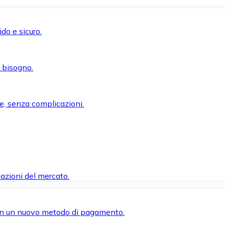
do e sicuro.
i bisogno.
e, senza complicazioni.
azioni del mercato.
 con un nuovo metodo di pagamento.