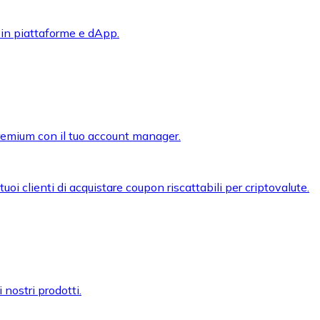
 in piattaforme e dApp.
premium con il tuo account manager.
oi clienti di acquistare coupon riscattabili per criptovalute.
 nostri prodotti.