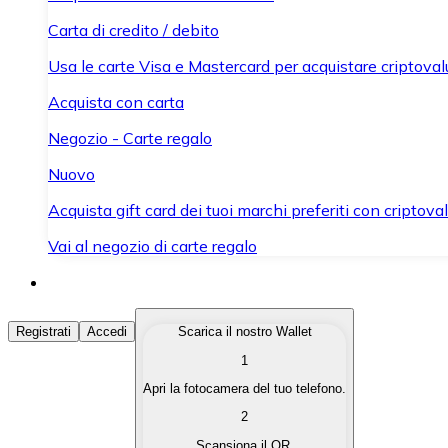
Carta di credito / debito
Usa le carte Visa e Mastercard per acquistare criptovalut
Acquista con carta
Negozio - Carte regalo
Nuovo
Acquista gift card dei tuoi marchi preferiti con criptoval
Vai al negozio di carte regalo
Acquista Criptovalute
Registrati
Accedi
Scarica il nostro Wallet
1
Acquista le criptovalute che ti interessano in modo rapi
Apri la fotocamera del tuo telefono.
Vendi Criptovalute
2
Converti le tue criptovalute in valuta fiat quando ne ha
Scansiona il QR.