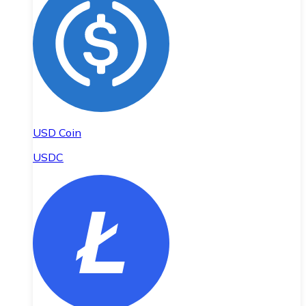
USD Coin
USDC