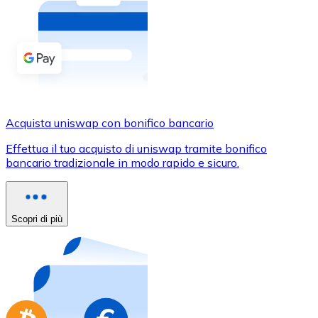
Acquista criptovalute in contanti e altri mezzi di pagam
Acquista con contanti
Bonifico SEPA
Aggiungi fondi al tuo conto Bitnovo o fai acquisti dirett
Acquista con bonifico bancario
Acquista uniswap con bonifico bancario
Carta di credito / debito
Effettua il tuo acquisto di uniswap tramite bonifico
Usa le carte Visa e Mastercard per acquistare criptovalut
bancario tradizionale in modo rapido e sicuro.
Acquista con carta
Negozio - Carte regalo
Scopri di più
Nuovo
Acquista gift card dei tuoi marchi preferiti con criptoval
Vai al negozio di carte regalo