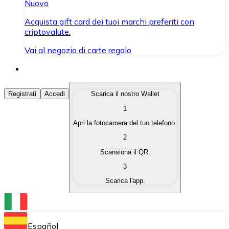
Nuovo
Acquista gift card dei tuoi marchi preferiti con
criptovalute.
Vai al negozio di carte regalo
Acquista Criptovalute
Registrati
Accedi
Scarica il nostro Wallet
1
Acquista le criptovalute che ti interessano in modo rapi
Apri la fotocamera del tuo telefono.
Vendi Criptovalute
2
Converti le tue criptovalute in valuta fiat quando ne ha
Scansiona il QR.
3
Scambia (Swap)
Scarica l'app.
Scambia una criptovaluta con un'altra istantaneamente
Wallet Bitnovo
Conserva le tue cripto in un Wallet self-custodial.
Español