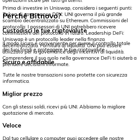
Prima di investire in Uniswap, considera i seguenti punti:
Perché Bitnovo?
Token di governance DEX: UNI governa il più grande
scambio decentralizzato su Ethereum. Commissioni del
protocollo: I possessori di UNI potrebbero ricevere
Custodisci le tue criptovalute
commissioni del protocollo in futuro. Leadership DeFi:
Uniswap è un protocollo leader nella finanza
Il modo sicuro e conveniente per avere il controllo totale
decentralizzata. Fornitura di liquidità: UNI può essere
dei tuoi fondi e proteggere le tue criptovalute.
utilizzato per la governance degli incentivi di liquidità.
Comprendere il suo ruolo nella governance DeFi ti aiuterà a
Sicuro e affidabile
prendere decisioni informate.
Tutte le nostre transazioni sono protette con sicurezza
informatica.
Miglior prezzo
Con gli stessi soldi, ricevi più UNI. Abbiamo la migliore
quotazione di mercato.
Veloce
Dal tuo cellulare o computer puoi accedere alle nostre