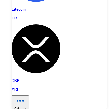
Litecoin
LTC
XRP
XRP
Vedi tutto