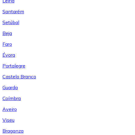
Leiría
Santarém
Setúbal
Beja
Faro
Évora
Portalegre
Castelo Branco
Guarda
Coímbra
Aveiro
Viseu
Braganza