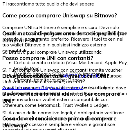
Ti raccontiamo tutto quello che devi sapere
Come posso comprare Uniswap su Bitnovo?
Comprare UNI su Bitnovo è semplice e sicuro. Devi solo
Quali metodi di pagamento sono disponibili per
creare un account, verificare la tua identità e scegliere il tuo
metodo di pagamento preferito. Riceverai i tuoi token nel
comprare UNI?
tuo wallet Bitnovo o in qualsiasi indirizzo esterno
compatibile.
Su Bitnovo puoi comprare Uniswap utilizzando:
Posso comprare UNI con contanti?
Carta di credito o debito (Visa, Mastercard, Apple Pay,
Google Pay)
Sì. Puoi comprare Uniswap con contanti tramite voucher
Bonifico bancario SEPA o SEPA istantaneo
Dove posso conservare i miei token UNI?
Bitnovo, disponibili in più di
40.000 punti fisici
in Europa.
Contanti tramite voucher Bitnovo
Una volta ottenuto il voucher, accedi a:
www.bitnovo.com/buy/cash/uniswap/
e riscattalo
Con il tuo account Bitnovo ottieni un wallet integrato dove
rapidamente e in sicurezza.
Devo verificare la mia identità per comprare
puoi conservare e gestire i tuoi token UNI in sicurezza. Puoi
anche inviarli a un wallet esterno compatibile con
UNI?
Ethereum, come Metamask, Trust Wallet o Ledger.
Sì. A causa delle normative legali, è obbligatorio verificare
Cosa dovrei considerare prima di comprare
la propria identità prima di comprare criptovalute su
Bitnovo. Il processo è semplice e veloce, e garantisce
Uniswap?
operazioni sicure per tutti gli utenti.