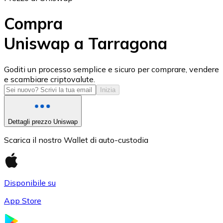
Compra
Uniswap a Tarragona
USD Coin
Goditi un processo semplice e sicuro per comprare, vendere
e scambiare criptovalute.
USDC
Inizia
Dettagli prezzo Uniswap
Scarica il nostro Wallet di auto-custodia
Disponibile su
App Store
Litecoin