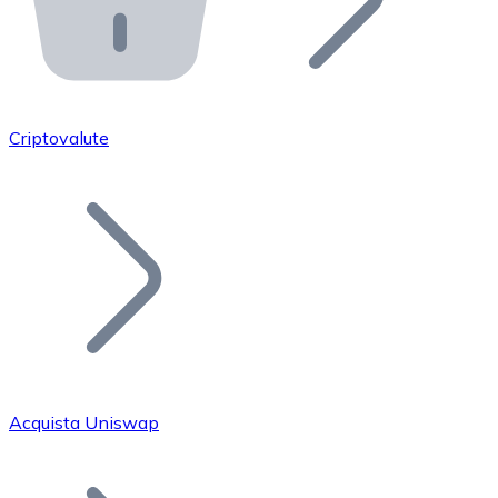
API Bitnovo
Integra la nostra API nel tuo ecosistema.
Diventa Rivenditore
Unisciti alla nostra rete di rivenditori e commercializza i
Criptovalute
Inserisci un Token
Aggiungi il token del tuo progetto al nostro servizio di
Acquista Uniswap
Bitcoin