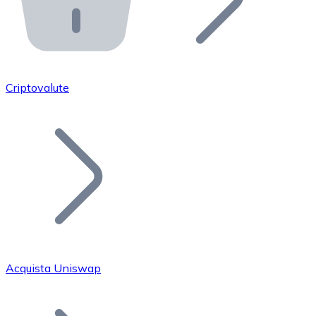
API Bitnovo
Integra la nostra API nel tuo ecosistema.
Diventa Rivenditore
Unisciti alla nostra rete di rivenditori e commercializza i
Criptovalute
Inserisci un Token
Aggiungi il token del tuo progetto al nostro servizio di
Acquista Uniswap
Bitcoin