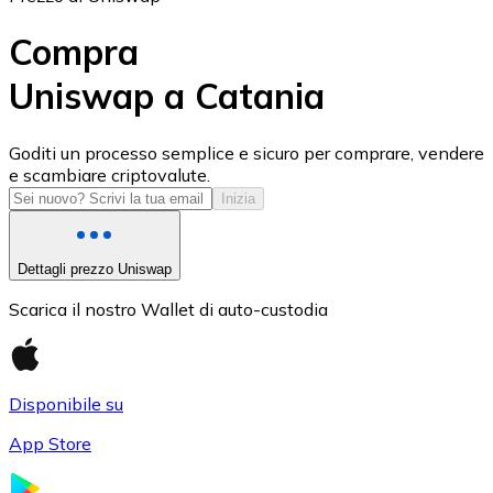
Compra
Uniswap a Catania
USD Coin
Goditi un processo semplice e sicuro per comprare, vendere
e scambiare criptovalute.
USDC
Inizia
Dettagli prezzo Uniswap
Scarica il nostro Wallet di auto-custodia
Disponibile su
App Store
Litecoin