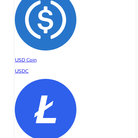
USD Coin
USDC