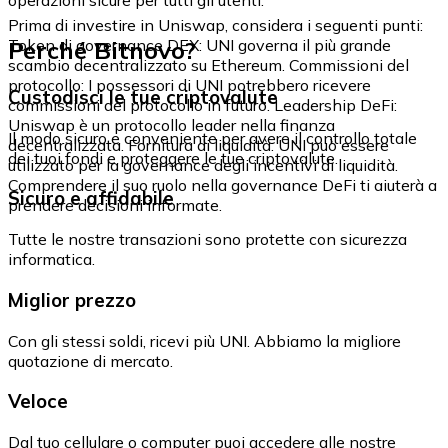
Prima di investire in Uniswap, considera i seguenti punti:
Perché Bitnovo?
Token di governance DEX: UNI governa il più grande
scambio decentralizzato su Ethereum. Commissioni del
protocollo: I possessori di UNI potrebbero ricevere
Custodisci le tue criptovalute
commissioni del protocollo in futuro. Leadership DeFi:
Uniswap è un protocollo leader nella finanza
Il modo sicuro e conveniente per avere il controllo totale
decentralizzata. Fornitura di liquidità: UNI può essere
dei tuoi fondi e proteggere le tue criptovalute.
utilizzato per la governance degli incentivi di liquidità.
Comprendere il suo ruolo nella governance DeFi ti aiuterà a
Sicuro e affidabile
prendere decisioni informate.
Tutte le nostre transazioni sono protette con sicurezza
informatica.
Miglior prezzo
Con gli stessi soldi, ricevi più UNI. Abbiamo la migliore
quotazione di mercato.
Veloce
Dal tuo cellulare o computer puoi accedere alle nostre