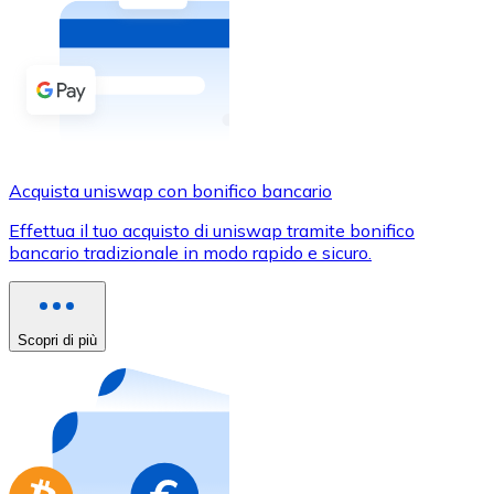
Acquista criptovalute in contanti e altri mezzi di pagam
Acquista con contanti
Bonifico SEPA
Aggiungi fondi al tuo conto Bitnovo o fai acquisti dirett
Acquista con bonifico bancario
Acquista uniswap con bonifico bancario
Carta di credito / debito
Effettua il tuo acquisto di uniswap tramite bonifico
Usa le carte Visa e Mastercard per acquistare criptovalut
bancario tradizionale in modo rapido e sicuro.
Acquista con carta
Negozio - Carte regalo
Scopri di più
Nuovo
Acquista gift card dei tuoi marchi preferiti con criptoval
Vai al negozio di carte regalo