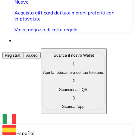
Nuovo
Acquista gift card dei tuoi marchi preferiti con
criptovalute.
Vai al negozio di carte regalo
Acquista Criptovalute
Registrati
Accedi
Scarica il nostro Wallet
1
Acquista le criptovalute che ti interessano in modo rapi
Apri la fotocamera del tuo telefono.
Vendi Criptovalute
2
Converti le tue criptovalute in valuta fiat quando ne ha
Scansiona il QR.
3
Scambia (Swap)
Scarica l'app.
Scambia una criptovaluta con un'altra istantaneamente
Wallet Bitnovo
Conserva le tue cripto in un Wallet self-custodial.
Español