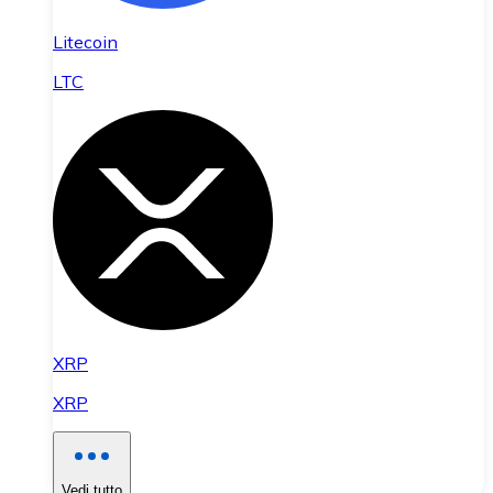
Litecoin
LTC
XRP
XRP
Vedi tutto