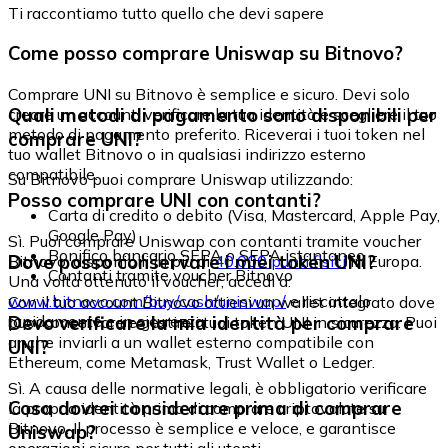
Ti raccontiamo tutto quello che devi sapere
Come posso comprare Uniswap su Bitnovo?
Comprare UNI su Bitnovo è semplice e sicuro. Devi solo
Quali metodi di pagamento sono disponibili per
creare un account, verificare la tua identità e scegliere il tuo
metodo di pagamento preferito. Riceverai i tuoi token nel
comprare UNI?
tuo wallet Bitnovo o in qualsiasi indirizzo esterno
compatibile.
Su Bitnovo puoi comprare Uniswap utilizzando:
Posso comprare UNI con contanti?
Carta di credito o debito (Visa, Mastercard, Apple Pay,
Google Pay)
Sì. Puoi comprare Uniswap con contanti tramite voucher
Bonifico bancario SEPA o SEPA istantaneo
Dove posso conservare i miei token UNI?
Bitnovo, disponibili in più di
40.000 punti fisici
in Europa.
Contanti tramite voucher Bitnovo
Una volta ottenuto il voucher, accedi a:
www.bitnovo.com/buy/cash/uniswap/
e riscattalo
Con il tuo account Bitnovo ottieni un wallet integrato dove
rapidamente e in sicurezza.
Devo verificare la mia identità per comprare
puoi conservare e gestire i tuoi token UNI in sicurezza. Puoi
anche inviarli a un wallet esterno compatibile con
UNI?
Ethereum, come Metamask, Trust Wallet o Ledger.
Sì. A causa delle normative legali, è obbligatorio verificare
Cosa dovrei considerare prima di comprare
la propria identità prima di comprare criptovalute su
Bitnovo. Il processo è semplice e veloce, e garantisce
Uniswap?
operazioni sicure per tutti gli utenti.