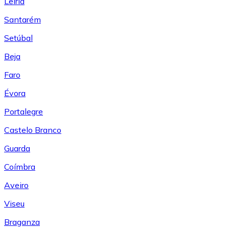
Leiría
Santarém
Setúbal
Beja
Faro
Évora
Portalegre
Castelo Branco
Guarda
Coímbra
Aveiro
Viseu
Braganza