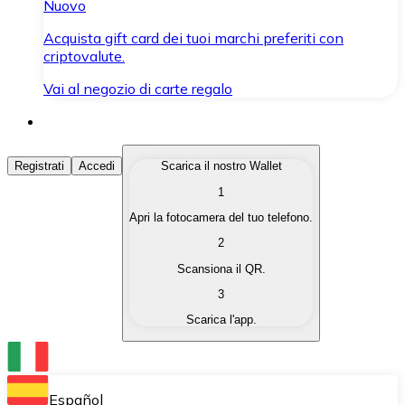
Nuovo
Acquista gift card dei tuoi marchi preferiti con
criptovalute.
Vai al negozio di carte regalo
Acquista Criptovalute
Registrati
Accedi
Scarica il nostro Wallet
1
Acquista le criptovalute che ti interessano in modo rapi
Apri la fotocamera del tuo telefono.
Vendi Criptovalute
2
Converti le tue criptovalute in valuta fiat quando ne ha
Scansiona il QR.
3
Scambia (Swap)
Scarica l'app.
Scambia una criptovaluta con un'altra istantaneamente
Wallet Bitnovo
Conserva le tue cripto in un Wallet self-custodial.
Español