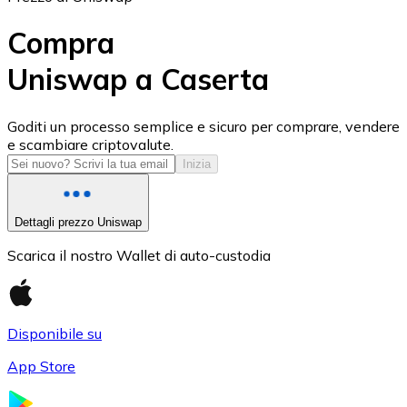
Compra
Uniswap a Caserta
USD Coin
Goditi un processo semplice e sicuro per comprare, vendere
e scambiare criptovalute.
USDC
Inizia
Dettagli prezzo Uniswap
Scarica il nostro Wallet di auto-custodia
Disponibile su
App Store
Litecoin