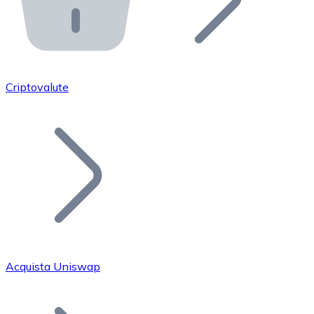
API Bitnovo
Integra la nostra API nel tuo ecosistema.
Diventa Rivenditore
Unisciti alla nostra rete di rivenditori e commercializza i
Criptovalute
Inserisci un Token
Aggiungi il token del tuo progetto al nostro servizio di
Acquista Uniswap
Bitcoin