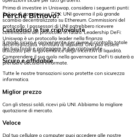
Prima di investire in Uniswap, considera i seguenti punti:
Perché Bitnovo?
Token di governance DEX: UNI governa il più grande
scambio decentralizzato su Ethereum. Commissioni del
protocollo: I possessori di UNI potrebbero ricevere
Custodisci le tue criptovalute
commissioni del protocollo in futuro. Leadership DeFi:
Uniswap è un protocollo leader nella finanza
Il modo sicuro e conveniente per avere il controllo totale
decentralizzata. Fornitura di liquidità: UNI può essere
dei tuoi fondi e proteggere le tue criptovalute.
utilizzato per la governance degli incentivi di liquidità.
Comprendere il suo ruolo nella governance DeFi ti aiuterà a
Sicuro e affidabile
prendere decisioni informate.
Tutte le nostre transazioni sono protette con sicurezza
informatica.
Miglior prezzo
Con gli stessi soldi, ricevi più UNI. Abbiamo la migliore
quotazione di mercato.
Veloce
Dal tuo cellulare o computer puoi accedere alle nostre