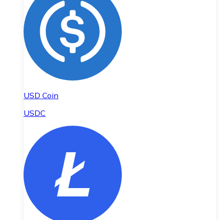
USD Coin
USDC