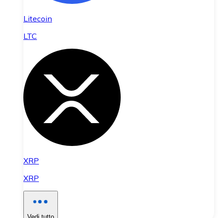
Litecoin
LTC
XRP
XRP
Vedi tutto