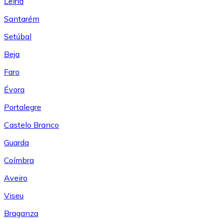
Leiría
Santarém
Setúbal
Beja
Faro
Évora
Portalegre
Castelo Branco
Guarda
Coímbra
Aveiro
Viseu
Braganza