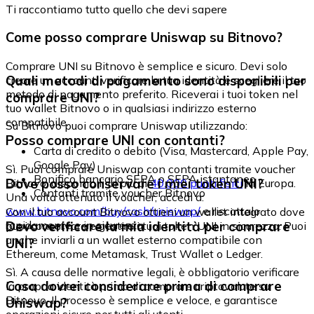
Ti raccontiamo tutto quello che devi sapere
Come posso comprare Uniswap su Bitnovo?
Comprare UNI su Bitnovo è semplice e sicuro. Devi solo
Quali metodi di pagamento sono disponibili per
creare un account, verificare la tua identità e scegliere il tuo
metodo di pagamento preferito. Riceverai i tuoi token nel
comprare UNI?
tuo wallet Bitnovo o in qualsiasi indirizzo esterno
compatibile.
Su Bitnovo puoi comprare Uniswap utilizzando:
Posso comprare UNI con contanti?
Carta di credito o debito (Visa, Mastercard, Apple Pay,
Google Pay)
Sì. Puoi comprare Uniswap con contanti tramite voucher
Bonifico bancario SEPA o SEPA istantaneo
Dove posso conservare i miei token UNI?
Bitnovo, disponibili in più di
40.000 punti fisici
in Europa.
Contanti tramite voucher Bitnovo
Una volta ottenuto il voucher, accedi a:
www.bitnovo.com/buy/cash/uniswap/
e riscattalo
Con il tuo account Bitnovo ottieni un wallet integrato dove
rapidamente e in sicurezza.
Devo verificare la mia identità per comprare
puoi conservare e gestire i tuoi token UNI in sicurezza. Puoi
anche inviarli a un wallet esterno compatibile con
UNI?
Ethereum, come Metamask, Trust Wallet o Ledger.
Sì. A causa delle normative legali, è obbligatorio verificare
Cosa dovrei considerare prima di comprare
la propria identità prima di comprare criptovalute su
Bitnovo. Il processo è semplice e veloce, e garantisce
Uniswap?
operazioni sicure per tutti gli utenti.