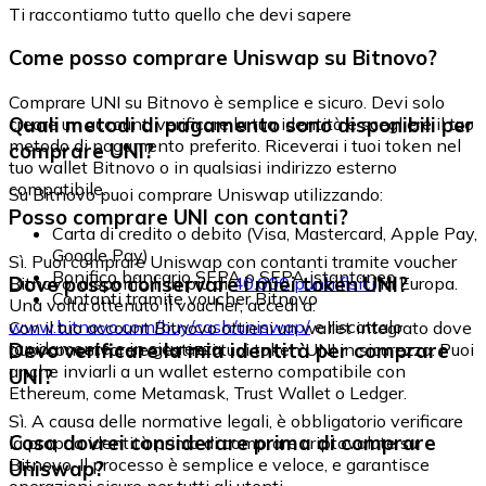
Ti raccontiamo tutto quello che devi sapere
Come posso comprare Uniswap su Bitnovo?
Comprare UNI su Bitnovo è semplice e sicuro. Devi solo
Quali metodi di pagamento sono disponibili per
creare un account, verificare la tua identità e scegliere il tuo
metodo di pagamento preferito. Riceverai i tuoi token nel
comprare UNI?
tuo wallet Bitnovo o in qualsiasi indirizzo esterno
compatibile.
Su Bitnovo puoi comprare Uniswap utilizzando:
Posso comprare UNI con contanti?
Carta di credito o debito (Visa, Mastercard, Apple Pay,
Google Pay)
Sì. Puoi comprare Uniswap con contanti tramite voucher
Bonifico bancario SEPA o SEPA istantaneo
Dove posso conservare i miei token UNI?
Bitnovo, disponibili in più di
40.000 punti fisici
in Europa.
Contanti tramite voucher Bitnovo
Una volta ottenuto il voucher, accedi a:
www.bitnovo.com/buy/cash/uniswap/
e riscattalo
Con il tuo account Bitnovo ottieni un wallet integrato dove
rapidamente e in sicurezza.
Devo verificare la mia identità per comprare
puoi conservare e gestire i tuoi token UNI in sicurezza. Puoi
anche inviarli a un wallet esterno compatibile con
UNI?
Ethereum, come Metamask, Trust Wallet o Ledger.
Sì. A causa delle normative legali, è obbligatorio verificare
Cosa dovrei considerare prima di comprare
la propria identità prima di comprare criptovalute su
Bitnovo. Il processo è semplice e veloce, e garantisce
Uniswap?
operazioni sicure per tutti gli utenti.