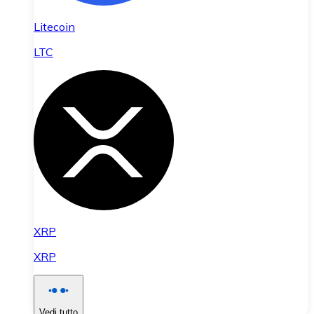
Litecoin
LTC
XRP
XRP
Vedi tutto