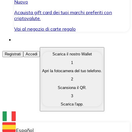
Nuovo
Acquista gift card dei tuoi marchi preferiti con
criptovalute.
Vai al negozio di carte regalo
Acquista Criptovalute
Registrati
Accedi
Scarica il nostro Wallet
1
Acquista le criptovalute che ti interessano in modo rapi
Apri la fotocamera del tuo telefono.
Vendi Criptovalute
2
Converti le tue criptovalute in valuta fiat quando ne ha
Scansiona il QR.
3
Scambia (Swap)
Scarica l'app.
Scambia una criptovaluta con un'altra istantaneamente
Wallet Bitnovo
Conserva le tue cripto in un Wallet self-custodial.
Español