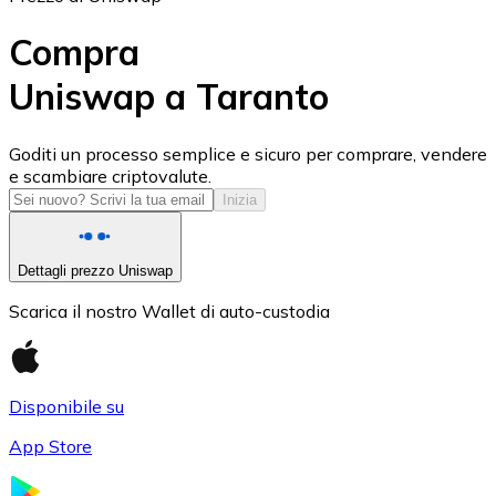
Compra
Uniswap a Taranto
USD Coin
Goditi un processo semplice e sicuro per comprare, vendere
e scambiare criptovalute.
USDC
Inizia
Dettagli prezzo Uniswap
Scarica il nostro Wallet di auto-custodia
Disponibile su
App Store
Litecoin