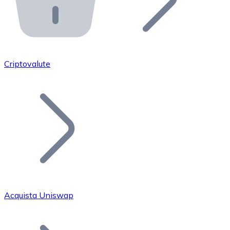
API Bitnovo
Integra la nostra API nel tuo ecosistema.
Diventa Rivenditore
Unisciti alla nostra rete di rivenditori e commercializza i
Criptovalute
Inserisci un Token
Aggiungi il token del tuo progetto al nostro servizio di
Acquista Uniswap
Bitcoin