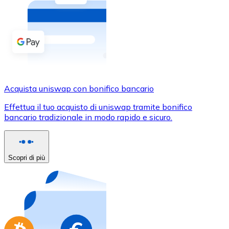
Acquista criptovalute in contanti e altri mezzi di pagam
Acquista con contanti
Bonifico SEPA
Aggiungi fondi al tuo conto Bitnovo o fai acquisti dirett
Acquista con bonifico bancario
Acquista uniswap con bonifico bancario
Carta di credito / debito
Effettua il tuo acquisto di uniswap tramite bonifico
Usa le carte Visa e Mastercard per acquistare criptovalut
bancario tradizionale in modo rapido e sicuro.
Acquista con carta
Negozio - Carte regalo
Scopri di più
Nuovo
Acquista gift card dei tuoi marchi preferiti con criptoval
Vai al negozio di carte regalo