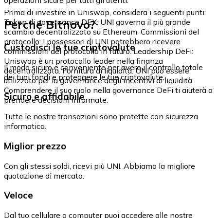
Prima di investire in Uniswap, considera i seguenti punti:
Perché Bitnovo?
Token di governance DEX: UNI governa il più grande
scambio decentralizzato su Ethereum. Commissioni del
protocollo: I possessori di UNI potrebbero ricevere
Custodisci le tue criptovalute
commissioni del protocollo in futuro. Leadership DeFi:
Uniswap è un protocollo leader nella finanza
Il modo sicuro e conveniente per avere il controllo totale
decentralizzata. Fornitura di liquidità: UNI può essere
dei tuoi fondi e proteggere le tue criptovalute.
utilizzato per la governance degli incentivi di liquidità.
Comprendere il suo ruolo nella governance DeFi ti aiuterà a
Sicuro e affidabile
prendere decisioni informate.
Tutte le nostre transazioni sono protette con sicurezza
informatica.
Miglior prezzo
Con gli stessi soldi, ricevi più UNI. Abbiamo la migliore
quotazione di mercato.
Veloce
Dal tuo cellulare o computer puoi accedere alle nostre