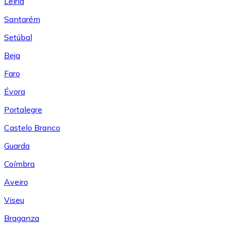
Leiría
Santarém
Setúbal
Beja
Faro
Évora
Portalegre
Castelo Branco
Guarda
Coímbra
Aveiro
Viseu
Braganza