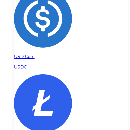
USD Coin
USDC