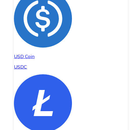
USD Coin
USDC