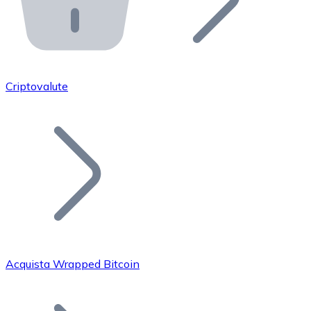
API Bitnovo
Integra la nostra API nel tuo ecosistema.
Diventa Rivenditore
Unisciti alla nostra rete di rivenditori e commercializza i
Criptovalute
Inserisci un Token
Aggiungi il token del tuo progetto al nostro servizio di
Acquista Wrapped Bitcoin
Bitcoin