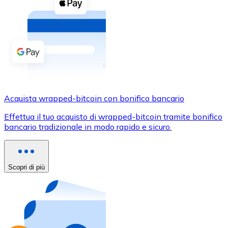
Acquista criptovalute in contanti e altri mezzi di pagam
Acquista con contanti
Bonifico SEPA
Aggiungi fondi al tuo conto Bitnovo o fai acquisti dirett
Acquista con bonifico bancario
Carta di credito / debito
Acquista wrapped-bitcoin con bonifico bancario
Usa le carte Visa e Mastercard per acquistare criptovalut
Effettua il tuo acquisto di wrapped-bitcoin tramite bonifico
bancario tradizionale in modo rapido e sicuro.
Acquista con carta
Negozio - Carte regalo
Scopri di più
Nuovo
Acquista gift card dei tuoi marchi preferiti con criptoval
Vai al negozio di carte regalo