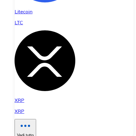
Litecoin
LTC
XRP
XRP
Vedi tutto