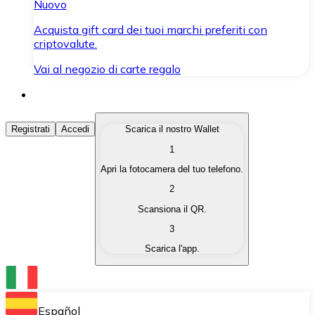
Nuovo
Acquista gift card dei tuoi marchi preferiti con
criptovalute.
Vai al negozio di carte regalo
Acquista Criptovalute
Registrati
Accedi
Scarica il nostro Wallet
1
Acquista le criptovalute che ti interessano in modo rapi
Apri la fotocamera del tuo telefono.
Vendi Criptovalute
2
Converti le tue criptovalute in valuta fiat quando ne ha
Scansiona il QR.
3
Scambia (Swap)
Scarica l'app.
Scambia una criptovaluta con un'altra istantaneamente
Wallet Bitnovo
Conserva le tue cripto in un Wallet self-custodial.
Español