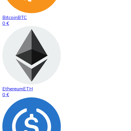
Bitcoin
BTC
0 €
Ethereum
ETH
0 €