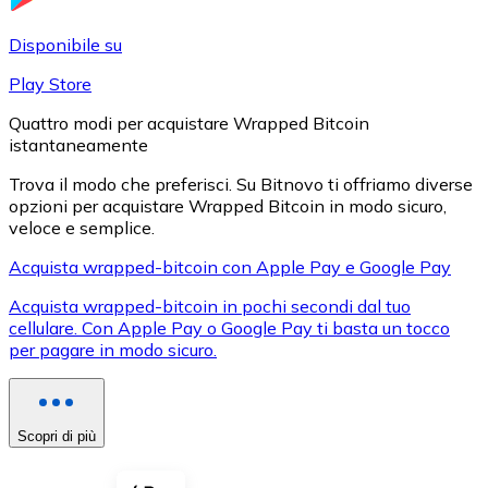
LTC
Disponibile su
Play Store
Quattro modi per acquistare Wrapped Bitcoin
istantaneamente
Trova il modo che preferisci. Su Bitnovo ti offriamo diverse
opzioni per acquistare Wrapped Bitcoin in modo sicuro,
veloce e semplice.
Acquista wrapped-bitcoin con Apple Pay e Google Pay
XRP
Acquista wrapped-bitcoin in pochi secondi dal tuo
cellulare. Con Apple Pay o Google Pay ti basta un tocco
XRP
per pagare in modo sicuro.
Vedi tutto
Scopri di più
Buoni cripto