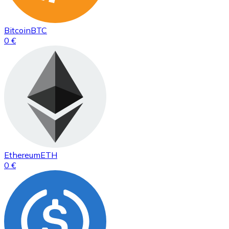
Bitcoin
BTC
0 €
Ethereum
ETH
0 €