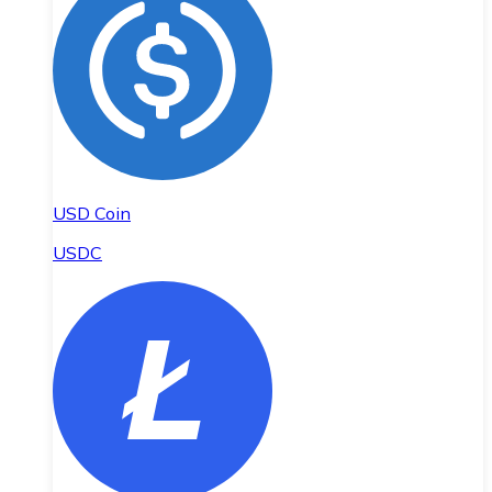
USD Coin
USDC