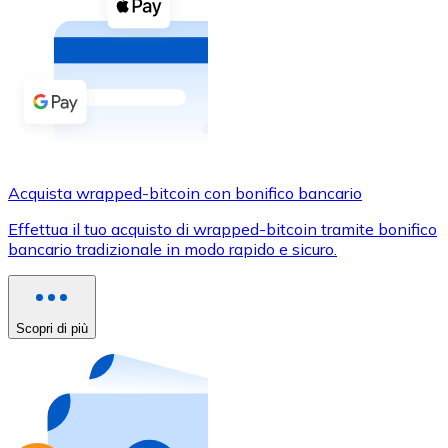
Acquista criptovalute in contanti e altri mezzi di pagam
Acquista con contanti
Bonifico SEPA
Aggiungi fondi al tuo conto Bitnovo o fai acquisti dirett
Acquista con bonifico bancario
Carta di credito / debito
Acquista wrapped-bitcoin con bonifico bancario
Usa le carte Visa e Mastercard per acquistare criptovalut
Effettua il tuo acquisto di wrapped-bitcoin tramite bonifico
bancario tradizionale in modo rapido e sicuro.
Acquista con carta
Negozio - Carte regalo
Scopri di più
Nuovo
Acquista gift card dei tuoi marchi preferiti con criptoval
Vai al negozio di carte regalo