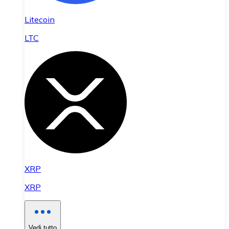
Litecoin
LTC
XRP
XRP
Vedi tutto