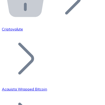
API Bitnovo
Integra la nostra API nel tuo ecosistema.
Diventa Rivenditore
Unisciti alla nostra rete di rivenditori e commercializza i
Criptovalute
Inserisci un Token
Aggiungi il token del tuo progetto al nostro servizio di
Acquista Wrapped Bitcoin
Bitcoin