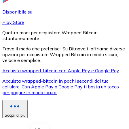
LTC
Disponibile su
Play Store
Quattro modi per acquistare Wrapped Bitcoin
istantaneamente
Trova il modo che preferisci. Su Bitnovo ti offriamo diverse
opzioni per acquistare Wrapped Bitcoin in modo sicuro,
veloce e semplice.
Acquista wrapped-bitcoin con Apple Pay e Google Pay
XRP
Acquista wrapped-bitcoin in pochi secondi dal tuo
cellulare. Con Apple Pay o Google Pay ti basta un tocco
XRP
per pagare in modo sicuro.
Vedi tutto
Scopri di più
Buoni cripto