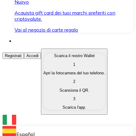
Nuovo
Acquista gift card dei tuoi marchi preferiti con
criptovalute.
Vai al negozio di carte regalo
Acquista Criptovalute
Registrati
Accedi
Scarica il nostro Wallet
1
Acquista le criptovalute che ti interessano in modo rapi
Apri la fotocamera del tuo telefono.
Vendi Criptovalute
2
Converti le tue criptovalute in valuta fiat quando ne ha
Scansiona il QR.
3
Scambia (Swap)
Scarica l'app.
Scambia una criptovaluta con un'altra istantaneamente
Wallet Bitnovo
Conserva le tue cripto in un Wallet self-custodial.
Español