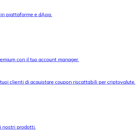
 in piattaforme e dApp.
premium con il tuo account manager.
oi clienti di acquistare coupon riscattabili per criptovalute.
 nostri prodotti.