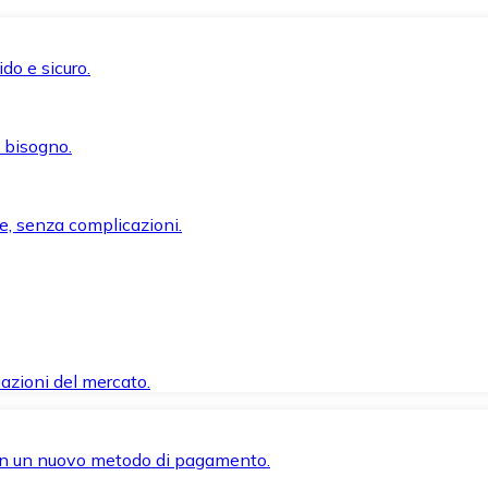
do e sicuro.
i bisogno.
e, senza complicazioni.
azioni del mercato.
 con un nuovo metodo di pagamento.