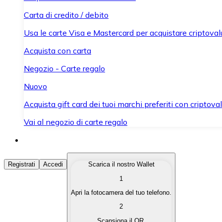
Carta di credito / debito
Usa le carte Visa e Mastercard per acquistare criptovalut
Acquista con carta
Negozio - Carte regalo
Nuovo
Acquista gift card dei tuoi marchi preferiti con criptoval
Vai al negozio di carte regalo
Acquista Criptovalute
Registrati
Accedi
Scarica il nostro Wallet
1
Acquista le criptovalute che ti interessano in modo rapi
Apri la fotocamera del tuo telefono.
Vendi Criptovalute
2
Converti le tue criptovalute in valuta fiat quando ne ha
Scansiona il QR.