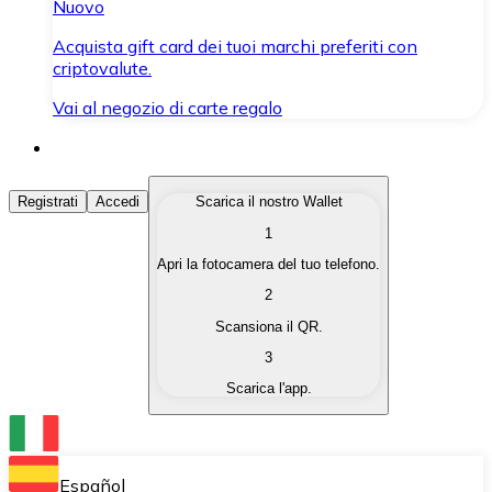
Nuovo
Acquista gift card dei tuoi marchi preferiti con
criptovalute.
Vai al negozio di carte regalo
Acquista Criptovalute
Registrati
Accedi
Scarica il nostro Wallet
1
Acquista le criptovalute che ti interessano in modo rapi
Apri la fotocamera del tuo telefono.
Vendi Criptovalute
2
Converti le tue criptovalute in valuta fiat quando ne ha
Scansiona il QR.
3
Scambia (Swap)
Scarica l'app.
Scambia una criptovaluta con un'altra istantaneamente
Wallet Bitnovo
Conserva le tue cripto in un Wallet self-custodial.
Español