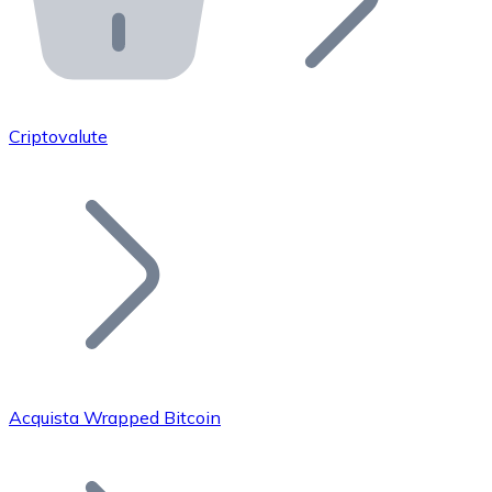
API Bitnovo
Integra la nostra API nel tuo ecosistema.
Diventa Rivenditore
Unisciti alla nostra rete di rivenditori e commercializza i
Criptovalute
Inserisci un Token
Aggiungi il token del tuo progetto al nostro servizio di
Acquista Wrapped Bitcoin
Bitcoin