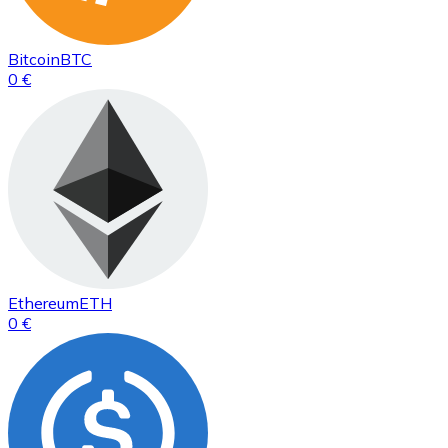
Bitcoin
BTC
0 €
Ethereum
ETH
0 €