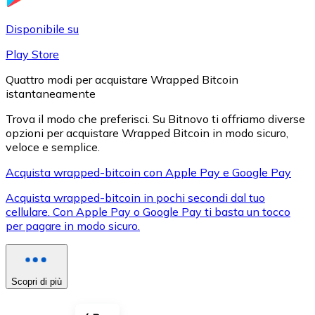
LTC
Disponibile su
Play Store
Quattro modi per acquistare Wrapped Bitcoin
istantaneamente
Trova il modo che preferisci. Su Bitnovo ti offriamo diverse
opzioni per acquistare Wrapped Bitcoin in modo sicuro,
veloce e semplice.
Acquista wrapped-bitcoin con Apple Pay e Google Pay
XRP
Acquista wrapped-bitcoin in pochi secondi dal tuo
cellulare. Con Apple Pay o Google Pay ti basta un tocco
XRP
per pagare in modo sicuro.
Vedi tutto
Scopri di più
Buoni cripto