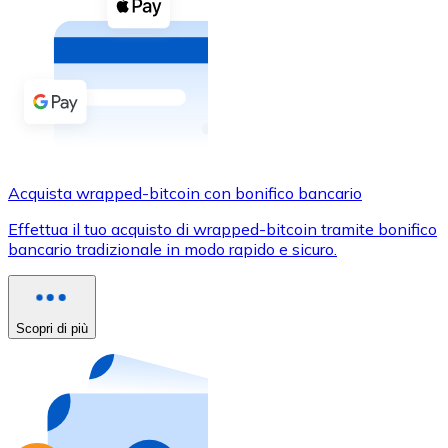
Acquista criptovalute in contanti e altri mezzi di pagam
Acquista con contanti
Bonifico SEPA
Aggiungi fondi al tuo conto Bitnovo o fai acquisti dirett
Acquista con bonifico bancario
Carta di credito / debito
Acquista wrapped-bitcoin con bonifico bancario
Usa le carte Visa e Mastercard per acquistare criptovalut
Effettua il tuo acquisto di wrapped-bitcoin tramite bonifico
bancario tradizionale in modo rapido e sicuro.
Acquista con carta
Negozio - Carte regalo
Scopri di più
Nuovo
Acquista gift card dei tuoi marchi preferiti con criptoval
Vai al negozio di carte regalo