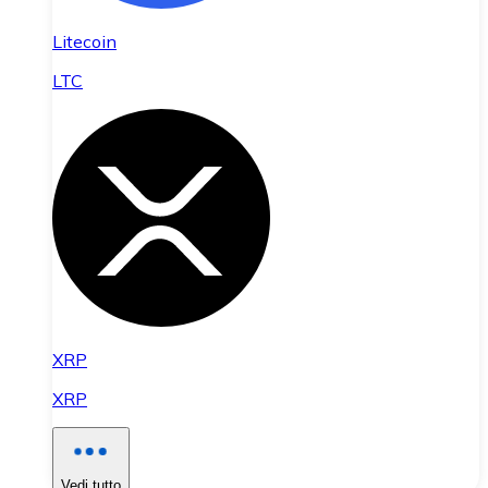
Litecoin
LTC
XRP
XRP
Vedi tutto