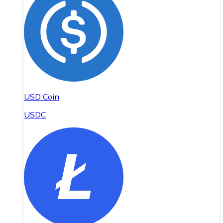
USD Coin
USDC