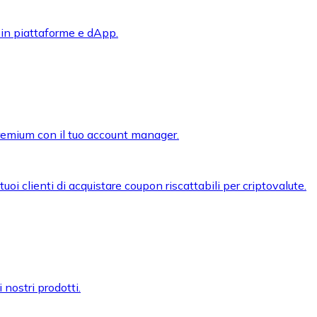
 in piattaforme e dApp.
premium con il tuo account manager.
oi clienti di acquistare coupon riscattabili per criptovalute.
 nostri prodotti.