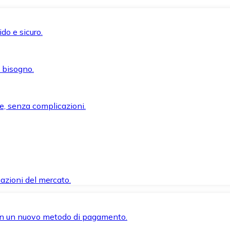
do e sicuro.
i bisogno.
e, senza complicazioni.
azioni del mercato.
 con un nuovo metodo di pagamento.