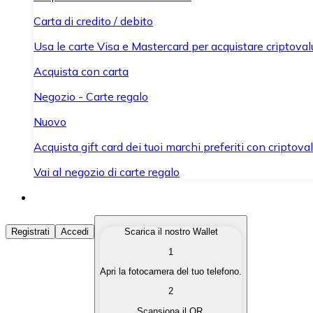
Carta di credito / debito
Usa le carte Visa e Mastercard per acquistare criptovalut
Acquista con carta
Negozio - Carte regalo
Nuovo
Acquista gift card dei tuoi marchi preferiti con criptoval
Vai al negozio di carte regalo
Acquista Criptovalute
Registrati
Accedi
Scarica il nostro Wallet
1
Acquista le criptovalute che ti interessano in modo rapi
Apri la fotocamera del tuo telefono.
Vendi Criptovalute
2
Converti le tue criptovalute in valuta fiat quando ne ha
Scansiona il QR.